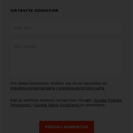
OSTAVITE ODGOVOR
Pre slanja komentara, molimo vas da se upoznate sa
pravilima komentarisanja i pravilima korišćenja sajta.
Sajt je zaštićen pomocu reCaptcha i Google.
Google Politika
Privatnosti
i
Google Uslovi Korišćenja
su primenjeni.