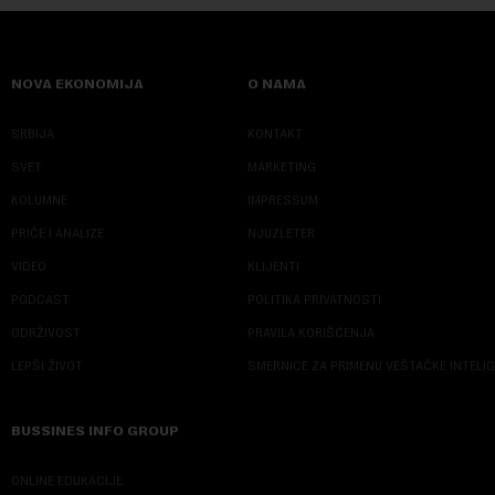
NOVA EKONOMIJA
O NAMA
SRBIJA
KONTAKT
SVET
MARKETING
KOLUMNE
IMPRESSUM
PRIČE I ANALIZE
NJUZLETER
VIDEO
KLIJENTI
PODCAST
POLITIKA PRIVATNOSTI
ODRŽIVOST
PRAVILA KORIŠĆENJA
LEPŠI ŽIVOT
SMERNICE ZA PRIMENU VEŠTAČKE INTELI
BUSSINES INFO GROUP
ONLINE EDUKACIJE