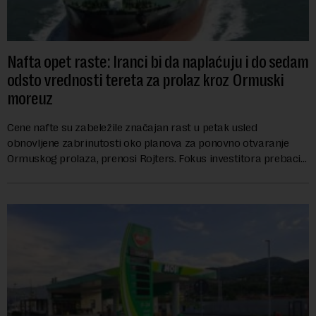
Nafta opet raste: Iranci bi da naplaćuju i do sedam
odsto vrednosti tereta za prolaz kroz Ormuski
moreuz
Cene nafte su zabeležile značajan rast u petak usled
obnovljene zabrinutosti oko planova za ponovno otvaranje
Ormuskog prolaza, prenosi Rojters. Fokus investitora prebacio
se na predloge Irana i Omana koji b...