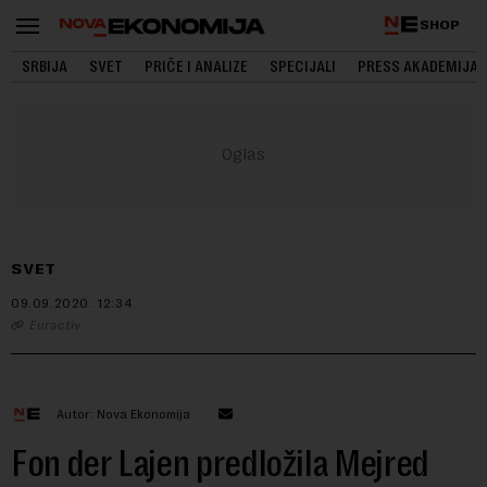
SHOP
SRBIJA
SVET
PRIČE I ANALIZE
SPECIJALI
PRESS AKADEMIJA
SVET
09.09.2020.
12:34
Euractiv
Autor: Nova Ekonomija
Fon der Lajen predložila Mejred