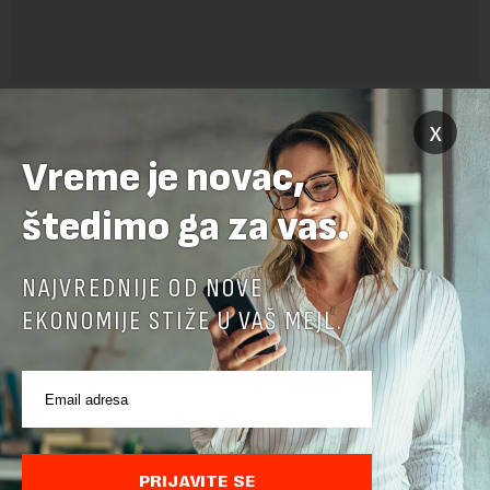
x
Vreme je novac,
štedimo ga za vas.
NAJVREDNIJE OD NOVE
POVEZANI SADRŽAJI
EKONOMIJE STIŽE U VAŠ MEJL.
PRIJAVITE SE