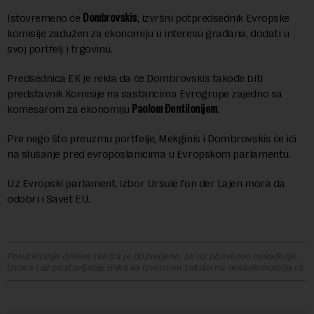
Istovremeno će
Dombrovskis
, izvršni potpredsednik Evropske
komisije zadužen za ekonomiju u interesu građana, dodati u
svoj portfelj i trgovinu.
Predsednica EK je rekla da će Dombrovskis takođe biti
predstavnik Komisije na sastancima Evrogrupe zajedno sa
komesarom za ekonomiju
Paolom Đentilonijem
.
Pre nego što preuzmu portfelje, Mekginis i Dombrovskis će ići
na slušanje pred evroposlanicima u Evropskom parlamentu.
Uz Evropski parlament, izbor Ursule fon der Lajen mora da
odobri i Savet EU.
Preuzimanje delova teksta je dozvoljeno, ali uz obavezno navođenje
izvora i uz postavljanje linka ka izvornom tekstu na novaekonomija.rs