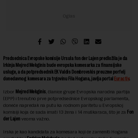
Predsednica Evropske komisije Ursula fon der Lajen predložila je da
Irkinja Mejred Mekginis bude evropska komesarka za finansijske
usluge, a da potpredsednik EK Valdis Dombrovskis preuzme porfelj
donedavnog komesara za trgovinu Fila Hogana, javlja portal
Euractiv
.
Izbor
Mejred Mekginis
, članice grupe Evropska narodna partija
(EPP) i trenutno prve potpredsednice Evropskog parlamenta,
doneće napredak na putu ka rodnom paritetu u Evropskoj
komisiji koja će sada imati 13 žena i 14 muškaraca, što je za
Fon
der Lajen
veoma važno.
Irska je kao kandidata za komesara koji će zameniti Hogana