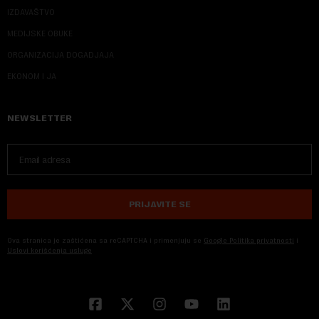
IZDAVAŠTVO
MEDIJSKE OBUKE
ORGANIZACIJA DOGADJAJA
EKONOM I JA
NEWSLETTER
PRIJAVITE SE
Ova stranica je zaštićena sa reCAPTCHA i primenjuju se
Google Politika privatnosti
i
Uslovi korišćenja usluge