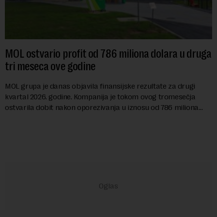
MOL ostvario profit od 786 miliona dolara u druga
tri meseca ove godine
MOL grupa je danas objavila finansijske rezultate za drugi
kvartal 2026. godine. Kompanija je tokom ovog tromesečja
ostvarila dobit nakon oporezivanja u iznosu od 786 miliona
američkih dolara. Rezultatima su...