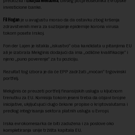
predložila i
Endrjua Mekduela
, bivšeg potpredsednika Evropske
investicione banke.
Fil Hogan
je u avugustu morao da da ostavku zbog kršenja
zdravstvenih mera za suzbijanje epidemije korona virusa
tokom posete Irskoj.
Fon der Lajen je istakla „iskustvo“ oba kandidata u pitanjima EU
ali je izabrala Mekginis dodajući da ima „odlične kvalifikacije“ i
njeno „puno poverenje“ za tu poziciju.
Rezultat tog izbora je da će EPP zadržati „moćan“ trgovinski
portfelj.
Mekginis će preuzeti portfelj finansijskih usluga u ključnom
trenutku za EU. Komisija tokom jeseni treba da objavi brojne
inicijative, ukjljučujući dugo čekane propise o kriptovalutama i
predlog integrisanja sektora platnih usluga u Evropi.
Irska evrokomesarka će biti zadužena i za poslove oko
kompletiranja unije tržišta kapitala EU.