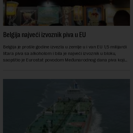
Belgija najveći izvoznik piva u EU
Belgija je prošle godine izvezla u zemlje u i van EU 1,5 milijardi
litara piva sa alkoholom i bila je najveći izvoznik u bloku,
saopštio je Eurostat povodom Međunarodnog dana piva koji
se obeležava danas. ...