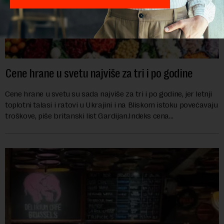
Cene hrane u svetu najviše za tri i po godine
Cene hrane u svetu su sada najviše za tri i po godine, jer letnji
toplotni talasi i ratovi u Ukrajini i na Bliskom istoku povećavaju
troškove, piše britanski list Gardijan.Indeks cena
prehrambenih proiz...