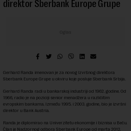
direktor Sberbank Europe Grupe
Gerhard Randa imenovan je za novog Izvršnog direktora
Sberbank Europe Grupe u okviru koje posluje Sberbank Srbija.
Gerhard Randa radi u bankarskoj industriji od 1962. godine. Od
1966, radio je na poziciji senior menadžera u različitim
evropskim bankama. Između 1995. i 2003. godine, bio je izvršni
direktor u Bank Austria.
Randa je diplomirao na Univerzitetu ekonomije i biznisa u Beču.
Član je Nadzornog odbora Sberbank Europe od marta 2012.