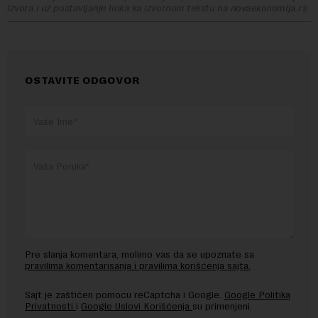
izvora i uz postavljanje linka ka izvornom tekstu na novaekonomija.rs
OSTAVITE ODGOVOR
Pre slanja komentara, molimo vas da se upoznate sa
pravilima komentarisanja i pravilima korišćenja sajta.
Sajt je zaštićen pomocu reCaptcha i Google.
Google Politika
Privatnosti
i
Google Uslovi Korišćenja
su primenjeni.