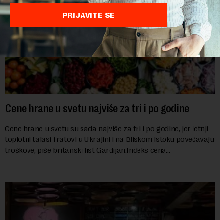
PRIJAVITE SE
Cene hrane u svetu najviše za tri i po godine
Cene hrane u svetu su sada najviše za tri i po godine, jer letnji
toplotni talasi i ratovi u Ukrajini i na Bliskom istoku povećavaju
troškove, piše britanski list Gardijan.Indeks cena
prehrambenih proiz...