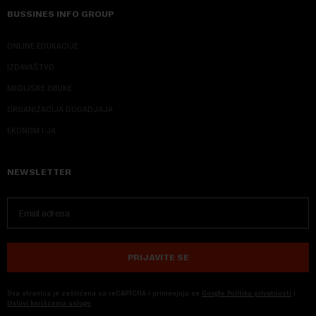
BUSSINES INFO GROUP
ONLINE EDUKACIJE
IZDAVAŠTVO
MEDIJSKE OBUKE
ORGANIZACIJA DOGADJAJA
EKONOM I JA
NEWSLETTER
PRIJAVITE SE
Ova stranica je zaštićena sa reCAPTCHA i primenjuju se
Google Politika privatnosti
i
Uslovi korišćenja usluge