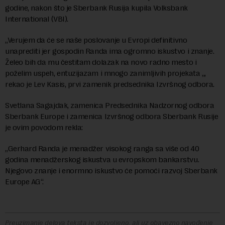
godine, nakon što je Sberbank Rusija kupila Volksbank
International (VBI).
„Verujem da će se naše poslovanje u Evropi definitivno
unaprediti jer gospodin Randa ima ogromno iskustvo i znanje.
Želeo bih da mu čestitam dolazak na novo radno mesto i
poželim uspeh, entuzijazam i mnogo zanimljivih projekata „,
rekao je Lev Kasis, prvi zamenik predsednika Izvršnog odbora.
Svetlana Sagajdak, zamenica Predsednika Nadzornog odbora
Sberbank Europe i zamenica Izvršnog odbora Sberbank Rusije
je ovim povodom rekla:
„Gerhard Randa je menadžer visokog ranga sa više od 40
godina menadžerskog iskustva u evropskom bankarstvu.
Njegovo znanje i enormno iskustvo će pomoći razvoj Sberbank
Europe AG“.
Preuzimanje delova teksta je dozvoljeno, ali uz obavezno navođenje