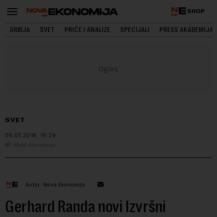
SHOP
SRBIJA
SVET
PRIČE I ANALIZE
SPECIJALI
PRESS AKADEMIJA
SVET
05.07.2016.
15:29
Nova ekonomija
Autor: Nova Ekonomija
Gerhard Randa novi Izvršni