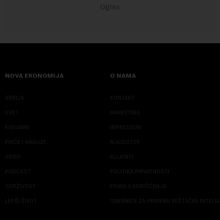
NOVA EKONOMIJA
O NAMA
SRBIJA
KONTAKT
SVET
MARKETING
KOLUMNE
IMPRESSUM
PRIČE I ANALIZE
NJUZLETER
VIDEO
KLIJENTI
PODCAST
POLITIKA PRIVATNOSTI
ODRŽIVOST
PRAVILA KORIŠĆENJA
LEPŠI ŽIVOT
SMERNICE ZA PRIMENU VEŠTAČKE INTELI