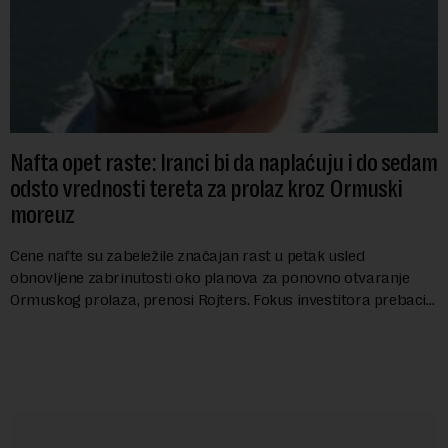
Nafta opet raste: Iranci bi da naplaćuju i do sedam
odsto vrednosti tereta za prolaz kroz Ormuski
moreuz
Cene nafte su zabeležile značajan rast u petak usled
obnovljene zabrinutosti oko planova za ponovno otvaranje
Ormuskog prolaza, prenosi Rojters. Fokus investitora prebacio
se na predloge Irana i Omana koji b...