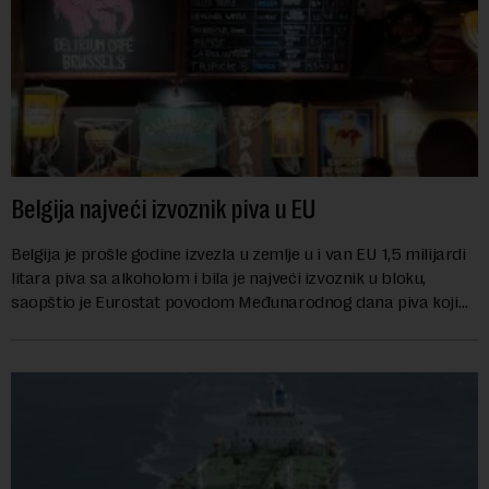
Belgija najveći izvoznik piva u EU
Belgija je prošle godine izvezla u zemlje u i van EU 1,5 milijardi
litara piva sa alkoholom i bila je najveći izvoznik u bloku,
saopštio je Eurostat povodom Međunarodnog dana piva koji
se obeležava danas. ...