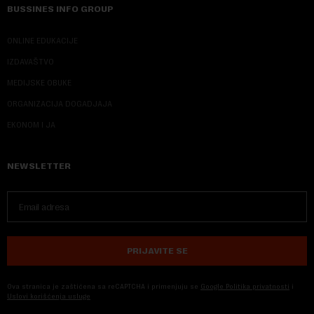
BUSSINES INFO GROUP
ONLINE EDUKACIJE
IZDAVAŠTVO
MEDIJSKE OBUKE
ORGANIZACIJA DOGADJAJA
EKONOM I JA
NEWSLETTER
PRIJAVITE SE
Ova stranica je zaštićena sa reCAPTCHA i primenjuju se
Google Politika privatnosti
i
Uslovi korišćenja usluge