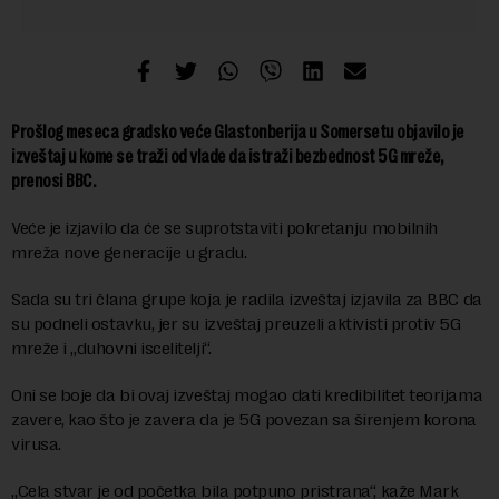
Prošlog meseca gradsko veće Glastonberija u Somersetu objavilo je
izveštaj u kome se traži od vlade da istraži bezbednost 5G mreže,
prenosi BBC.
Veće je izjavilo da će se suprotstaviti pokretanju mobilnih
mreža nove generacije u gradu.
Sada su tri člana grupe koja je radila izveštaj izjavila za BBC da
su podneli ostavku, jer su izveštaj preuzeli aktivisti protiv 5G
mreže i „duhovni iscelitelji“.
Oni se boje da bi ovaj izveštaj mogao dati kredibilitet teorijama
zavere, kao što je zavera da je 5G povezan sa širenjem korona
virusa.
„Cela stvar je od početka bila potpuno pristrana“, kaže Mark