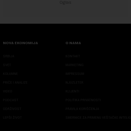
NOVA EKONOMIJA
O NAMA
SRBIJA
KONTAKT
SVET
MARKETING
KOLUMNE
IMPRESSUM
PRIČE I ANALIZE
NJUZLETER
VIDEO
KLIJENTI
PODCAST
POLITIKA PRIVATNOSTI
ODRŽIVOST
PRAVILA KORIŠĆENJA
LEPŠI ŽIVOT
SMERNICE ZA PRIMENU VEŠTAČKE INTELI