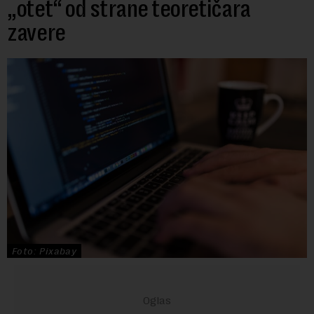
„otet“ od strane teoretičara
zavere
Foto: Pixabay