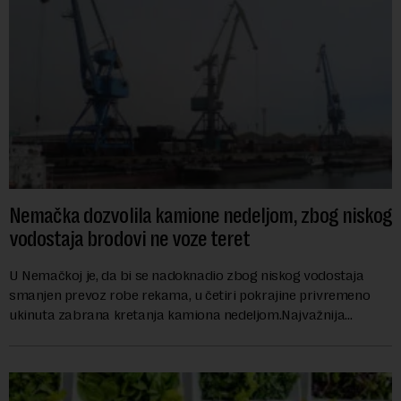
Nemačka dozvolila kamione nedeljom, zbog niskog
vodostaja brodovi ne voze teret
U Nemačkoj je, da bi se nadoknadio zbog niskog vodostaja
smanjen prevoz robe rekama, u četiri pokrajine privremeno
ukinuta zabrana kretanja kamiona nedeljom.Najvažnija
nemačka reka Rajna ima najniži vodo...