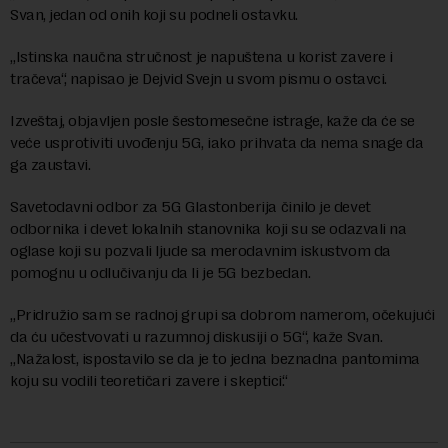
Svan, jedan od onih koji su podneli ostavku.
„Istinska naučna stručnost je napuštena u korist zavere i
tračeva“, napisao je Dejvid Svejn u svom pismu o ostavci.
Izveštaj, objavljen posle šestomesečne istrage, kaže da će se
veće usprotiviti uvođenju 5G, iako prihvata da nema snage da
ga zaustavi.
Savetodavni odbor za 5G Glastonberija činilo je devet
odbornika i devet lokalnih stanovnika koji su se odazvali na
oglase koji su pozvali ljude sa merodavnim iskustvom da
pomognu u odlučivanju da li je 5G bezbedan.
„Pridružio sam se radnoj grupi sa dobrom namerom, očekujući
da ću učestvovati u razumnoj diskusiji o 5G“, kaže Svan.
„Nažalost, ispostavilo se da je to jedna beznadna pantomima
koju su vodili teoretičari zavere i skeptici.“