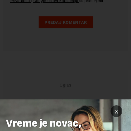
Privatnosti
i
Google Uslovi Korišćenja
su primenjeni.
x
POVEZANI SADRŽAJI
Vreme je novac,