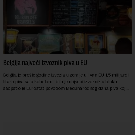
Belgija najveći izvoznik piva u EU
Belgija je prošle godine izvezla u zemlje u i van EU 1,5 milijardi
litara piva sa alkoholom i bila je najveći izvoznik u bloku,
saopštio je Eurostat povodom Međunarodnog dana piva koji
se obeležava danas. ...