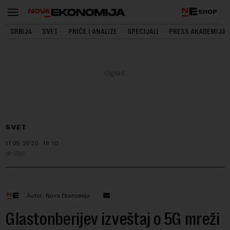
SHOP
SRBIJA
SVET
PRIČE I ANALIZE
SPECIJALI
PRESS AKADEMIJA
SVET
17.05.2020.
19:10
BBC
Autor: Nova Ekonomija
Glastonberijev izveštaj o 5G mreži