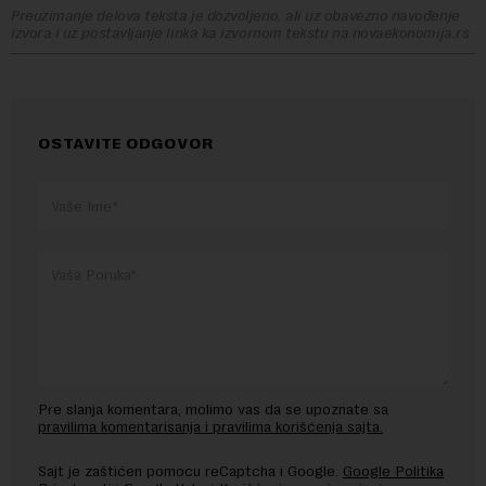
Preuzimanje delova teksta je dozvoljeno, ali uz obavezno navođenje
izvora i uz postavljanje linka ka izvornom tekstu na novaekonomija.rs
OSTAVITE ODGOVOR
Pre slanja komentara, molimo vas da se upoznate sa
pravilima komentarisanja i pravilima korišćenja sajta.
Sajt je zaštićen pomocu reCaptcha i Google.
Google Politika