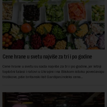
Cene hrane u svetu najviše za tri i po godine
Cene hrane u svetu su sada najviše za tri i po godine, jer letnji
toplotni talasi i ratovi u Ukrajini i na Bliskom istoku povećavaju
troškove, piše britanski list Gardijan.Indeks cena
prehrambenih proiz...