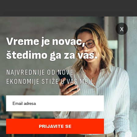
x
Vreme je novac,
štedimo ga za vas.
POVEZANI SADRŽAJI
NAJVREDNIJE OD NOVE
EKONOMIJE STIŽE U VAŠ MEJL.
PRIJAVITE SE