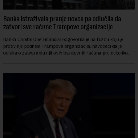
Banka istraživala pranje novca pa odlučila da
zatvori sve račune Trampove organizacije
Banka Capital One Financial odgovorila je na tužbu koju je
protiv nje podnela Trampova organizacija, navodeći da je
odluka o zatvaranju njihovih bankovnih računa pre nekoliko
godina doneta isključivo nakon d...