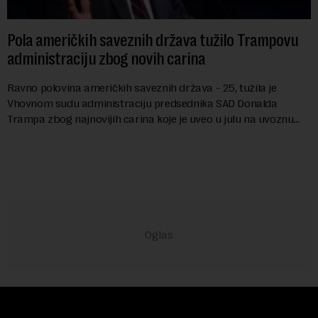
Pola američkih saveznih država tužilo Trampovu
administraciju zbog novih carina
Ravno polovina američkih saveznih država - 25, tužila je
Vhovnom sudu administraciju predsednika SAD Donalda
Trampa zbog najnovijih carina koje je uveo u julu na uvoznu
robu iz 59 zemalja sveta, uključujući ...