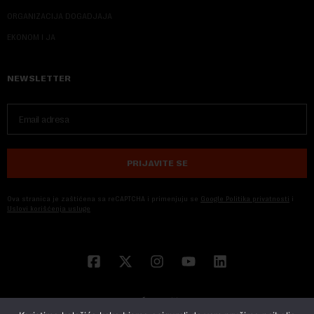
ORGANIZACIJA DOGADJAJA
EKONOM I JA
NEWSLETTER
PRIJAVITE SE
Ova stranica je zaštićena sa reCAPTCHA i primenjuju se
Google Politika privatnosti
i
Uslovi korišćenja usluge