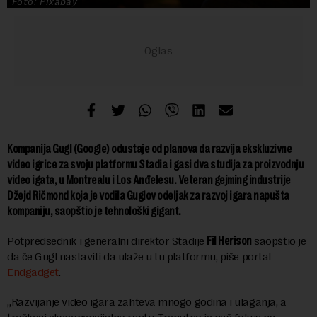
Foto: Pixabay
Kompanija Gugl (Google) odustaje od planova da razvija ekskluzivne
video igrice za svoju platformu Stadia i gasi dva studija za proizvodnju
video igata, u Montrealu i Los Anđelesu. Veteran gejming industrije
Džejd Ričmond koja je vodila Guglov odeljak za razvoj igara napušta
kompaniju, saopštio je tehnološki gigant.
Potpredsednik i generalni direktor Stadije
Fil Herison
saopštio je
da če Gugl nastaviti da ulaže u tu platformu, piše portal
Endgadget
.
„Razvijanje video igara zahteva mnogo godina i ulaganja, a