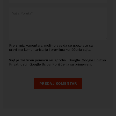
Pre slanja komentara, molimo vas da se upoznate sa
pravilima komentarisanja i pravilima korišćenja sajta.
Sajt je zaštićen pomocu reCaptcha i Google.
Google Politika
Privatnosti
i
Google Uslovi Korišćenja
su primenjeni.