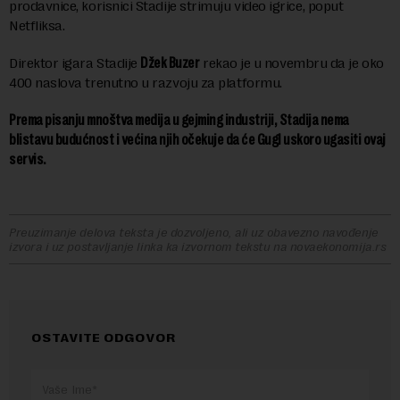
prodavnice, korisnici Stadije strimuju video igrice, poput
Netfliksa.
Direktor igara Stadije
Džek Buzer
rekao je u novembru da je oko
400 naslova trenutno u razvoju za platformu.
Prema pisanju mnoštva medija u gejming industriji, Stadija nema
blistavu budućnost i većina njih očekuje da će Gugl uskoro ugasiti ovaj
servis.
Preuzimanje delova teksta je dozvoljeno, ali uz obavezno navođenje
izvora i uz postavljanje linka ka izvornom tekstu na novaekonomija.rs
OSTAVITE ODGOVOR