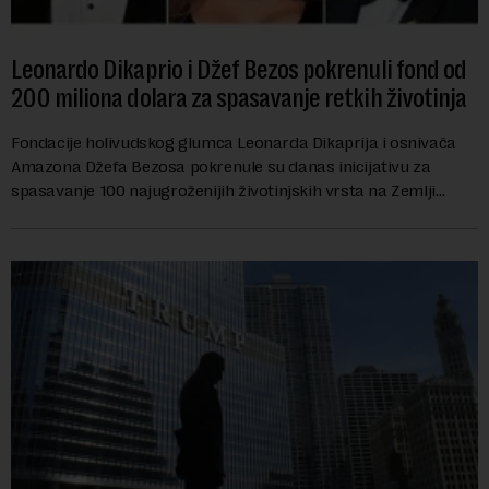
Leonardo Dikaprio i Džef Bezos pokrenuli fond od
200 miliona dolara za spasavanje retkih životinja
Fondacije holivudskog glumca Leonarda Dikaprija i osnivača
Amazona Džefa Bezosa pokrenule su danas inicijativu za
spasavanje 100 najugroženijih životinjskih vrsta na Zemlji
vrednu 200 miliona dolara.Fond...