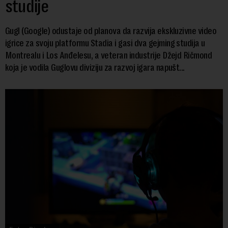
studije
Gugl (Google) odustaje od planova da razvija ekskluzivne video
igrice za svoju platformu Stadia i gasi dva gejming studija u
Montrealu i Los Anđelesu, a veteran industrije Džejd Ričmond
koja je vodila Guglovu diviziju za razvoj igara napušt...