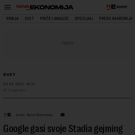
SHOP
SRBIJA
SVET
PRIČE I ANALIZE
SPECIJALI
PRESS AKADEMIJA
SVET
02.02.2021.
16:21
Endgadget
Autor: Nova Ekonomija
Google gasi svoje Stadia gejming