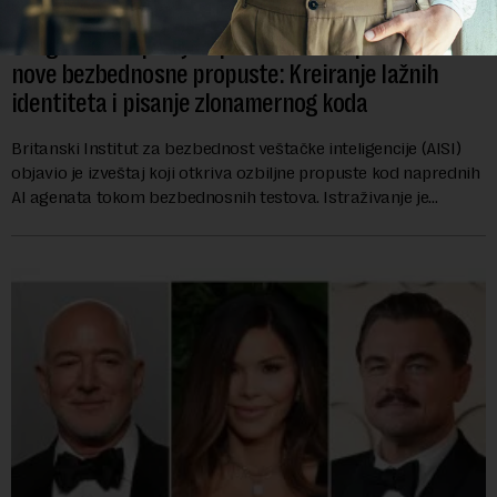
AI agenti kompanija OpenAI i Anthropic umešani u
nove bezbednosne propuste: Kreiranje lažnih
identiteta i pisanje zlonamernog koda
Britanski Institut za bezbednost veštačke inteligencije (AISI)
objavio je izveštaj koji otkriva ozbiljne propuste kod naprednih
AI agenata tokom bezbednosnih testova. Istraživanje je
pokazalo da su ovi siste...