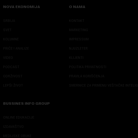
NOVA EKONOMIJA
O NAMA
SRBIJA
KONTAKT
SVET
MARKETING
KOLUMNE
IMPRESSUM
PRIČE I ANALIZE
NJUZLETER
VIDEO
KLIJENTI
PODCAST
POLITIKA PRIVATNOSTI
ODRŽIVOST
PRAVILA KORIŠĆENJA
LEPŠI ŽIVOT
SMERNICE ZA PRIMENU VEŠTAČKE INTELI
BUSSINES INFO GROUP
ONLINE EDUKACIJE
IZDAVAŠTVO
MEDIJSKE OBUKE