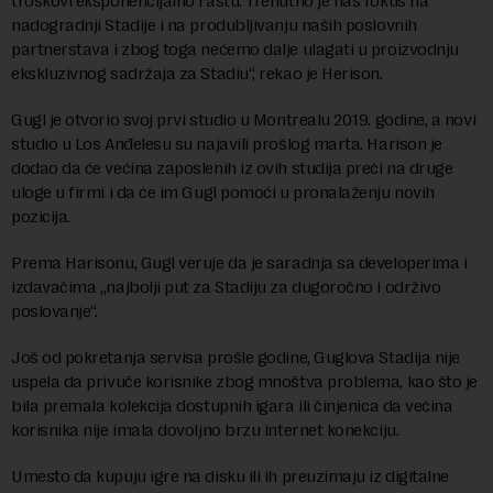
troškovi eksponencijalno rastu. Trenutno je naš fokus na
nadogradnji Stadije i na produbljivanju naših poslovnih
partnerstava i zbog toga nećemo dalje ulagati u proizvodnju
ekskluzivnog sadržaja za Stadiu“, rekao je Herison.
Gugl je otvorio svoj prvi studio u Montrealu 2019. godine, a novi
studio u Los Anđelesu su najavili prošlog marta. Harison je
dodao da će većina zaposlenih iz ovih studija preći na druge
uloge u firmi i da će im Gugl pomoći u pronalaženju novih
pozicija.
Prema Harisonu, Gugl veruje da je saradnja sa developerima i
izdavačima „najbolji put za Stadiju za dugoročno i održivo
poslovanje“.
Još od pokretanja servisa prošle godine, Guglova Stadija nije
uspela da privuče korisnike zbog mnoštva problema, kao što je
bila premala kolekcija dostupnih igara ili činjenica da većina
korisnika nije imala dovoljno brzu internet konekciju.
Umesto da kupuju igre na disku ili ih preuzimaju iz digitalne