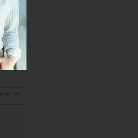
e u toj
eliki pad
. Grčki
 boljeg
janje linka