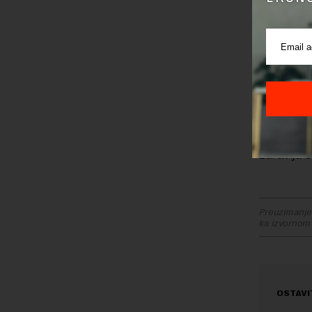
Pored naj
transform
zemlji op
Nedavne s
emisije ug
U Atini j
premijer 
zdravlja 
Preuzimanje 
ka izvornom
OSTAVI