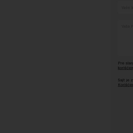
Pre sla
korišćen
Sajt je
Korišće