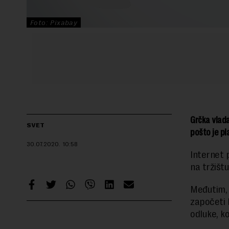
Foto: Pixabay
Grčka vlada
SVET
pošto je pl
30.07.2020.
10:58
Internet 
na tržištu
Međutim, 
započeti 
odluke, k