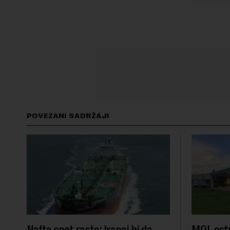
POVEZANI SADRŽAJI
Nafta opet raste: Iranci bi da
MOL ostv