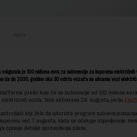
 osigurala je 100 miliona evra za subvencije za kupovinu električnih 
an da do 2030. godine oko 30 odsto vozača na ulicama vozi električn
platforma preko koje će se subvencije od 100 miliona eura 
 električnih vozila, biće aktivirana 24. avgusta, javlja
Ekath
potrošači koji žele da iskoriste program subvencionisanj
kupovinu već 7. avgusta, kada se očekuje objavljivanje min
oja opisuje detalje sprovođenja plana.