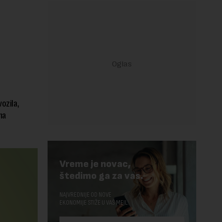
ozila,
na
Vreme je novac,
štedimo ga za vas.
NAJVREDNIJE OD NOVE
EKONOMIJE STIŽE U VAŠ MEJL.