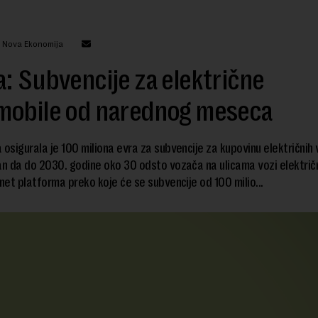
: Nova Ekonomija
: Subvencije za električne
mobile od narednog meseca
 osigurala je 100 miliona evra za subvencije za kupovinu električnih v
an da do 2030. godine oko 30 odsto vozača na ulicama vozi električ
rnet platforma preko koje će se subvencije od 100 milio...