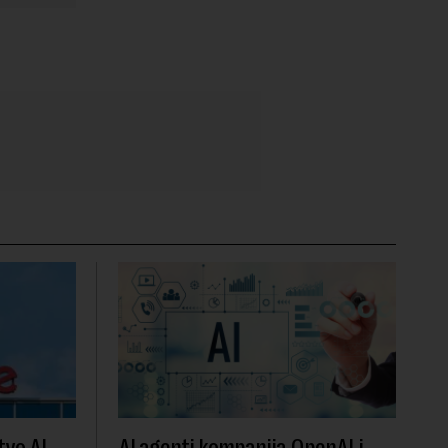
vo AI
AI agenti kompanija OpenAI i