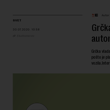
Autor
SVET
Grčka
30.07.2020.
10:58
auto
Ekathimerini
Grčka vlada
pošto je pl
vozila.Inte