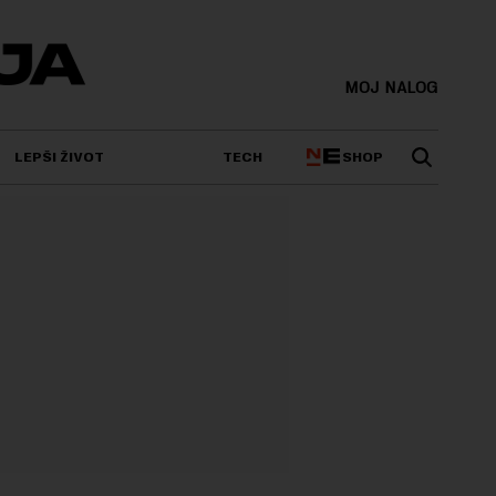
MOJ NALOG
SHOP
LEPŠI ŽIVOT
TECH