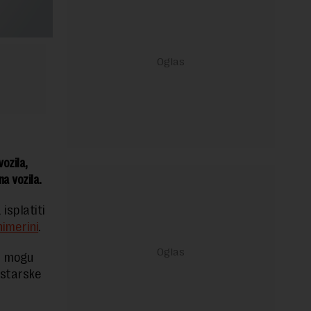
vozila,
a vozila.
isplatiti
imerini
.
a mogu
istarske