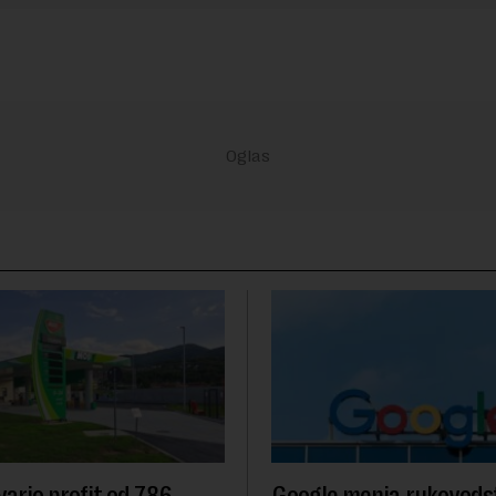
ario profit od 786
Google menja rukovodst