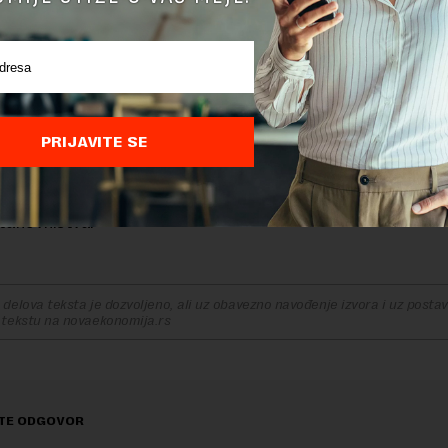
ava u vezi sa električnim vozilima, Grčka je posvećena
aciji proizvodnje električne energije, te će do 2030. godin
stati samo jedna termoelektrana.
tudije urađene tokom epidemije COVID-19 ukazale su na v
ljen-dioksida.
PRIJAVITE SE
e ubeležena 40% manja emisija CO2, usred izolacije građana
ističe da je ta zemlja posvećena ekološkim ciljevima zarad
stanovništva.
delova teksta je dozvoljeno, ali uz obavezno navođenje izvora i uz postavl
 tekstu na novaekonomija.rs
TE ODGOVOR