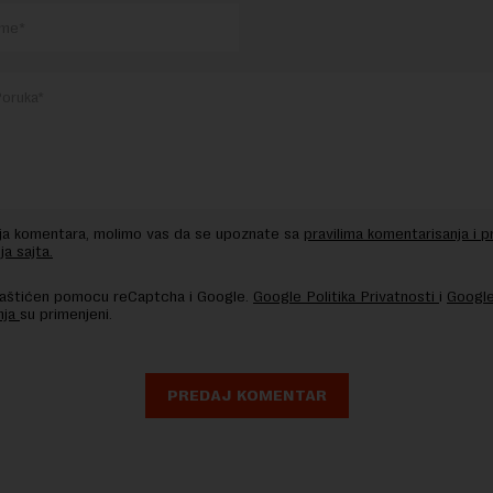
nja komentara, molimo vas da se upoznate sa
pravilima komentarisanja i p
ja sajta.
 zaštićen pomocu reCaptcha i Google.
Google Politika Privatnosti
i
Google
nja
su primenjeni.