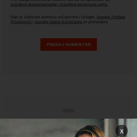
pravilima komentarisanja i pravilima korišćenja sajta.
Sajt je zaštićen pomocu reCaptcha i Google.
Google Politika
Privatnosti
i
Google Uslovi Korišćenja
su primenjeni.
x
POVEZANI SADRŽAJI