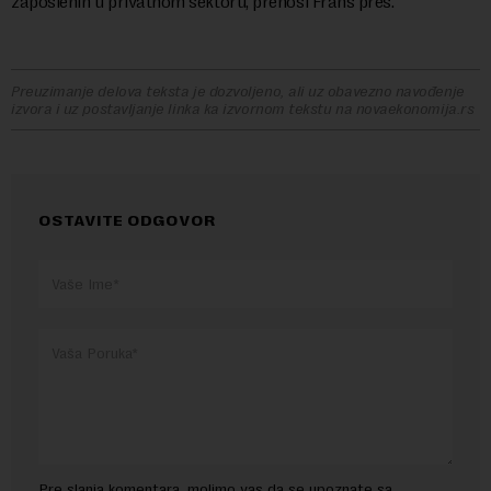
zaposlenih u privatnom sektoru, prenosi Frans pres.
Preuzimanje delova teksta je dozvoljeno, ali uz obavezno navođenje
izvora i uz postavljanje linka ka izvornom tekstu na novaekonomija.rs
OSTAVITE ODGOVOR
Pre slanja komentara, molimo vas da se upoznate sa