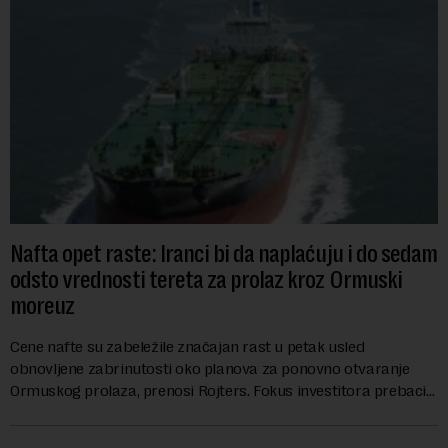
Nafta opet raste: Iranci bi da naplaćuju i do sedam
odsto vrednosti tereta za prolaz kroz Ormuski
moreuz
Cene nafte su zabeležile značajan rast u petak usled
obnovljene zabrinutosti oko planova za ponovno otvaranje
Ormuskog prolaza, prenosi Rojters. Fokus investitora prebacio
se na predloge Irana i Omana koji b...