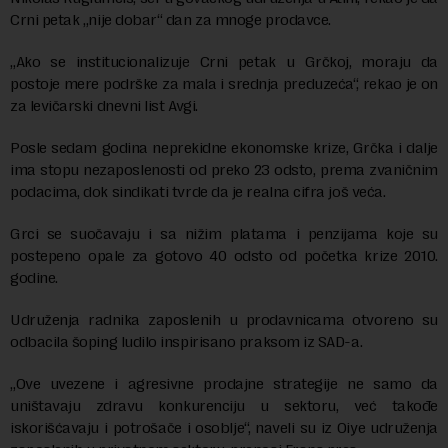
Crni petak „nije dobar“ dan za mnoge prodavce.
„Ako se institucionalizuje Crni petak u Grčkoj, moraju da
postoje mere podrške za mala i srednja preduzeća“, rekao je on
za levičarski dnevni list Avgi.
Posle sedam godina neprekidne ekonomske krize, Grčka i dalje
ima stopu nezaposlenosti od preko 23 odsto, prema zvaničnim
podacima, dok sindikati tvrde da je realna cifra još veća.
Grci se suočavaju i sa nižim platama i penzijama koje su
postepeno opale za gotovo 40 odsto od početka krize 2010.
godine.
Udruženja radnika zaposlenih u prodavnicama otvoreno su
odbacila šoping ludilo inspirisano praksom iz SAD-a.
„Ove uvezene i agresivne prodajne strategije ne samo da
uništavaju zdravu konkurenciju u sektoru, već takođe
iskorišćavaju i potrošače i osoblje“, naveli su iz Oiye udruženja