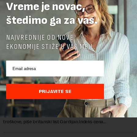
Vreme je novac,
štedimo ga za vas.
NAJVREDNIJE OD NOVE
EKONOMIJE STIŽE U VAŠ MEJL.
PRIJAVITE SE
Cene hrane u svetu najviše za tri i po godine
Cene hrane u svetu su sada najviše za tri i po godine, jer letnji
toplotni talasi i ratovi u Ukrajini i na Bliskom istoku povećavaju
troškove, piše britanski list Gardijan.Indeks cena
prehrambenih proiz...