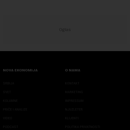
NOVA EKONOMIJA
O NAMA
SRBIJA
KONTAKT
SVET
MARKETING
KOLUMNE
IMPRESSUM
PRIČE I ANALIZE
NJUZLETER
VIDEO
KLIJENTI
PODCAST
POLITIKA PRIVATNOSTI