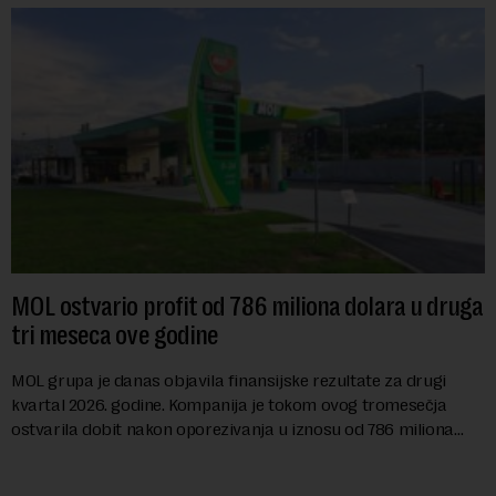
MOL ostvario profit od 786 miliona dolara u druga
tri meseca ove godine
MOL grupa je danas objavila finansijske rezultate za drugi
kvartal 2026. godine. Kompanija je tokom ovog tromesečja
ostvarila dobit nakon oporezivanja u iznosu od 786 miliona
američkih dolara. Rezultatima su...