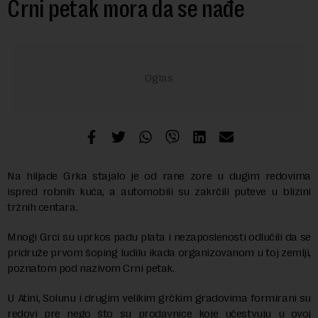
Crni petak mora da se nađe
Na hiljade Grka stajalo je od rane zore u dugim redovima
ispred robnih kuća, a automobili su zakrčili puteve u blizini
tržnih centara.
Mnogi Grci su uprkos padu plata i nezaposlenosti odlučili da se
pridruže prvom šoping ludilu ikada organizovanom u toj zemlji,
poznatom pod nazivom Crni petak.
U Atini, Solunu i drugim velikim grčkim gradovima formirani su
redovi pre nego što su prodavnice koje učestvuju u ovoj