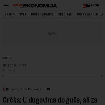
SHOP
SRBIJA
SVET
PRIČE I ANALIZE
SPECIJALI
PRESS AKADEMIJA
SVET
25.11.2016.
13:38
Tanjug
Autor: Nova Ekonomija
Grčka: U dugovima do guše, ali za