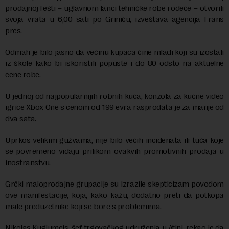
prodajnoj fešti – uglavnom lanci tehničke robe i odeće – otvorili
svoja vrata u 6,00 sati po Griniču, izveštava agencija Frans
pres.
Odmah je bilo jasno da većinu kupaca čine mladi koji su izostali
iz škole kako bi iskoristili popuste i do 80 odsto na aktuelne
cene robe.
U jednoj od najpopularnijih robnih kuća, konzola za kućne video
igrice Xbox One s cenom od 199 evra rasprodata je za manje od
dva sata.
Uprkos velikim gužvama, nije bilo većih incidenata ili tuča koje
se povremeno viđaju prilikom ovakvih promotivnih prodaja u
inostranstvu.
Grčki maloprodajne grupacije su izrazile skepticizam povodom
ove manifestacije, koja, kako kažu, dodatno preti da potkopa
male preduzetnike koji se bore s problemima.
Nikolas Kugiumcis, šef trgovačkog udruženja u Atini, rekao je da