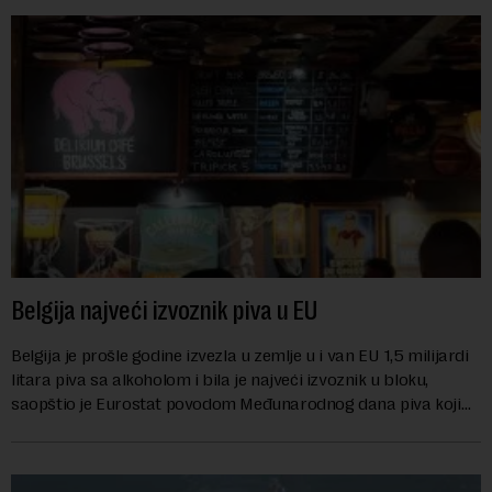
Belgija najveći izvoznik piva u EU
Belgija je prošle godine izvezla u zemlje u i van EU 1,5 milijardi
litara piva sa alkoholom i bila je najveći izvoznik u bloku,
saopštio je Eurostat povodom Međunarodnog dana piva koji
se obeležava danas. ...