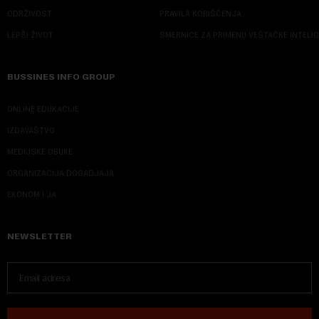
ODRŽIVOST
PRAVILA KORIŠĆENJA
LEPŠI ŽIVOT
SMERNICE ZA PRIMENU VEŠTAČKE INTELI
BUSSINES INFO GROUP
ONLINE EDUKACIJE
IZDAVAŠTVO
MEDIJSKE OBUKE
ORGANIZACIJA DOGADJAJA
EKONOM I JA
NEWSLETTER