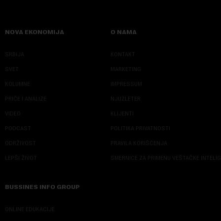
NOVA EKONOMIJA
O NAMA
SRBIJA
KONTAKT
SVET
MARKETING
KOLUMNE
IMPRESSUM
PRIČE I ANALIZE
NJUZLETER
VIDEO
KLIJENTI
PODCAST
POLITIKA PRIVATNOSTI
ODRŽIVOST
PRAVILA KORIŠĆENJA
LEPŠI ŽIVOT
SMERNICE ZA PRIMENU VEŠTAČKE INTELI
BUSSINES INFO GROUP
ONLINE EDUKACIJE