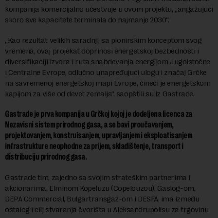
kompanija komercijalno učestvuje u ovom projektu, „angažujući
skoro sve kapacitete terminala do najmanje 2030“.
„Kao rezultat velikih saradnji, sa pionirskim konceptom svog
vremena, ovaj projekat doprinosi energetskoj bezbednosti i
diversifikaciji izvora i ruta snabdevanja energijom Jugoistočne
i Centralne Evrope, odlučno unapređujući ulogu i značaj Grčke
na savremenoj energetskoj mapi Evrope, čineći je energetskom
kapijom za više od devet zemalja“, saopštili su iz Gastrade.
Gastrade je prva kompanija u Grčkoj kojoj je dodeljena licenca za
Nezavisni sistem prirodnog gasa, a se bavi proučavanjem,
projektovanjem, konstruisanjem, upravljanjem i eksploatisanjem
infrastrukture neophodne za prijem, skladištenje, transport i
distribuciju prirodnog gasa.
Gastrade tim, zajedno sa svojim strateškim partnerima i
akcionarima, Elminom Kopeluzu (Copelouzou), Gaslog-om,
DEPA Commercial, Bulgartransgaz-om i DESFA, ima između
ostalog i cilj stvaranja čvorišta u Aleksandrupolisu za trgovinu