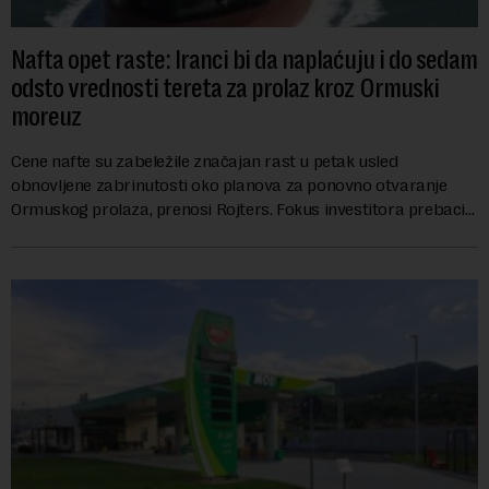
Nafta opet raste: Iranci bi da naplaćuju i do sedam
odsto vrednosti tereta za prolaz kroz Ormuski
moreuz
Cene nafte su zabeležile značajan rast u petak usled
obnovljene zabrinutosti oko planova za ponovno otvaranje
Ormuskog prolaza, prenosi Rojters. Fokus investitora prebacio
se na predloge Irana i Omana koji b...