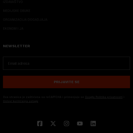
IZDAVAŠTVO
MEDIJSKE OBUKE
ORGANIZACIJA DOGADJAJA
EKONOM I JA
NEWSLETTER
PRIJAVITE SE
Ova stranica je zaštićena sa reCAPTCHA i primenjuju se
Google Politika privatnosti
i
Uslovi korišćenja usluge