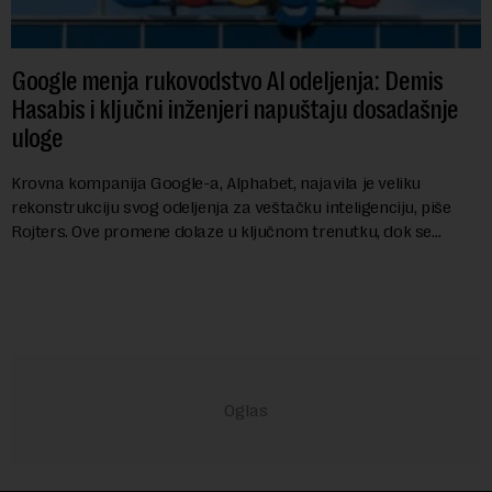
Google menja rukovodstvo AI odeljenja: Demis
Hasabis i ključni inženjeri napuštaju dosadašnje
uloge
Krovna kompanija Google-a, Alphabet, najavila je veliku
rekonstrukciju svog odeljenja za veštačku inteligenciju, piše
Rojters. Ove promene dolaze u ključnom trenutku, dok se
kompanija suočava sa sve većim pr...