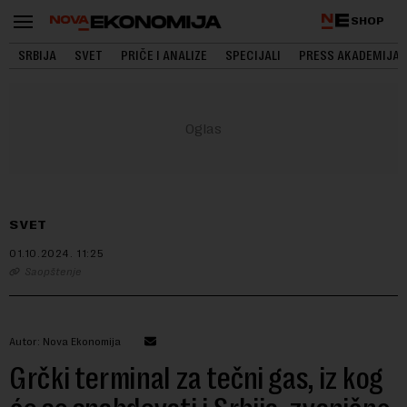
SHOP
SRBIJA
SVET
PRIČE I ANALIZE
SPECIJALI
PRESS AKADEMIJA
SVET
01.10.2024.
11:25
Saopštenje
Autor: Nova Ekonomija
Grčki terminal za tečni gas, iz kog