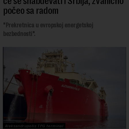
će se snabdevati i Srbija, zvanično
počeo sa radom
"Prekretnica u evropskoj energetskoj
bezbednosti".
Aleksandrupolis TPG terminal