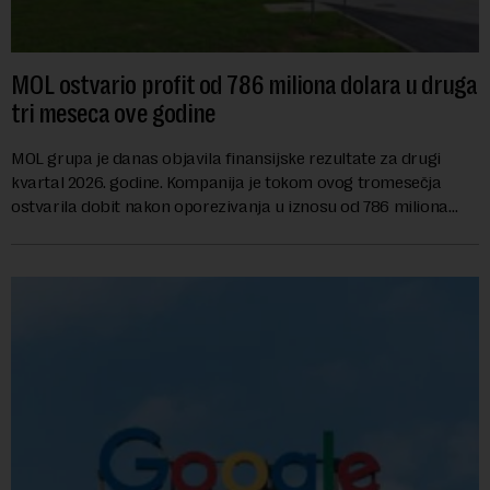
MOL ostvario profit od 786 miliona dolara u druga
tri meseca ove godine
MOL grupa je danas objavila finansijske rezultate za drugi
kvartal 2026. godine. Kompanija je tokom ovog tromesečja
ostvarila dobit nakon oporezivanja u iznosu od 786 miliona
američkih dolara. Rezultatima su...