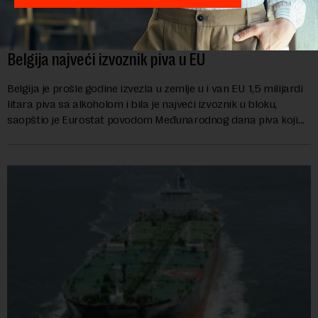
Belgija najveći izvoznik piva u EU
Belgija je prošle godine izvezla u zemlje u i van EU 1,5 milijardi
litara piva sa alkoholom i bila je najveći izvoznik u bloku,
saopštio je Eurostat povodom Međunarodnog dana piva koji
se obeležava danas. ...