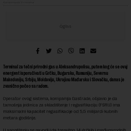
Aleksandrupolis TPG terminal
Terminal za tečni prirodni gas u Aleksandrupolisu, putem kog će se ovaj
energent isporučivati u Grčku, Bugarsku, Rumuniju, Severnu
Makedoniju, Srbiju, Moldaviju, Ukrajinu Mađarsku i Slovačku, danas je
zvanično počeo sa radom.
Operator ovog sistema, kompanija Gastrade, objavio je da
tamošnja jedinica za skladištenje i regasifikaciju (FSRU) ima
maksimalni kapacitet regasifikacije od 5,5 milijardi kubnih
metara godišnje.
U saopštenju se navodi i da trenutno 14 grčkih i međunarodnih