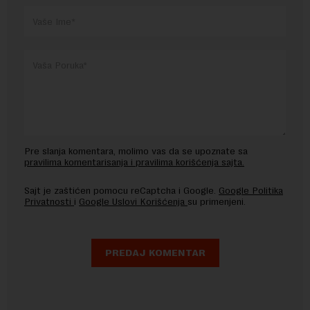
Pre slanja komentara, molimo vas da se upoznate sa
pravilima komentarisanja i pravilima korišćenja sajta.
Sajt je zaštićen pomocu reCaptcha i Google.
Google Politika
Privatnosti
i
Google Uslovi Korišćenja
su primenjeni.