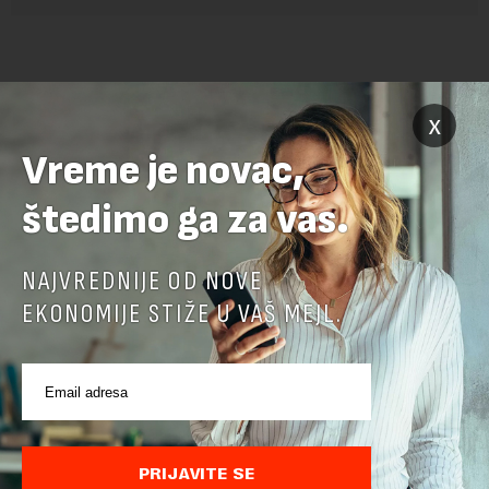
x
Vreme je novac,
štedimo ga za vas.
POVEZANI SADRŽAJI
NAJVREDNIJE OD NOVE
EKONOMIJE STIŽE U VAŠ MEJL.
PRIJAVITE SE