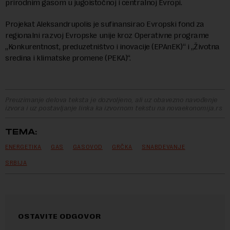
prirodnim gasom u jugoistočnoj i centralnoj Evropi.
Projekat Aleksandrupolis je sufinansirao Evropski fond za
regionalni razvoj Evropske unije kroz Operativne programe
„Konkurentnost, preduzetništvo i inovacije (EPAnEK)“ i „Životna
sredina i klimatske promene (PEKA)“.
Preuzimanje delova teksta je dozvoljeno, ali uz obavezno navođenje
izvora i uz postavljanje linka ka izvornom tekstu na novaekonomija.rs
TEMA:
ENERGETIKA
GAS
GASOVOD
GRČKA
SNABDEVANJE
SRBIJA
OSTAVITE ODGOVOR