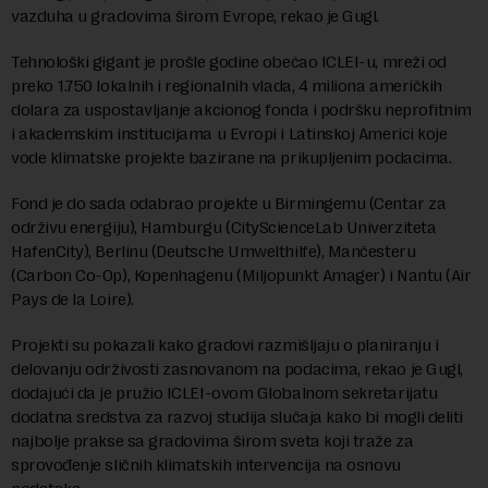
vazduha u gradovima širom Evrope, rekao je Gugl.
Tehnološki gigant je prošle godine obećao ICLEI-u, mreži od
preko 1.750 lokalnih i regionalnih vlada, 4 miliona američkih
dolara za uspostavljanje akcionog fonda i podršku neprofitnim
i akademskim institucijama u Evropi i Latinskoj Americi koje
vode klimatske projekte bazirane na prikupljenim podacima.
Fond je do sada odabrao projekte u Birmingemu (Centar za
održivu energiju), Hamburgu (CityScienceLab Univerziteta
HafenCity), Berlinu (Deutsche Umwelthilfe), Mančesteru
(Carbon Co-Op), Kopenhagenu (Miljopunkt Amager) i Nantu (Air
Pays de la Loire).
Projekti su pokazali kako gradovi razmišljaju o planiranju i
delovanju održivosti zasnovanom na podacima, rekao je Gugl,
dodajući da je pružio ICLEI-ovom Globalnom sekretarijatu
dodatna sredstva za razvoj studija slučaja kako bi mogli deliti
najbolje prakse sa gradovima širom sveta koji traže za
sprovođenje sličnih klimatskih intervencija na osnovu