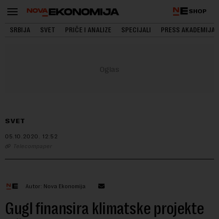
SHOP
SRBIJA
SVET
PRIČE I ANALIZE
SPECIJALI
PRESS AKADEMIJA
SVET
05.10.2020.
12:52
Telecompaper
Autor: Nova Ekonomija
Gugl finansira klimatske projekte