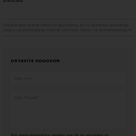
podataka.
Preuzimanje delova teksta je dozvoljeno, ali uz obavezno navođenje
izvora i uz postavljanje linka ka izvornom tekstu na novaekonomija.rs
OSTAVITE ODGOVOR
Pre slanja komentara, molimo vas da se upoznate sa