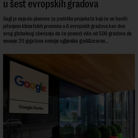
u šest evropskih gradova
Gugl je najavio planove za podršku projekata koji će se baviti
pitanjem klimatskih promena u 6 evropskih gradova kao deo
svog globalnog obećanja da će pomoći više od 500 gradova da
smanje 20 gigatona emisije ugljenika godi&scaron...