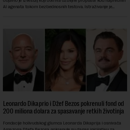
objavio je izveštaj koji otkriva ozbiljne propuste kod naprednih
AI agenata tokom bezbednosnih testova. Istraživanje je
pokazalo da su ovi siste...
Leonardo Dikaprio i Džef Bezos pokrenuli fond od
200 miliona dolara za spasavanje retkih životinja
Fondacije holivudskog glumca Leonarda Dikaprija i osnivača
Amazona Džefa Bezosa pokrenule su danas inicijativu za