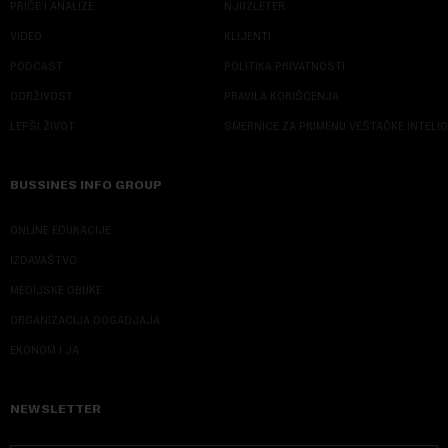
PRIČE I ANALIZE
NJUZLETER
VIDEO
KLIJENTI
PODCAST
POLITIKA PRIVATNOSTI
ODRŽIVOST
PRAVILA KORIŠĆENJA
LEPŠI ŽIVOT
SMERNICE ZA PRIMENU VEŠTAČKE INTELI
BUSSINES INFO GROUP
ONLINE EDUKACIJE
IZDAVAŠTVO
MEDIJSKE OBUKE
ORGANIZACIJA DOGADJAJA
EKONOM I JA
NEWSLETTER