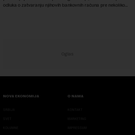
odluka o zatvaranju njihovih bankovnih računa pre nekoliko
godina doneta isključivo nakon d...
NOVA EKONOMIJA
O NAMA
SRBIJA
KONTAKT
SVET
MARKETING
KOLUMNE
IMPRESSUM