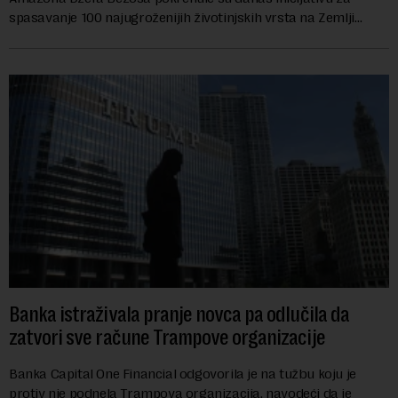
spasavanje 100 najugroženijih životinjskih vrsta na Zemlji
vrednu 200 miliona dolara.Fond...
Banka istraživala pranje novca pa odlučila da
zatvori sve račune Trampove organizacije
Banka Capital One Financial odgovorila je na tužbu koju je
protiv nje podnela Trampova organizacija, navodeći da je