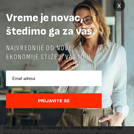
x
Vreme je novac,
štedimo ga za vas.
NAJVREDNIJE OD NOVE
EKONOMIJE STIŽE U VAŠ MEJL.
Google menja rukovodstvo AI odeljenja: Demis
Hasabis i ključni inženjeri napuštaju dosadašnje
PRIJAVITE SE
uloge
Krovna kompanija Google-a, Alphabet, najavila je veliku
rekonstrukciju svog odeljenja za veštačku inteligenciju, piše