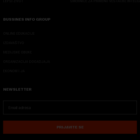
LEPŠI ŽIVOT
SMERNICE ZA PRIMENU VEŠTAČKE INTELI
BUSSINES INFO GROUP
ONLINE EDUKACIJE
IZDAVAŠTVO
MEDIJSKE OBUKE
ORGANIZACIJA DOGADJAJA
EKONOM I JA
NEWSLETTER
PRIJAVITE SE