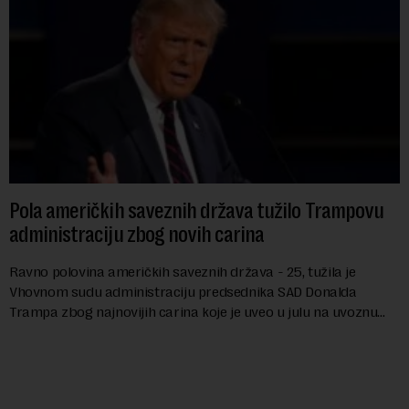
Pola američkih saveznih država tužilo Trampovu
administraciju zbog novih carina
Ravno polovina američkih saveznih država - 25, tužila je
Vhovnom sudu administraciju predsednika SAD Donalda
Trampa zbog najnovijih carina koje je uveo u julu na uvoznu
robu iz 59 zemalja sveta, uključujući ...