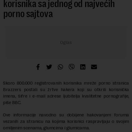
korisnika sa jednog od najvećih
porno sajtova
Skoro 800.000 registrovanih korisnika mreže porno stranica
Brazzers postali su žrtve hakera koji su otkrili korisnička
imena, šifre i e-mail adrese ljubitelja kvalitetne pornografije,
piše BBC.
Ove informacije navodno su dobijene hakovanjem foruma
vezanih za stranicu na kojima korisnici raspravljaju o svojim
omiljenim scenama, glumcima i glumicama.