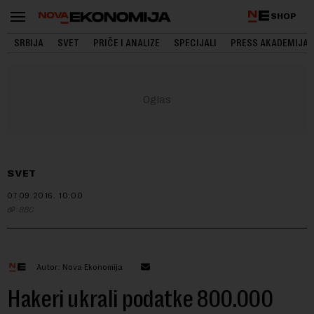
SHOP
SRBIJA
SVET
PRIČE I ANALIZE
SPECIJALI
PRESS AKADEMIJA
SVET
07.09.2016.
10:00
BBC
Autor: Nova Ekonomija
Hakeri ukrali podatke 800.000