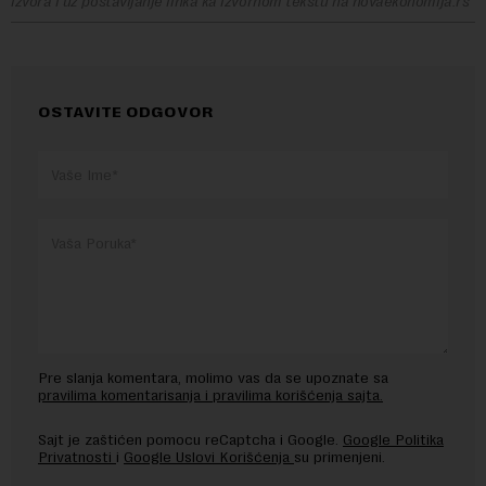
izvora i uz postavljanje linka ka izvornom tekstu na novaekonomija.rs
OSTAVITE ODGOVOR
Pre slanja komentara, molimo vas da se upoznate sa
pravilima komentarisanja i pravilima korišćenja sajta.
Sajt je zaštićen pomocu reCaptcha i Google.
Google Politika
Privatnosti
i
Google Uslovi Korišćenja
su primenjeni.