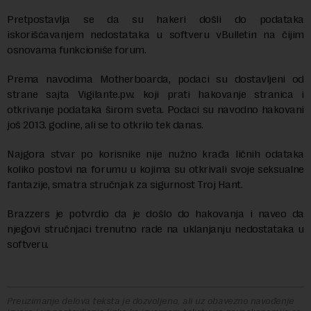
Pretpostavlja se da su hakeri došli do podataka
iskorišćavanjem nedostataka u softveru vBulletin na čijim
osnovama funkcioniše forum.
Prema navodima Motherboarda, podaci su dostavljeni od
strane sajta Vigilante.pw. koji prati hakovanje stranica i
otkrivanje podataka širom sveta. Podaci su navodno hakovani
još 2013. godine, ali se to otkrilo tek danas.
Najgora stvar po korisnike nije nužno krađa ličnih odataka
koliko postovi na forumu u kojima su otkrivali svoje seksualne
fantazije, smatra stručnjak za sigurnost Troj Hant.
Brazzers je potvrdio da je došlo do hakovanja i naveo da
njegovi stručnjaci trenutno rade na uklanjanju nedostataka u
softveru.
Preuzimanje delova teksta je dozvoljeno, ali uz obavezno navođenje