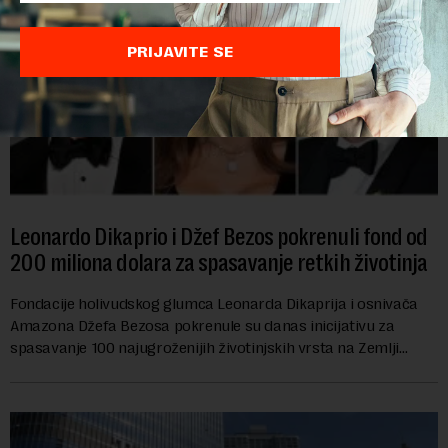
PRIJAVITE SE
Leonardo Dikaprio i Džef Bezos pokrenuli fond od
200 miliona dolara za spasavanje retkih životinja
Fondacije holivudskog glumca Leonarda Dikaprija i osnivača
Amazona Džefa Bezosa pokrenule su danas inicijativu za
spasavanje 100 najugroženijih životinjskih vrsta na Zemlji
vrednu 200 miliona dolara.Fond...