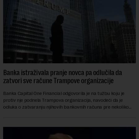
Banka istraživala pranje novca pa odlučila da
zatvori sve račune Trampove organizacije
Banka Capital One Financial odgovorila je na tužbu koju je
protiv nje podnela Trampova organizacija, navodeći da je
odluka o zatvaranju njihovih bankovnih računa pre nekoliko
godina doneta isključivo nakon d...