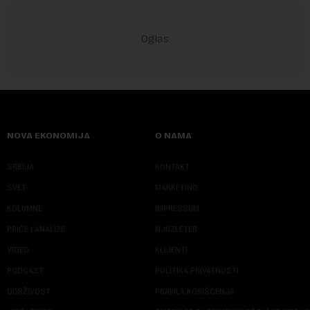
NOVA EKONOMIJA
O NAMA
SRBIJA
KONTAKT
SVET
MARKETING
KOLUMNE
IMPRESSUM
PRIČE I ANALIZE
NJUZLETER
VIDEO
KLIJENTI
PODCAST
POLITIKA PRIVATNOSTI
ODRŽIVOST
PRAVILA KORIŠĆENJA