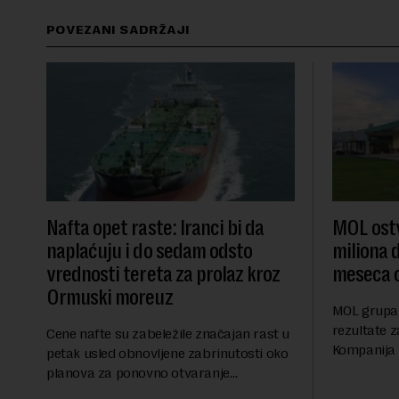
POVEZANI SADRŽAJI
Nafta opet raste: Iranci bi da
MOL ostv
naplaćuju i do sedam odsto
miliona d
vrednosti tereta za prolaz kroz
meseca 
Ormuski moreuz
MOL grupa 
rezultate z
Cene nafte su zabeležile značajan rast u
Kompanija 
petak usled obnovljene zabrinutosti oko
ostvarila 
planova za ponovno otvaranje
iznosu od 
Ormuskog prolaza, prenosi Rojters.