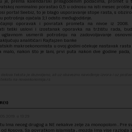
u je, prema kalendarski prilagođenim podacima, promet u t
atskoj nominalno porastao 0,5 u odnosu na isti mesec prošle 
si portal Seebiz, to je blago usporavanje stope rasta, s obzir
ru potrošnja ojačala 2,1 odsto međugodišnje.
ačajniji oporavak i povratak prometa na nivoe iz 2008. 
ati teški uslovi i izostanak oporavka na tržištu rada, bu
 uglavnom usmerili potrošnju na zadovoljavanje osnovni
zaključuju analitičari Rajfajzen banke
atskih makroekonomista u ovoj godini očekuje nastavak rast
a malo, nakon što je lani, prvi puta nakon dve godine pada,
delova teksta je dozvoljeno, ali uz obavezno navođenje izvora i uz postavl
 tekstu na novaekonomija.rs
R(1)
.05.2019. u 13:29
tu Ima neceg drugog a NE nekakve zelje za monopolom . Pre s
o od Kosova. Sa povratkom islamista , mozda Ima vise razloga 