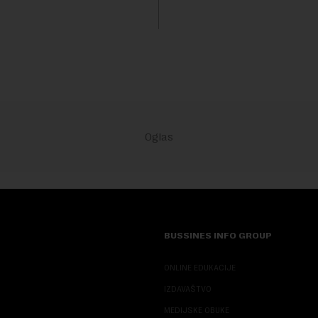
 su...
trenutku, dok se kompanija s
sve većim pr...
BUSSINES INFO GROUP
ONLINE EDUKACIJE
IZDAVAŠTVO
MEDIJSKE OBUKE