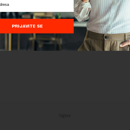
nja
su primenjeni.
PRIJAVITE SE