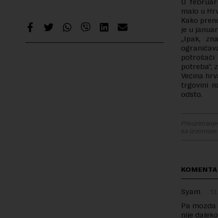
U februar
malo u Hrv
Kako preno
je u janua
„Ipak, zn
ograničav
potrošači
potreba“, 
Većina hrv
trgovini n
odsto.
Preuzimanje 
ka izvornom
KOMENTA
Syam
13
Pa mozda 
nije dalek