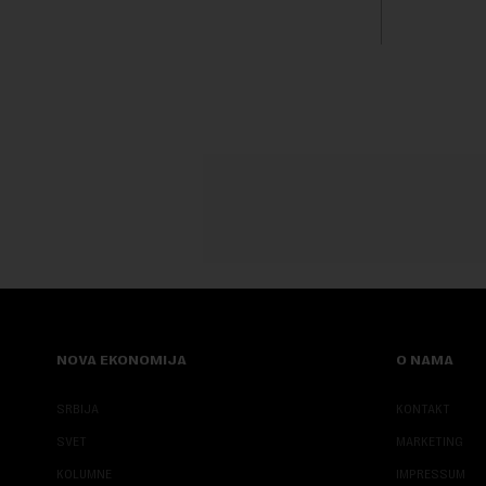
Rezultatima
Fokus investitora prebacio se na
predloge Irana i Omana koji b...
NOVA EKONOMIJA
O NAMA
SRBIJA
KONTAKT
SVET
MARKETING
KOLUMNE
IMPRESSUM