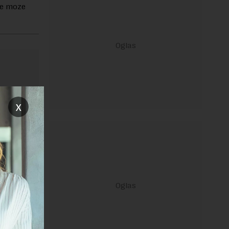
ne moze
x
ravilima
 Uslovi