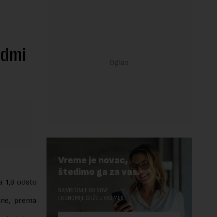
edmi
Vreme je novac,
štedimo ga za vas.
a 1,9 odsto
NAJVREDNIJE OD NOVE
EKONOMIJE STIŽE U VAŠ MEJL.
ine, prema