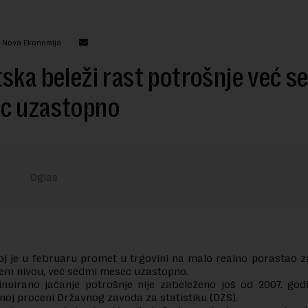
: Nova Ekonomija
ska beleži rast potrošnje već s
c uzastopno
j je u februaru promet u trgovini na malo realno porastao z
jem nivou, već sedmi mesec uzastopno.
inuirano jačanje potrošnje nije zabeleženo još od 2007. god
noj proceni Državnog zavoda za statistiku (DZS).