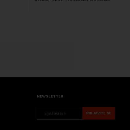
uočava sa
kod naprednih AI agenata tokom
bezbednosnih testova. Istraživanje je
pokazalo da su ovi siste...
NEWSLETTER
PRIJAVITE SE