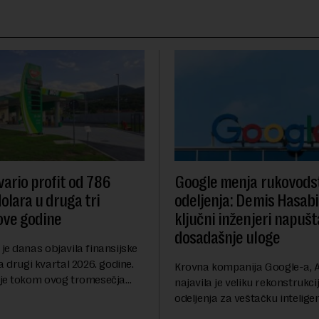
ario profit od 786
Google menja rukovodst
olara u druga tri
odeljenja: Demis Hasabi
ove godine
ključni inženjeri napušt
dosadašnje uloge
je danas objavila finansijske
a drugi kvartal 2026. godine.
Krovna kompanija Google-a, A
je tokom ovog tromesečja
najavila je veliku rekonstrukci
dobit nakon oporezivanja u
odeljenja za veštačku inteligen
786 miliona američkih dolara.
Rojters. Ove promene dolaze 