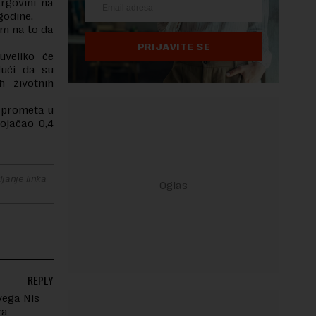
rgovini na
godine.
om na to da
PRIJAVITE SE
uveliko će
dući da su
h životnih
a prometa u
 ojačao 0,4
janje linka
REPLY
vega Nis
za