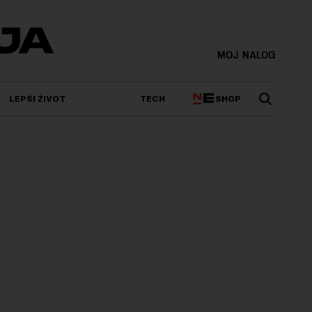
MOJ NALOG
SHOP
LEPŠI ŽIVOT
TECH