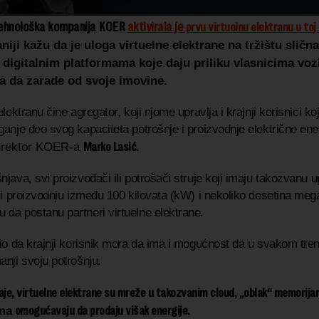
ehnološka kompanija KOER
aktivirala je
prvu virtuelnu elektranu u toj 
niji kažu da je uloga virtuelne elektrane na tržištu slična
 digitalnim platformama koje daju priliku vlasnicima vozil
a da zarade od svoje imovine.
elektranu čine agregator, koji njome upravlja i krajnji korisnici koj
ganje deo svog kapaciteta potrošnje i proizvodnje električne ener
Marko Lasić
irektor KOER-a
.
java, svi proizvođači ili potrošači struje koji imaju takozvanu u
ili proizvodnju između 100 kilovata (kW) i nekoliko desetina meg
da postanu partneri virtuelne elektrane.
vio da krajnji korisnik mora da ima i mogućnost da u svakom tre
anji svoju potrošnju.
aje, virtuelne elektrane su mreže u takozvanim cloud, „oblak“ memorija
omogućavaju da prodaju višak energije.
ima