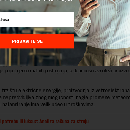
ažu da će kasnije uvesti uslugu povećanja potrošnje, koja će ko
a kada proizvodnja neočekivano poraste, jer i tada može da dođ
a u elektroenergetskom sistemu.
PRIJAVITE SE
elektrane imaju mogućnost da upravljaju strujom iz geografski ra
očito obnovljivih, kao i sistema za skladištenje poput baterija.
ogija omogućava kombinaciju vetroelektrana, hidrocentrala i sta
je poput geotermalnih postrojenja, a doprinosi ravnoteži proizvod
tržištu električne energije, proizvodnja iz vetroelektrana 
e nepredvidljiva zbog mogućnosti nagle promene meteoro
a balansiranje ima velik udeo u troškovima.
 potrebu ili luksuz: Analiza računa za struju