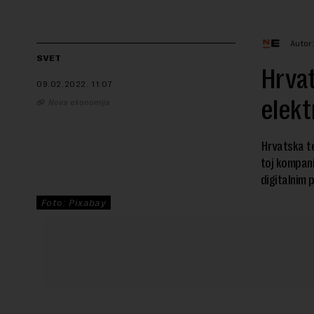
Autor
SVET
Hrvat
09.02.2022.
11:07
elek
Nova ekonomija
Hrvatska te
toj kompanij
digitalnim 
Foto: Pixabay