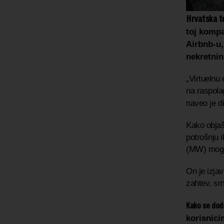
Hrvatska t
toj kompa
Airbnb-u,
nekretnin
„Virtuelnu 
na raspola
naveo je
d
Kako objašn
potrošnju 
(MW) mogu 
On je izja
zahtev, sm
Kako se dod
korisnic