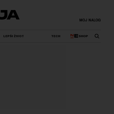
MOJ NALOG
SHOP
LEPŠI ŽIVOT
TECH