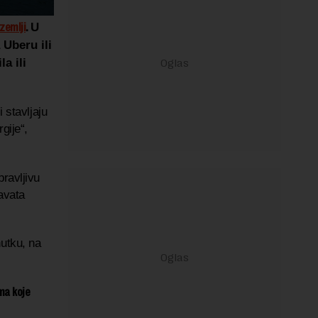
zemlji
.
U
 Uberu ili
a ili
i stavljaju
gije“,
pravljivu
avata
nutku, na
ma koje