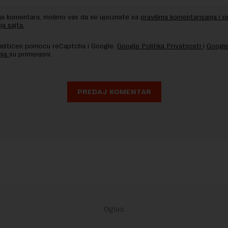
nja komentara, molimo vas da se upoznate sa
pravilima komentarisanja i p
ja sajta.
 zaštićen pomocu reCaptcha i Google.
Google Politika Privatnosti
i
Google
nja
su primenjeni.