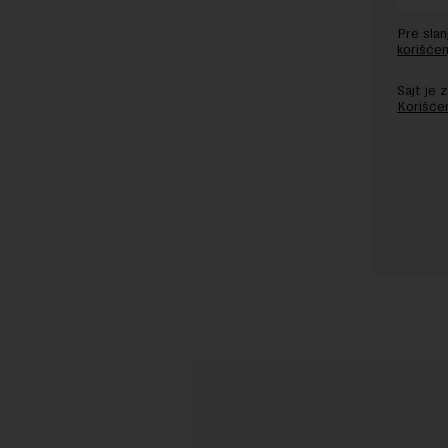
Pre sla
korišćen
Sajt je
Korišće