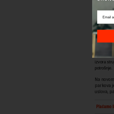
potrošnje
.
U KOER-u k
situacijam
poremećaj
Virtuelne 
izvora, nar
Ova tehnol
izvora stru
potrošnje.
Na novom 
parkova j
uslova, p
Plaćamo li