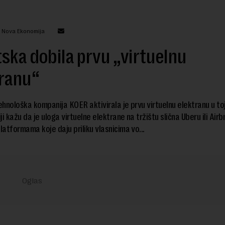
: Nova Ekonomija
ska dobila prvu „virtuelnu
tranu“
hnološka kompanija KOER aktivirala je prvu virtuelnu elektranu u toj 
i kažu da je uloga virtuelne elektrane na tržištu slična Uberu ili Airb
platformama koje daju priliku vlasnicima vo...