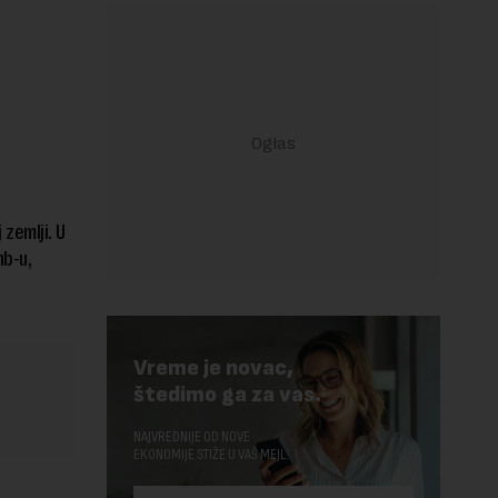
zemlji. U
nb-u,
Vreme je novac,
štedimo ga za vas.
NAJVREDNIJE OD NOVE
EKONOMIJE STIŽE U VAŠ MEJL.