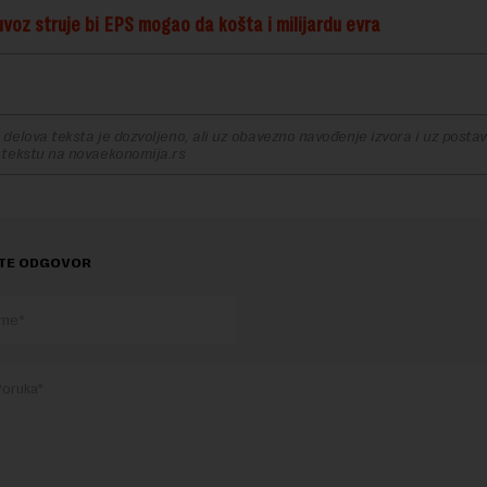
uvoz struje bi EPS mogao da košta i milijardu evra
delova teksta je dozvoljeno, ali uz obavezno navođenje izvora i uz postavl
 tekstu na novaekonomija.rs
TE ODGOVOR