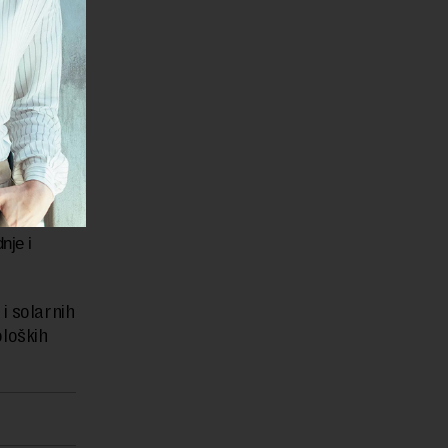
ristiti u
e do
zasutih
bilnih
nje i
i solarnih
loških