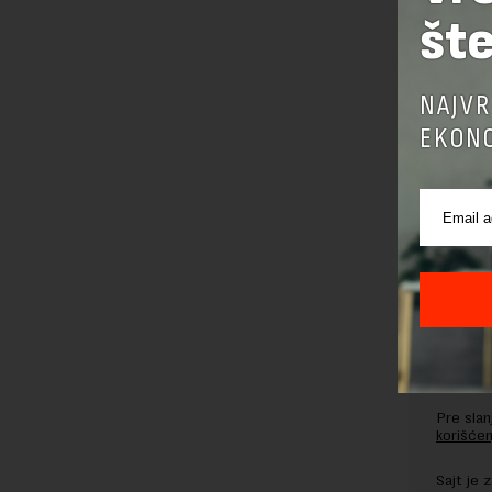
šte
Preuzimanje 
ka izvornom
NAJVR
EKONO
OSTAVI
Pre sla
korišćen
Sajt je