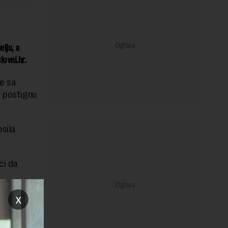
lju, a
ovni.hr.
re sa
a postignu
osila
ći da
x