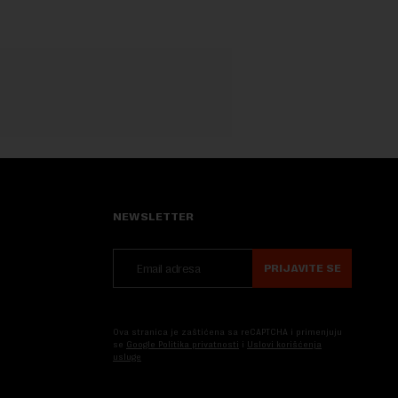
NEWSLETTER
PRIJAVITE SE
Ova stranica je zaštićena sa reCAPTCHA i primenjuju
se
Google Politika privatnosti
i
Uslovi korišćenja
usluge