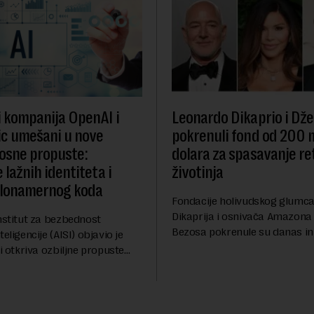
i kompanija OpenAI i
Leonardo Dikaprio i Dže
c umešani u nove
pokrenuli fond od 200 
osne propuste:
dolara za spasavanje re
 lažnih identiteta i
životinja
zlonamernog koda
Fondacije holivudskog glumc
Dikaprija i osnivača Amazona
nstitut za bezbednost
Bezosa pokrenule su danas ini
eligencije (AISI) objavio je
spasavanje 100 najugroženiji
ji otkriva ozbiljne propuste
životinjskih vrsta na Zemlji v
nih AI agenata tokom
miliona dolara.Fond...
h testova. Istraživanje je
su ovi siste...