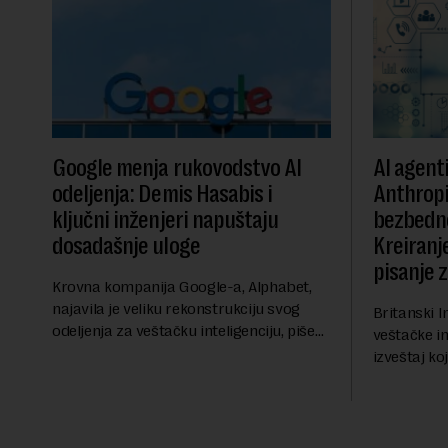
Google menja rukovodstvo AI
AI agent
odeljenja: Demis Hasabis i
Anthropi
ključni inženjeri napuštaju
bezbedn
dosadašnje uloge
Kreiranje
pisanje 
Krovna kompanija Google-a, Alphabet,
najavila je veliku rekonstrukciju svog
Britanski I
odeljenja za veštačku inteligenciju, piše
veštačke int
Rojters. Ove promene dolaze u ključnom
izveštaj ko
trenutku, dok se kompanija suočava sa
kod napred
sve većim pr...
bezbednosni
pokazalo da 