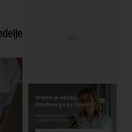
edelje
Vreme je novac,
štedimo ga za vas.
NAJVREDNIJE OD NOVE
EKONOMIJE STIŽE U VAŠ MEJL.