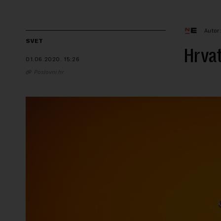
Autor
SVET
Hrvat
01.06.2020.
15:26
Poslovni.hr