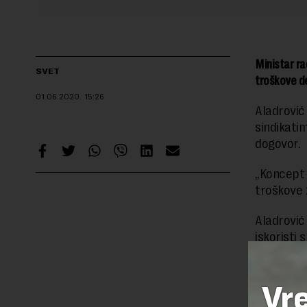
Ministar ra
SVET
troškove de
01.06.2020.
15:26
Aladrović
sindikati
dogovor.
„Koncept 
troškove 
Aladrović 
iskoristi
Novac za 
Vr