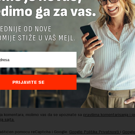
dimo ga za vas.
delova teksta je dozvoljeno, ali uz obavezno navođenje izvora i uz postavl
 tekstu na novaekonomija.rs
EDNIJE OD NOVE
MIJE STIŽE U VAŠ MEJL.
TE ODGOVOR
PRIJAVITE SE
nja komentara, molimo vas da se upoznate sa
pravilima komentarisanja i p
ja sajta.
 zaštićen pomocu reCaptcha i Google.
Google Politika Privatnosti
i
Google