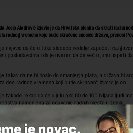
da Josip Aladrović izjavio je da Hrvatska planira da skrati radnu nede
la radnog vremena koje bude skraćeno snosiće država, prenosi Posl
 je najavio da će u toku sledeće nedelje započeti razgovo
ma i poslodavcima i da je uveren da će već u junu uspeti d
je takav da ne bi došlo do smanjenja plata, a država bi sn
za deo radnog vremena koji bude skraćen“, izjavio je on.
je takođe rekao da će u julu oko 80 do 100 hiljada ljudi mo
 sredstva namenjena za očuvanje radnih mesta u zemlji.
takve mere je predviđen programom Europske komisije.
eme je novac,