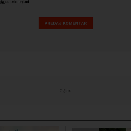
nja
su primenjeni.