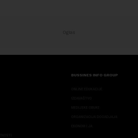
BUSSINES INFO GROUP
ONLINE EDUKACIJE
IZDAVAŠTVO
MEDIJSKE OBUKE
ORGANIZACIJA DOGADJAJA
EKONOM I JA
ATNOSTI