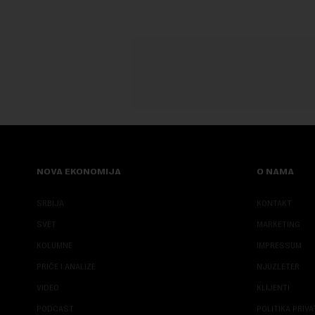
NOVA EKONOMIJA
O NAMA
SRBIJA
KONTAKT
SVET
MARKETING
KOLUMNE
IMPRESSUM
PRIČE I ANALIZE
NJUZLETER
VIDEO
KLIJENTI
PODCAST
POLITIKA PRIV