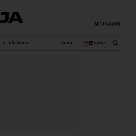
MOJ NALOG
SHOP
LEPŠI ŽIVOT
TECH