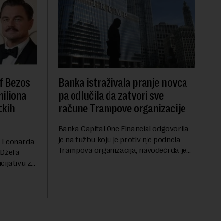
f Bezos
Banka istraživala pranje novca
miliona
pa odlučila da zatvori sve
tkih
račune Trampove organizacije
Banka Capital One Financial odgovorila
je na tužbu koju je protiv nje podnela
a Leonarda
Trampova organizacija, navodeći da je
 Džefa
odluka o zatvaranju njihovih bankovnih
cijativu za
računa pre nekoliko godina doneta
h
isključivo nakon d...
rednu 200