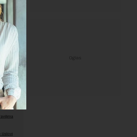
janje linka
ravilima
 Uslovi