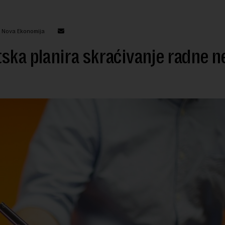
: Nova Ekonomija
ska planira skraćivanje radne n