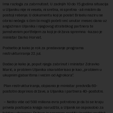
Ima razloga za zabrnutost. U zadnjih 10 do 15 godina situacija
u Uljaniku nije ni vesela, ni sretna, ni spretna -ali mislim da
postoji rešenje. U dokumentu koji je poslat Briselu naziru se
obrisi nečega s čim bi mogli početi već unutar mesec dana uz
angažman Uljanika i njegovog strateškog partnera te
jamstvenim portfeljem za koji je država spremna -kazao je
ministar Darko Horvat.
Podsetio je kako je rok za predavanje programa
restrukturiranja 22. jul.
Dodao je kako je, poput njega zabrinut i ministar Zdravko
Marić, a problem Uljanika okarakterisao je kao „problem u
ukupnim gabaritima i većim od Agrokora“.
Plan restrukturiranja, objasnio je ministar predviđa 60-
postotni doprinos države, a Uljanika i partnera 40-postotni.
– Nešto više od 500 miliona evra potrebno je da bi se kraju
privela postojeća knjiga narudžbi, a Uljanik se osposobio za
tržišnu utakmicu. Država je spremna pratiti i kreditni portfelj