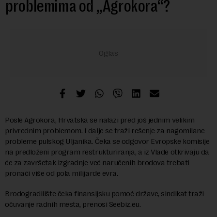
problemima od „Agrokora“?
Posle Agrokora, Hrvatska se nalazi pred još jednim velikim
privrednim problemom. I dalje se traži rešenje za nagomilane
probleme pulskog Uljanika. Čeka se odgovor Evropske komisije
na predloženi program restrukturiranja, a iz Vlade otkrivaju da
će za završetak izgradnje već naručenih brodova trebati
pronaći više od pola milijarde evra.
Brodogradilište čeka finansijsku pomoć države, sindikat traži
očuvanje radnih mesta, prenosi Seebiz.eu.