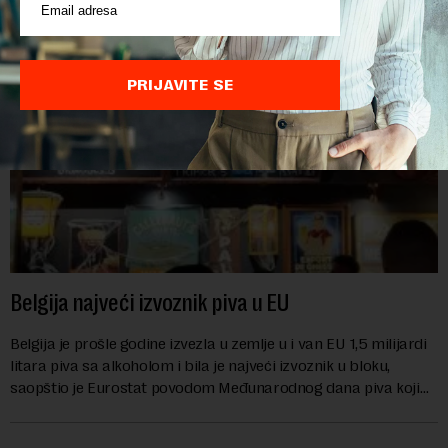
PRIJAVITE SE
Belgija najveći izvoznik piva u EU
Belgija je prošle godine izvezla u zemlje u i van EU 1,5 milijardi
litara piva sa alkoholom i bila je najveći izvoznik u bloku,
saopštio je Eurostat povodom Međunarodnog dana piva koji
se obeležava danas. ...