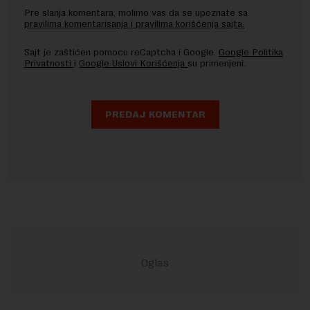
Pre slanja komentara, molimo vas da se upoznate sa
pravilima komentarisanja i pravilima korišćenja sajta.
Sajt je zaštićen pomocu reCaptcha i Google.
Google Politika
Privatnosti
i
Google Uslovi Korišćenja
su primenjeni.