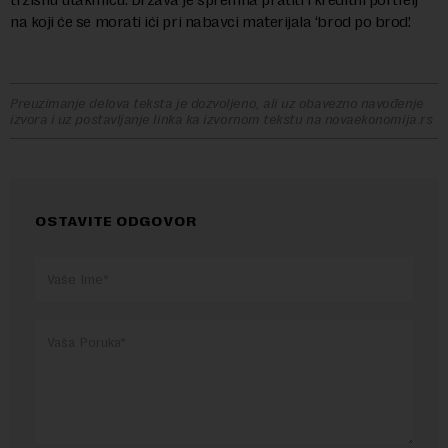
na koji će se morati ići pri nabavci materijala ‘brod po brod’.
Preuzimanje delova teksta je dozvoljeno, ali uz obavezno navođenje
izvora i uz postavljanje linka ka izvornom tekstu na novaekonomija.rs
OSTAVITE ODGOVOR