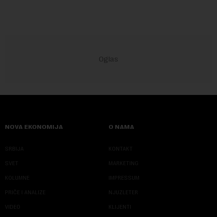
NOVA EKONOMIJA
O NAMA
SRBIJA
KONTAKT
SVET
MARKETING
KOLUMNE
IMPRESSUM
PRIČE I ANALIZE
NJUZLETER
VIDEO
KLIJENTI