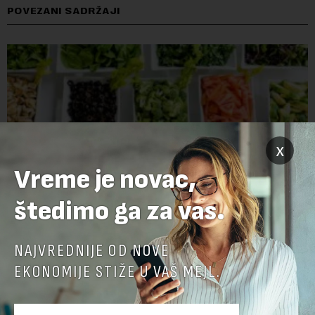
POVEZANI SADRŽAJI
x
Vreme je novac,
štedimo ga za vas.
Cene hrane u svetu najviše za tri i po godine
NAJVREDNIJE OD NOVE
Cene hrane u svetu su sada najviše za tri i po godine, jer letnji
EKONOMIJE STIŽE U VAŠ MEJL.
toplotni talasi i ratovi u Ukrajini i na Bliskom istoku povećavaju
troškove, piše britanski list Gardijan.Indeks cena
prehrambenih proiz...