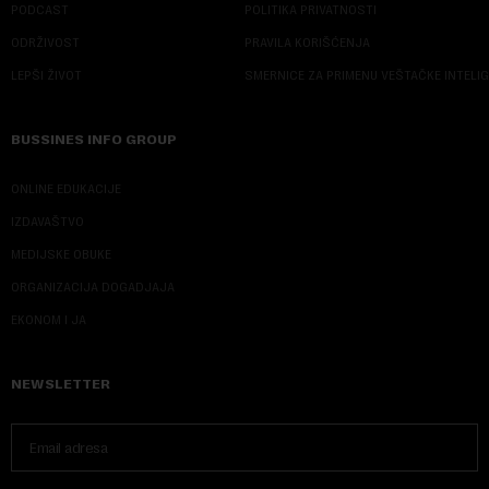
PODCAST
POLITIKA PRIVATNOSTI
ODRŽIVOST
PRAVILA KORIŠĆENJA
LEPŠI ŽIVOT
SMERNICE ZA PRIMENU VEŠTAČKE INTELI
BUSSINES INFO GROUP
ONLINE EDUKACIJE
IZDAVAŠTVO
MEDIJSKE OBUKE
ORGANIZACIJA DOGADJAJA
EKONOM I JA
NEWSLETTER