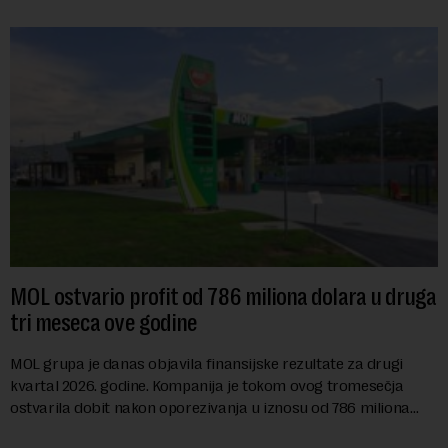
MOL ostvario profit od 786 miliona dolara u druga
tri meseca ove godine
MOL grupa je danas objavila finansijske rezultate za drugi
kvartal 2026. godine. Kompanija je tokom ovog tromesečja
ostvarila dobit nakon oporezivanja u iznosu od 786 miliona
američkih dolara. Rezultatima su...