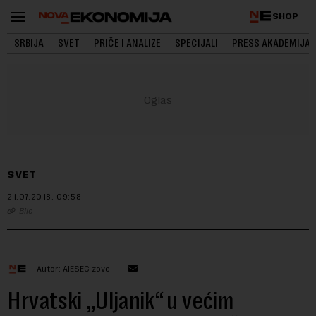
SHOP
SRBIJA
SVET
PRIČE I ANALIZE
SPECIJALI
PRESS AKADEMIJA
SVET
21.07.2018.
09:58
Blic
Autor: AIESEC zove
Hrvatski „Uljanik“ u većim