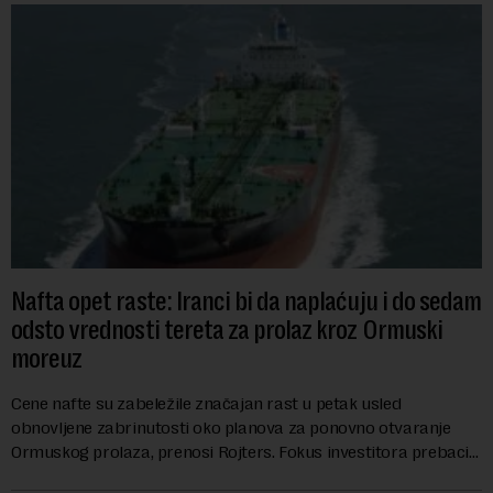
Nafta opet raste: Iranci bi da naplaćuju i do sedam
odsto vrednosti tereta za prolaz kroz Ormuski
moreuz
Cene nafte su zabeležile značajan rast u petak usled
obnovljene zabrinutosti oko planova za ponovno otvaranje
Ormuskog prolaza, prenosi Rojters. Fokus investitora prebacio
se na predloge Irana i Omana koji b...