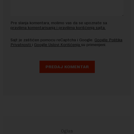
Pre slanja komentara, molimo vas da se upoznate sa
pravilima komentarisanja i pravilima korišćenja sajta.
Sajt je zaštićen pomocu reCaptcha i Google.
Google Politika
Privatnosti
i
Google Uslovi Korišćenja
su primenjeni.