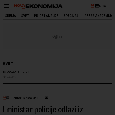
SHOP
SRBIJA
SVET
PRIČE I ANALIZE
SPECIJALI
PRESS AKADEMIJA
SVET
18.09.2018.
12:01
Tanjug
Autor: Siniša Mali
I ministar policije odlazi iz