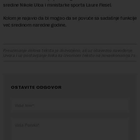
sredine Nikole Uloa i ministarke sporta Laure Flesel.
Kolom je najavio da bi mogao da se povuče sa sadašnje funkcije
već sredinom naredne godine.
Preuzimanje delova teksta je dozvoljeno, ali uz obavezno navođenje
izvora i uz postavljanje linka ka izvornom tekstu na novaekonomija.rs
OSTAVITE ODGOVOR