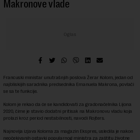
Makronove vlade
Francuski ministar unutrašnjih poslova Žerar Kolom, jedan od
najbliskijih saradnika predsednika Emanuela Makrona, povlači
se sa te funkcije.
Kolom je rekao da će se kandidovati za gradonačelnika Lijona
2020, čime je stavio dodatni pritisak na Makronovu vladu koja
prolazi kroz period nestabilnosti, navodi Rojters.
Najnovija izjava Koloma za magazin Ekspres, usledila je nakon
neočekivanih ostavki popularnog ministra za zaštitu životne