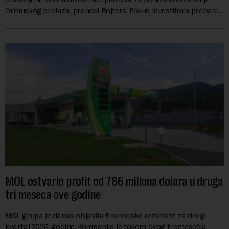
Ormuskog prolaza, prenosi Rojters. Fokus investitora prebacio
se na predloge Irana i Omana koji b...
MOL ostvario profit od 786 miliona dolara u druga
tri meseca ove godine
MOL grupa je danas objavila finansijske rezultate za drugi
kvartal 2026. godine. Kompanija je tokom ovog tromesečja