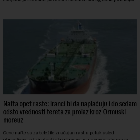
se obeležava danas. ...
Nafta opet raste: Iranci bi da naplaćuju i do sedam
odsto vrednosti tereta za prolaz kroz Ormuski
moreuz
Cene nafte su zabeležile značajan rast u petak usled
obnovljene zabrinutosti oko planova za ponovno otvaranje