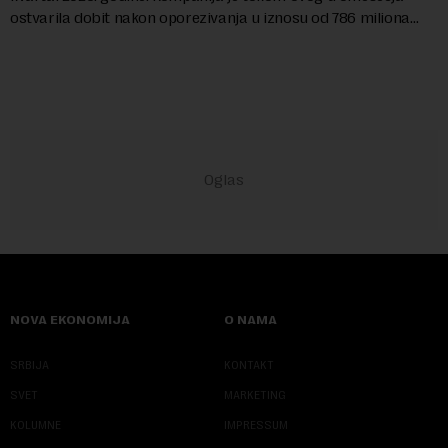
ostvarila dobit nakon oporezivanja u iznosu od 786 miliona
američkih dolara. Rezultatima su...
NOVA EKONOMIJA
O NAMA
SRBIJA
KONTAKT
SVET
MARKETING
KOLUMNE
IMPRESSUM