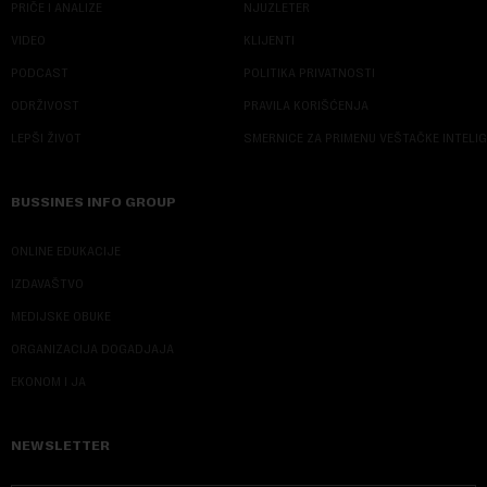
PRIČE I ANALIZE
NJUZLETER
VIDEO
KLIJENTI
PODCAST
POLITIKA PRIVATNOSTI
ODRŽIVOST
PRAVILA KORIŠĆENJA
LEPŠI ŽIVOT
SMERNICE ZA PRIMENU VEŠTAČKE INTELI
BUSSINES INFO GROUP
ONLINE EDUKACIJE
IZDAVAŠTVO
MEDIJSKE OBUKE
ORGANIZACIJA DOGADJAJA
EKONOM I JA
NEWSLETTER