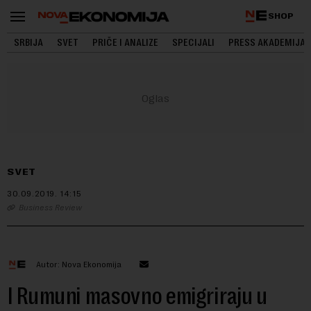
SHOP
SRBIJA
SVET
PRIČE I ANALIZE
SPECIJALI
PRESS AKADEMIJA
SVET
30.09.2019.
14:15
Business Review
Autor: Nova Ekonomija
I Rumuni masovno emigriraju u