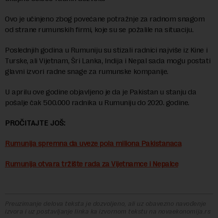
Ovo je učinjeno zbog povećane potražnje za radnom snagom
od strane rumunskih firmi, koje su se požalile na situaciju.
Poslednjih godina u Rumuniju su stizali radnici najviše iz Kine i
Turske, ali Vijetnam, Šri Lanka, Indija i Nepal sada mogu postati
glavni izvori radne snage za rumunske kompanije.
U aprilu ove godine objavljeno je da je Pakistan u stanju da
pošalje čak 500.000 radnika u Rumuniju do 2020. godine.
PROČITAJTE JOŠ:
Rumunija spremna da uveze pola miliona Pakistanaca
Rumunija otvara tržište rada za Vijetnamce i Nepalce
Preuzimanje delova teksta je dozvoljeno, ali uz obavezno navođenje
izvora i uz postavljanje linka ka izvornom tekstu na novaekonomija.rs