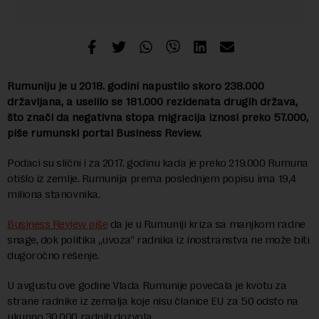
Rumuniju je u 2018. godini napustilo skoro 238.000
državljana, a uselilo se 181.000 rezidenata drugih država,
što znači da negativna stopa migracija iznosi preko 57.000,
piše rumunski portal Business Review.
Podaci su slični i za 2017. godinu kada je preko 219.000 Rumuna
otišlo iz zemlje. Rumunija prema poslednjem popisu ima 19,4
miliona stanovnika.
Business Review piše
da je u Rumuniji kriza sa manjkom radne
snage, dok politika „uvoza“ radnika iz inostranstva ne može biti
dugoročno rešenje.
U avgustu ove godine Vlada Rumunije povećala je kvotu za
strane radnike iz zemalja koje nisu članice EU za 50 odsto na
ukupno 30.000 radnih dozvola.