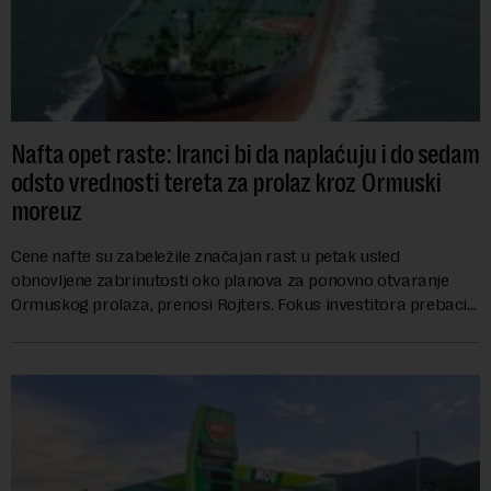
Nafta opet raste: Iranci bi da naplaćuju i do sedam
odsto vrednosti tereta za prolaz kroz Ormuski
moreuz
Cene nafte su zabeležile značajan rast u petak usled
obnovljene zabrinutosti oko planova za ponovno otvaranje
Ormuskog prolaza, prenosi Rojters. Fokus investitora prebacio
se na predloge Irana i Omana koji b...