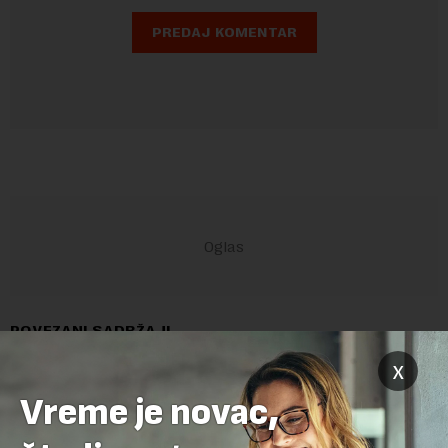
POVEZANI SADRŽAJI
x
Vreme je novac,