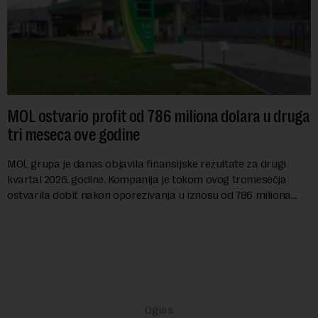
MOL ostvario profit od 786 miliona dolara u druga
tri meseca ove godine
MOL grupa je danas objavila finansijske rezultate za drugi
kvartal 2026. godine. Kompanija je tokom ovog tromesečja
ostvarila dobit nakon oporezivanja u iznosu od 786 miliona
američkih dolara. Rezultatima su...