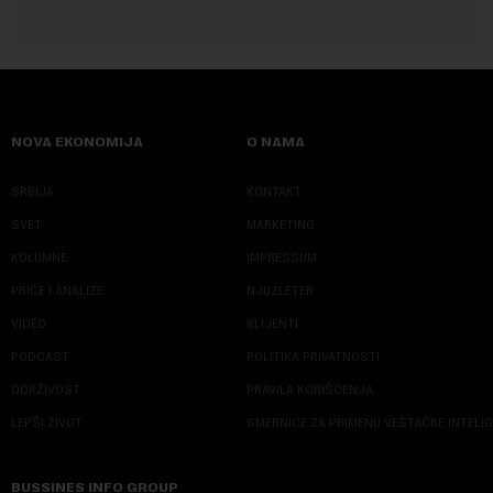
NOVA EKONOMIJA
O NAMA
SRBIJA
KONTAKT
SVET
MARKETING
KOLUMNE
IMPRESSUM
PRIČE I ANALIZE
NJUZLETER
VIDEO
KLIJENTI
PODCAST
POLITIKA PRIVATNOSTI
ODRŽIVOST
PRAVILA KORIŠĆENJA
LEPŠI ŽIVOT
SMERNICE ZA PRIMENU VEŠTAČKE INTELI
BUSSINES INFO GROUP