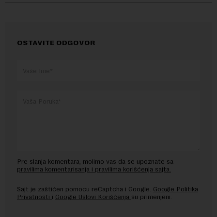
OSTAVITE ODGOVOR
Pre slanja komentara, molimo vas da se upoznate sa
pravilima komentarisanja i pravilima korišćenja sajta.
Sajt je zaštićen pomocu reCaptcha i Google.
Google Politika
Privatnosti
i
Google Uslovi Korišćenja
su primenjeni.