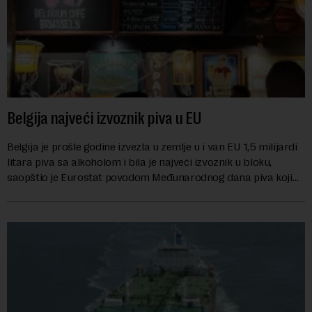
Belgija najveći izvoznik piva u EU
Belgija je prošle godine izvezla u zemlje u i van EU 1,5 milijardi
litara piva sa alkoholom i bila je najveći izvoznik u bloku,
saopštio je Eurostat povodom Međunarodnog dana piva koji
se obeležava danas. ...