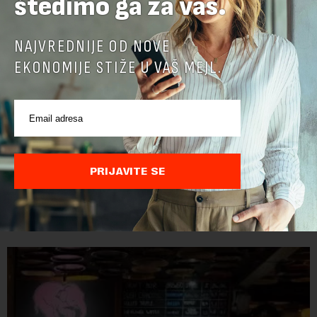
štedimo ga za vas.
NAJVREDNIJE OD NOVE
EKONOMIJE STIŽE U VAŠ MEJL.
Cene hrane u svetu najviše za tri i po godine
Cene hrane u svetu su sada najviše za tri i po godine, jer letnji
PRIJAVITE SE
toplotni talasi i ratovi u Ukrajini i na Bliskom istoku povećavaju
troškove, piše britanski list Gardijan.Indeks cena
prehrambenih proiz...