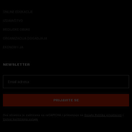
ONLINE EDUKACIJE
IZDAVAŠTVO
MEDIJSKE OBUKE
ORGANIZACIJA DOGADJAJA
EKONOM I JA
NEWSLETTER
PRIJAVITE SE
Ova stranica je zaštićena sa reCAPTCHA i primenjuju se
Google Politika privatnosti
i
Uslovi korišćenja usluge