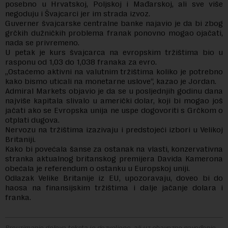
posebno u Hrvatskoj, Poljskoj i Mađarskoj, ali sve više
negoduju i Švajcarci jer im strada izvoz.
Guverner švajcarske centralne banke najavio je da bi zbog
grčkih dužničkih problema franak ponovno mogao ojačati,
nada se privremeno.
U petak je kurs švajcarca na evropskim tržištima bio u
rasponu od 1,03 do 1,038 franaka za evro.
„Ostaćemo aktivni na valutnim tržištima koliko je potrebno
kako bismo uticali na monetarne uslove“, kazao je Jordan.
Admiral Markets objavio je da se u posljednjih godinu dana
najviše kapitala slivalo u američki dolar, koji bi mogao još
jačati ako se Evropska unija ne uspe dogovoriti s Grčkom o
otplati dugova.
Nervozu na tržištima izazivaju i predstojeći izbori u Velikoj
Britaniji.
Kako bi povećala šanse za ostanak na vlasti, konzervativna
stranka aktualnog britanskog premijera Davida Kamerona
obećala je referendum o ostanku u Europskoj uniji.
Odlazak Velike Britanije iz EU, upozoravaju, doveo bi do
haosa na finansijskim tržištima i dalje jačanje dolara i
franka.
Preuzimanje delova teksta je dozvoljeno, ali uz obavezno navođenje