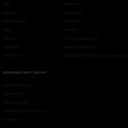
SVET
MARKETING
KOLUMNE
IMPRESSUM
PRIČE I ANALIZE
NJUZLETER
VIDEO
KLIJENTI
PODCAST
POLITIKA PRIVATNOSTI
ODRŽIVOST
PRAVILA KORIŠĆENJA
LEPŠI ŽIVOT
SMERNICE ZA PRIMENU VEŠTAČKE INTELI
BUSSINES INFO GROUP
ONLINE EDUKACIJE
IZDAVAŠTVO
MEDIJSKE OBUKE
ORGANIZACIJA DOGADJAJA
EKONOM I JA