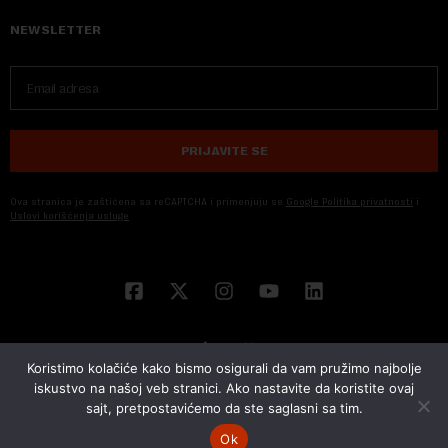
NEWSLETTER
PRIJAVITE SE
Ova stranica je zaštićena sa reCAPTCHA i primenjuju se
Google Politika privatnosti
i
Uslovi korišćenja usluge
Koristimo kolačiće kako bismo osigurali da vam pružimo najbolje
iskustvo na našoj veb stranici. Ako nastavite da koristite ovaj
sajt, pretpostavićemo da ste saglasni sa tim.
© 2026 NOVA EKONOMIJA | SVA PRAVA ZADŽANA | DEVELOPED BY
CUBES
Ok