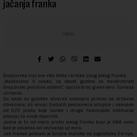
jačanja franka
Švajcarska trpi sve više štete i kritika zbog jakog franka.
„Nastavimo li ovako, za deset godina će bankrotirati
švajcarski penzioni sistem“, upozorili su guvernera Tomasa
Jordana.
Do sada su gubitke stvarali smanjeni prinosi na državne
obveznice, ali novac budućih penzionera istopiće i naknade
od 0,75 posto koje banke i druge financijske institucije
plaćaju za svoje depozite.
Jedna je to od mera protiv jakog franka koju je SNB uveo
kad je odustao od vezivanja uz evro.
Jak franak pokosio je brojne dužnike na jugoistoku Evrope,