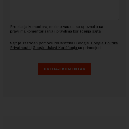
Pre slanja komentara, molimo vas da se upoznate sa
pravilima komentarisanja i pravilima korišćenja sajta.
Sajt je zaštićen pomocu reCaptcha i Google.
Google Politika
Privatnosti
i
Google Uslovi Korišćenja
su primenjeni.