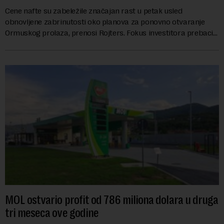
Cene nafte su zabeležile značajan rast u petak usled
obnovljene zabrinutosti oko planova za ponovno otvaranje
Ormuskog prolaza, prenosi Rojters. Fokus investitora prebacio
se na predloge Irana i Omana koji b...
MOL ostvario profit od 786 miliona dolara u druga
tri meseca ove godine