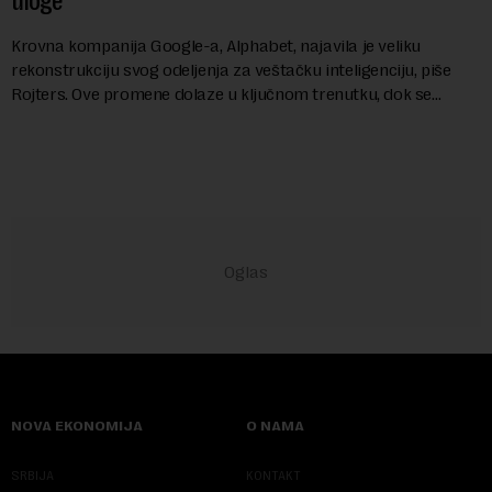
uloge
Krovna kompanija Google-a, Alphabet, najavila je veliku
rekonstrukciju svog odeljenja za veštačku inteligenciju, piše
Rojters. Ove promene dolaze u ključnom trenutku, dok se
kompanija suočava sa sve većim pr...
NOVA EKONOMIJA
O NAMA
SRBIJA
KONTAKT