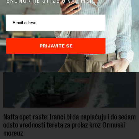
EKONOMIJE STIŽE U VAŠ MEJL.
litara piva sa alkoholom i bila je najveći izvoznik u bloku,
saopštio je Eurostat povodom Međunarodnog dana piva koji
se obeležava danas. ...
PRIJAVITE SE
Nafta opet raste: Iranci bi da naplaćuju i do sedam
odsto vrednosti tereta za prolaz kroz Ormuski
moreuz