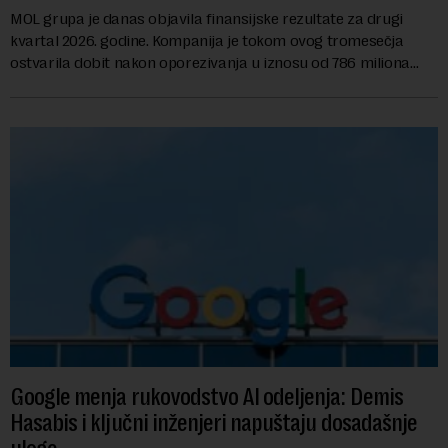
MOL grupa je danas objavila finansijske rezultate za drugi
kvartal 2026. godine. Kompanija je tokom ovog tromesečja
ostvarila dobit nakon oporezivanja u iznosu od 786 miliona
američkih dolara. Rezultatima su...
Google menja rukovodstvo AI odeljenja: Demis
Hasabis i ključni inženjeri napuštaju dosadašnje