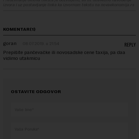
izvora i uz postavljanje linka ka izvornom tekstu na novaekonomija.rs
KOMENTAR(1)
goran
08.07.2019. u 21:54
REPLY
Prepišite pančevačke ili novosadske cene taxija, pa daa
vidimo utakmicu
OSTAVITE ODGOVOR