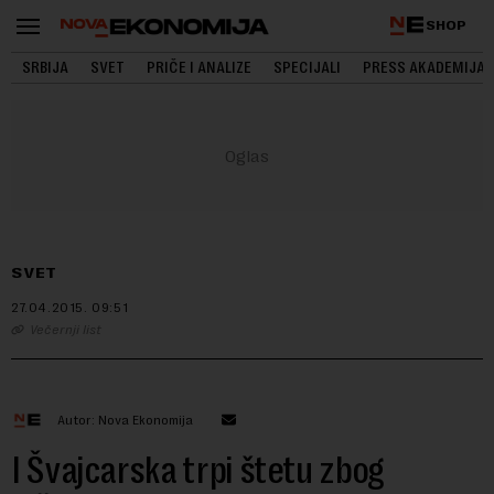
SHOP
SRBIJA
SVET
PRIČE I ANALIZE
SPECIJALI
PRESS AKADEMIJA
SVET
27.04.2015.
09:51
Večernji list
Autor: Nova Ekonomija
I Švajcarska trpi štetu zbog