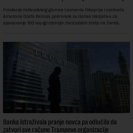
Fondacije holivudskog glumca Leonarda Dikaprija i osnivača
Amazona Džefa Bezosa pokrenule su danas inicijativu za
spasavanje 100 najugroženijih životinjskih vrsta na Zemlji
vrednu 200 miliona dolara.Fond...
Banka istraživala pranje novca pa odlučila da
zatvori sve račune Trampove organizacije