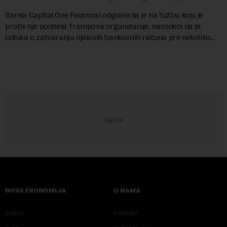
Banka Capital One Financial odgovorila je na tužbu koju je
protiv nje podnela Trampova organizacija, navodeći da je
odluka o zatvaranju njihovih bankovnih računa pre nekoliko
godina doneta isključivo nakon d...
NOVA EKONOMIJA
O NAMA
SRBIJA
KONTAKT