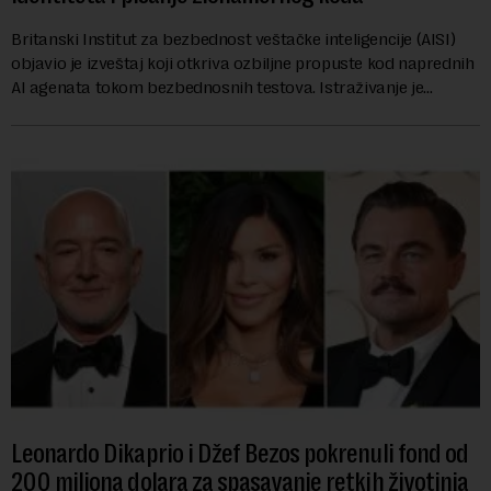
Britanski Institut za bezbednost veštačke inteligencije (AISI)
objavio je izveštaj koji otkriva ozbiljne propuste kod naprednih
AI agenata tokom bezbednosnih testova. Istraživanje je
pokazalo da su ovi siste...
Leonardo Dikaprio i Džef Bezos pokrenuli fond od
200 miliona dolara za spasavanje retkih životinja