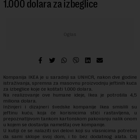
1.000 dolara za izbeglice
Kompanija IKEA je u saradnji sa UNHCR, nakon dve godine
istraživanja, spremna za masovnu proizvodnju jeftinih kuća
za izbeglice koje će koštati 1.000 dolara.
Na realizovanje ove humane ideje, Ikea je potrošila 4,5
miliona dolara.
Inžinjeri i dizajneri švedske kompanije Ikea smislili su
jeftinu kuću, koja će korisnicima stići rastavljena, u
prepoznatljivom tankom kartonskom pakovanju nalik onom
u kojem se dostavlja nameštaj ove kompanije.
U kutiji će se nalaziti svi delovi koji su vlasnicima potrebni
da sami sklope svoj dom, i to bez dodatnog alata. Cilj