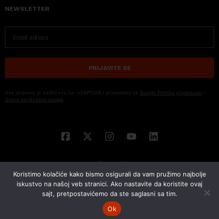
NEWSLETTER
PRIJAVITE SE
Ova stranica je zaštićena sa reCAPTCHA i primenjuju se
Google Politika privatnosti
i
Uslovi korišćenja usluge
Koristimo kolačiće kako bismo osigurali da vam pružimo najbolje
iskustvo na našoj veb stranici. Ako nastavite da koristite ovaj
sajt, pretpostavićemo da ste saglasni sa tim.
© 2026 NOVA EKONOMIJA | SVA PRAVA ZADŽANA | DEVELOPED BY
CUBES
Ok