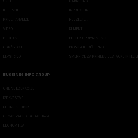
SVET
MARKETING
KOLUMNE
IMPRESSUM
PRIČE I ANALIZE
NJUZLETER
VIDEO
KLIJENTI
PODCAST
POLITIKA PRIVATNOSTI
ODRŽIVOST
PRAVILA KORIŠĆENJA
LEPŠI ŽIVOT
SMERNICE ZA PRIMENU VEŠTAČKE INTELI
BUSSINES INFO GROUP
ONLINE EDUKACIJE
IZDAVAŠTVO
MEDIJSKE OBUKE
ORGANIZACIJA DOGADJAJA
EKONOM I JA