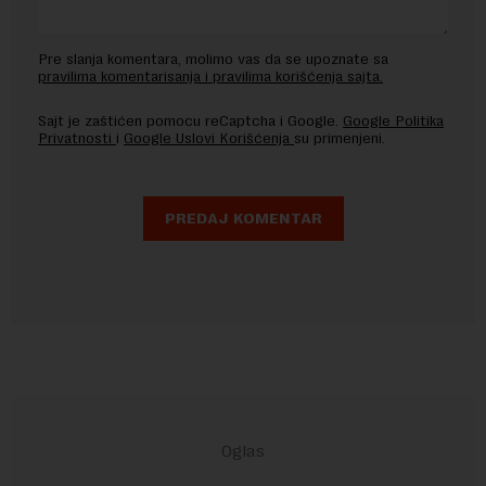
Pre slanja komentara, molimo vas da se upoznate sa
pravilima komentarisanja i pravilima korišćenja sajta.
Sajt je zaštićen pomocu reCaptcha i Google.
Google Politika
Privatnosti
i
Google Uslovi Korišćenja
su primenjeni.