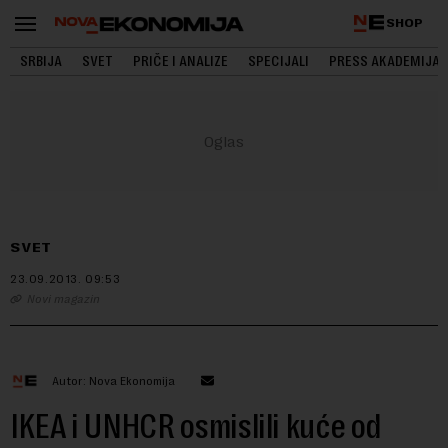
SHOP
SRBIJA
SVET
PRIČE I ANALIZE
SPECIJALI
PRESS AKADEMIJA
SVET
23.09.2013.
09:53
Novi magazin
Autor: Nova Ekonomija
IKEA i UNHCR osmislili kuće od