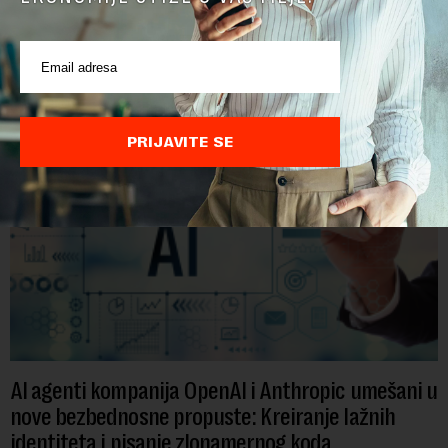
Krovna kompanija Google-a, Alphabet, najavila je veliku
rekonstrukciju svog odeljenja za veštačku inteligenciju, piše
Rojters. Ove promene dolaze u ključnom trenutku, dok se
kompanija suočava sa sve većim pr...
PRIJAVITE SE
AI agenti kompanija OpenAI i Anthropic umešani u
nove bezbednosne propuste: Kreiranje lažnih
identiteta i pisanje zlonamernog koda