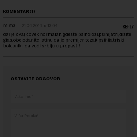
KOMENTAR(1)
mima
21.06.2016. u 13:04
REPLY
dal je ovaj covek normalan.gdeste psiholozi,psihijatri,dizite
glas,obelodanite istinu da je premijer tezak psihijatriski
bolesnik,i da vodi srbiju u propast !
OSTAVITE ODGOVOR