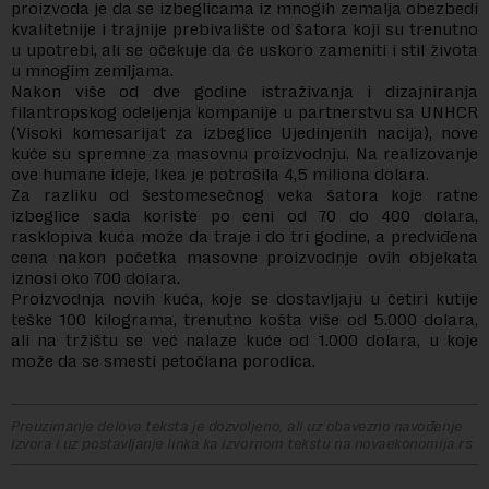
proizvoda je da se izbeglicama iz mnogih zemalja obezbedi
kvalitetnije i trajnije prebivalište od šatora koji su trenutno
u upotrebi, ali se očekuje da će uskoro zameniti i stil života
u mnogim zemljama.
Nakon više od dve godine istraživanja i dizajniranja
filantropskog odeljenja kompanije u partnerstvu sa UNHCR
(Visoki komesarijat za izbeglice Ujedinjenih nacija), nove
kuće su spremne za masovnu proizvodnju. Na realizovanje
ove humane ideje, Ikea je potrošila 4,5 miliona dolara.
Za razliku od šestomesečnog veka šatora koje ratne
izbeglice sada koriste po ceni od 70 do 400 dolara,
rasklopiva kuća može da traje i do tri godine, a predviđena
cena nakon početka masovne proizvodnje ovih objekata
iznosi oko 700 dolara.
Proizvodnja novih kuća, koje se dostavljaju u četiri kutije
teške 100 kilograma, trenutno košta više od 5.000 dolara,
ali na tržištu se već nalaze kuće od 1.000 dolara, u koje
može da se smesti petočlana porodica.
Preuzimanje delova teksta je dozvoljeno, ali uz obavezno navođenje
izvora i uz postavljanje linka ka izvornom tekstu na novaekonomija.rs