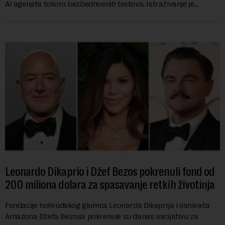
AI agenata tokom bezbednosnih testova. Istraživanje je
pokazalo da su ovi siste...
Leonardo Dikaprio i Džef Bezos pokrenuli fond od
200 miliona dolara za spasavanje retkih životinja
Fondacije holivudskog glumca Leonarda Dikaprija i osnivača
Amazona Džefa Bezosa pokrenule su danas inicijativu za