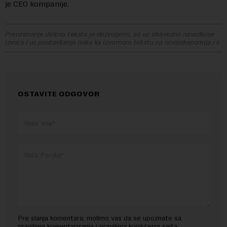
je CEO kompanije.
Preuzimanje delova teksta je dozvoljeno, ali uz obavezno navođenje
izvora i uz postavljanje linka ka izvornom tekstu na novaekonomija.rs
OSTAVITE ODGOVOR
Pre slanja komentara, molimo vas da se upoznate sa
pravilima komentarisanja i pravilima korišćenja sajta.