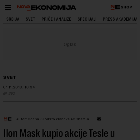
SHOP
SRBIJA
SVET
PRIČE I ANALIZE
SPECIJALI
PRESS AKADEMIJA
SVET
01.11.2018.
10:34
B92
Autor: Ocena 79 odsto članova AmCham-a
Ilon Mask kupio akcije Tesle u