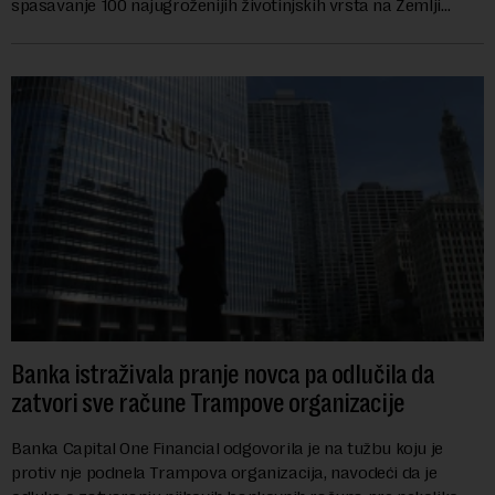
spasavanje 100 najugroženijih životinjskih vrsta na Zemlji
vrednu 200 miliona dolara.Fond...
Banka istraživala pranje novca pa odlučila da
zatvori sve račune Trampove organizacije
Banka Capital One Financial odgovorila je na tužbu koju je
protiv nje podnela Trampova organizacija, navodeći da je