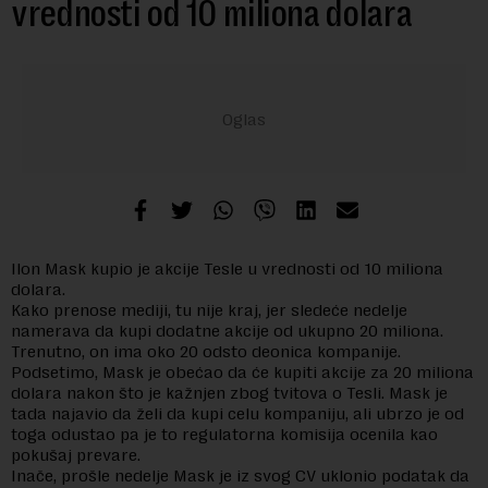
vrednosti od 10 miliona dolara
Ilon Mask kupio je akcije Tesle u vrednosti od 10 miliona
dolara.
Kako prenose mediji, tu nije kraj, jer sledeće nedelje
namerava da kupi dodatne akcije od ukupno 20 miliona.
Trenutno, on ima oko 20 odsto deonica kompanije.
Podsetimo, Mask je obećao da će kupiti akcije za 20 miliona
dolara nakon što je kažnjen zbog tvitova o Tesli. Mask je
tada najavio da želi da kupi celu kompaniju, ali ubrzo je od
toga odustao pa je to regulatorna komisija ocenila kao
pokušaj prevare.
Inače, prošle nedelje Mask je iz svog CV uklonio podatak da