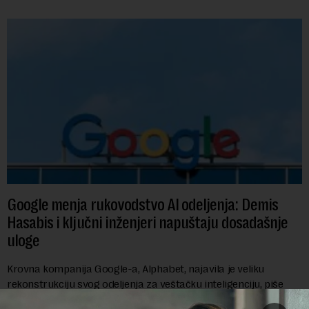
Google menja rukovodstvo AI odeljenja: Demis
Hasabis i ključni inženjeri napuštaju dosadašnje
uloge
Krovna kompanija Google-a, Alphabet, najavila je veliku
rekonstrukciju svog odeljenja za veštačku inteligenciju, piše
Rojters. Ove promene dolaze u ključnom trenutku, dok se