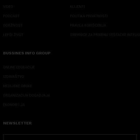
VIDEO
KLIJENTI
PODCAST
POLITIKA PRIVATNOSTI
ODRŽIVOST
PRAVILA KORIŠĆENJA
LEPŠI ŽIVOT
SMERNICE ZA PRIMENU VEŠTAČKE INTELI
BUSSINES INFO GROUP
ONLINE EDUKACIJE
IZDAVAŠTVO
MEDIJSKE OBUKE
ORGANIZACIJA DOGADJAJA
EKONOM I JA
NEWSLETTER