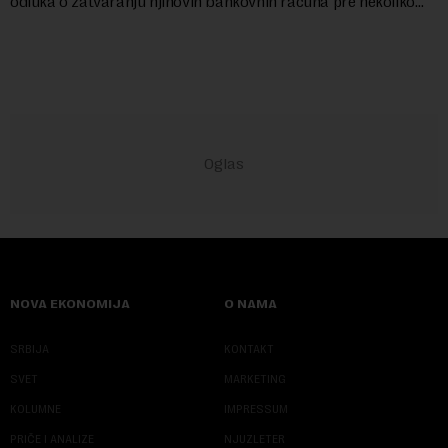
odluka o zatvaranju njihovih bankovnih računa pre nekoliko
godina doneta isključivo nakon d...
NOVA EKONOMIJA
O NAMA
SRBIJA
KONTAKT
SVET
MARKETING
KOLUMNE
IMPRESSUM
PRIČE I ANALIZE
NJUZLETER