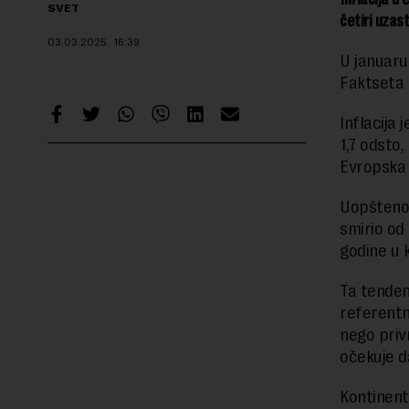
SVET
četiri uzas
03.03.2025.
16:39
U januaru
Faktseta o
Inflacija 
1,7 odsto,
Evropska 
Uopšteno,
smirio od
godine u 
Ta tendenc
referentn
nego priv
očekuje da
Kontinent