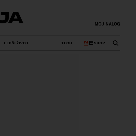
MOJ NALOG
SHOP
LEPŠI ŽIVOT
TECH