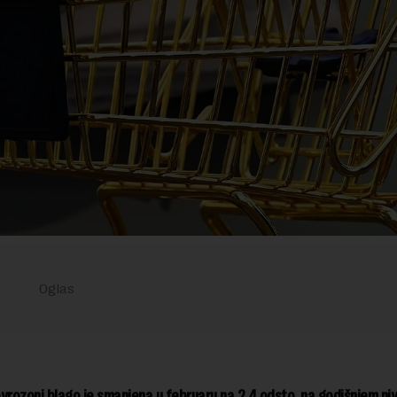
 evrozoni blago je smanjena u februaru na 2,4 odsto, na godišnjem ni