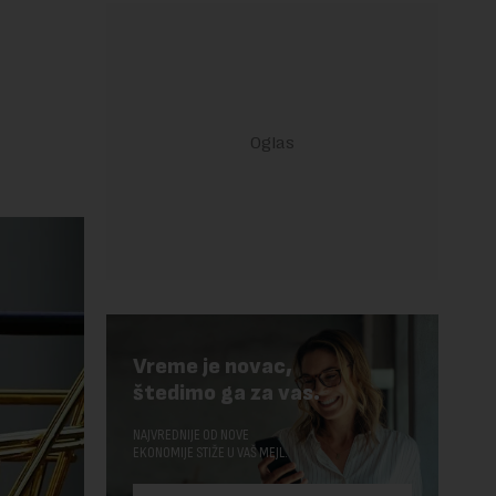
Vreme je novac,
štedimo ga za vas.
NAJVREDNIJE OD NOVE
EKONOMIJE STIŽE U VAŠ MEJL.