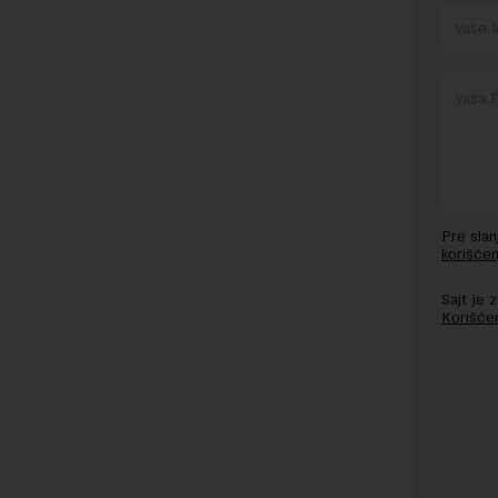
Pre sla
korišćen
Sajt je
Korišće