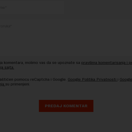
nja komentara, molimo vas da se upoznate sa
pravilima komentarisanja i p
ja sajta.
 zaštićen pomocu reCaptcha i Google.
Google Politika Privatnosti
i
Google
nja
su primenjeni.