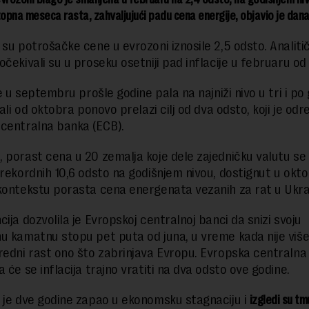
topna meseca rasta, zahvaljujući padu cena energije, objavio je dan
 su potrošačke cene u evrozoni iznosile 2,5 odsto. Analitič
čekivali su u proseku osetniji pad inflacije u februaru od 
je u septembru prošle godine pala na najniži nivo u tri i po
 ali od oktobra ponovo prelazi cilj od dva odsto, koji je odre
centralna banka (ECB).
 porast cena u 20 zemalja koje dele zajedničku valutu se
 rekordnih 10,6 odsto na godišnjem nivou, dostignut u okt
kontekstu porasta cena energenata vezanih za rat u Ukraj
ija dozvolila je Evropskoj centralnoj banci da snizi svoju
u kamatnu stopu pet puta od juna, u vreme kada nije više 
redni rast ono što zabrinjava Evropu. Evropska centralna
 će se inflacija trajno vratiti na dva odsto ove godine.
 je dve godine zapao u ekonomsku stagnaciju i
izgledi su tm