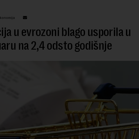
ekonomija
cija u evrozoni blago usporila u
aru na 2,4 odsto godišnje