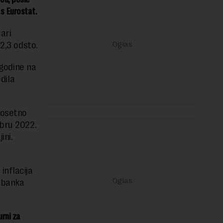
as Eurostat.
ari
2,3 odsto.
 godine na
dila
 osetno
obru 2022.
ini.
inflacija
 banka
urni za