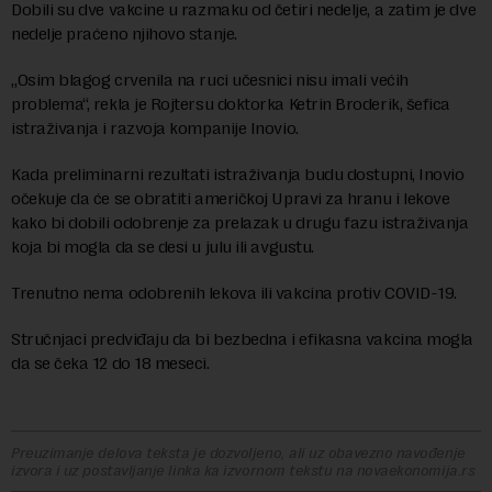
Dobili su dve vakcine u razmaku od četiri nedelje, a zatim je dve
nedelje praćeno njihovo stanje.
„Osim blagog crvenila na ruci učesnici nisu imali većih
problema“, rekla je Rojtersu doktorka Ketrin Broderik, šefica
istraživanja i razvoja kompanije Inovio.
Kada preliminarni rezultati istraživanja budu dostupni, Inovio
očekuje da će se obratiti američkoj Upravi za hranu i lekove
kako bi dobili odobrenje za prelazak u drugu fazu istraživanja
koja bi mogla da se desi u julu ili avgustu.
Trenutno nema odobrenih lekova ili vakcina protiv COVID-19.
Stručnjaci predviđaju da bi bezbedna i efikasna vakcina mogla
da se čeka 12 do 18 meseci.
Preuzimanje delova teksta je dozvoljeno, ali uz obavezno navođenje
izvora i uz postavljanje linka ka izvornom tekstu na novaekonomija.rs