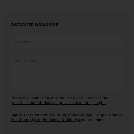
OSTAVITE ODGOVOR
Pre slanja komentara, molimo vas da se upoznate sa
pravilima komentarisanja i pravilima korišćenja sajta.
Sajt je zaštićen pomocu reCaptcha i Google.
Google Politika
Privatnosti
i
Google Uslovi Korišćenja
su primenjeni.