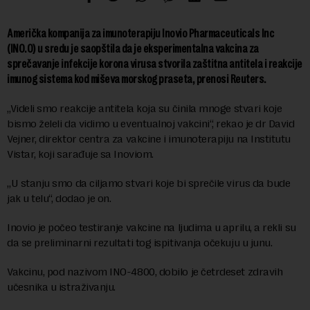
Američka kompanija za imunoterapiju Inovio Pharmaceuticals Inc
(INO.O) u sredu je saopštila da je eksperimentalna vakcina za
sprečavanje infekcije korona virusa stvorila zaštitna antitela i reakcije
imunog sistema kod miševa morskog praseta, prenosi Reuters.
„Videli smo reakcije antitela koja su činila mnoge stvari koje
bismo želeli da vidimo u eventualnoj vakcini“, rekao je dr David
Vejner, direktor centra za vakcine i imunoterapiju na Institutu
Vistar, koji sarađuje sa Inoviom.
„U stanju smo da ciljamo stvari koje bi sprečile virus da bude
jak u telu“, dodao je on.
Inovio je počeo testiranje vakcine na ljudima u aprilu, a rekli su
da se preliminarni rezultati tog ispitivanja očekuju u junu.
Vakcinu, pod nazivom INO-4800, dobilo je četrdeset zdravih
učesnika u istraživanju.