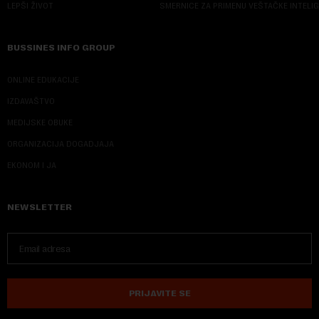
LEPŠI ŽIVOT
SMERNICE ZA PRIMENU VEŠTAČKE INTELI
BUSSINES INFO GROUP
ONLINE EDUKACIJE
IZDAVAŠTVO
MEDIJSKE OBUKE
ORGANIZACIJA DOGADJAJA
EKONOM I JA
NEWSLETTER
PRIJAVITE SE