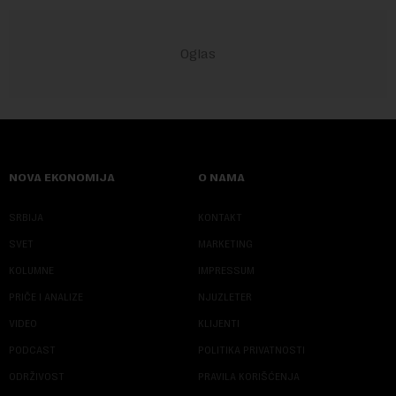
NOVA EKONOMIJA
O NAMA
SRBIJA
KONTAKT
SVET
MARKETING
KOLUMNE
IMPRESSUM
PRIČE I ANALIZE
NJUZLETER
VIDEO
KLIJENTI
PODCAST
POLITIKA PRIVATNOSTI
ODRŽIVOST
PRAVILA KORIŠĆENJA