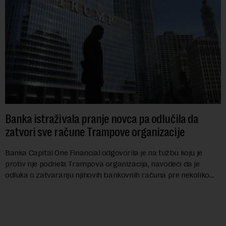
Banka istraživala pranje novca pa odlučila da
zatvori sve račune Trampove organizacije
Banka Capital One Financial odgovorila je na tužbu koju je
protiv nje podnela Trampova organizacija, navodeći da je
odluka o zatvaranju njihovih bankovnih računa pre nekoliko
godina doneta isključivo nakon d...