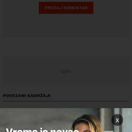
POVEZANI SADRŽAJI
x