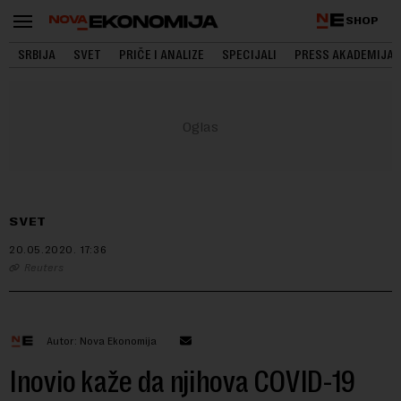
SHOP
SRBIJA
SVET
PRIČE I ANALIZE
SPECIJALI
PRESS AKADEMIJA
SVET
20.05.2020.
17:36
Reuters
Autor: Nova Ekonomija
Inovio kaže da njihova COVID-19