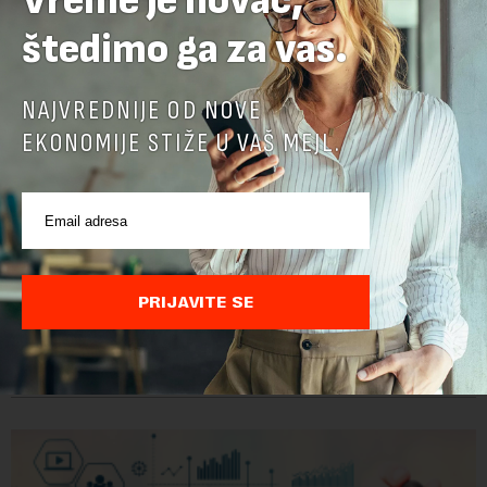
Vreme je novac,
štedimo ga za vas.
NAJVREDNIJE OD NOVE
EKONOMIJE STIŽE U VAŠ MEJL.
Google menja rukovodstvo AI odeljenja: Demis
Hasabis i ključni inženjeri napuštaju dosadašnje
uloge
PRIJAVITE SE
Krovna kompanija Google-a, Alphabet, najavila je veliku
rekonstrukciju svog odeljenja za veštačku inteligenciju, piše
Rojters. Ove promene dolaze u ključnom trenutku, dok se
kompanija suočava sa sve većim pr...