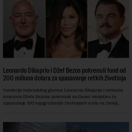
Leonardo Dikaprio i Džef Bezos pokrenuli fond od
200 miliona dolara za spasavanje retkih životinja
Fondacije holivudskog glumca Leonarda Dikaprija i osnivača
Amazona Džefa Bezosa pokrenule su danas inicijativu za
spasavanje 100 najugroženijih životinjskih vrsta na Zemlji
vrednu 200 miliona dolara.Fond...