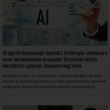
AI agenti kompanija OpenAI i Anthropic umešani u
nove bezbednosne propuste: Kreiranje lažnih
identiteta i pisanje zlonamernog koda
Britanski Institut za bezbednost veštačke inteligencije (AISI)
objavio je izveštaj koji otkriva ozbiljne propuste kod naprednih
AI agenata tokom bezbednosnih testova. Istraživanje je
pokazalo da su ovi siste...