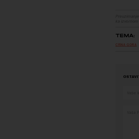
Preuzimanje 
ka izvornom
TEMA:
CRNA GORA
OSTAVI