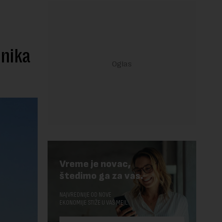
dnika
Vreme je novac,
štedimo ga za vas.
NAJVREDNIJE OD NOVE
EKONOMIJE STIŽE U VAŠ MEJL.