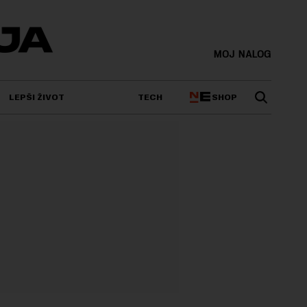
MOJ NALOG
SHOP
LEPŠI ŽIVOT
TECH