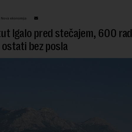
: Nova ekonomija
tut Igalo pred stečajem, 600 ra
ostati bez posla