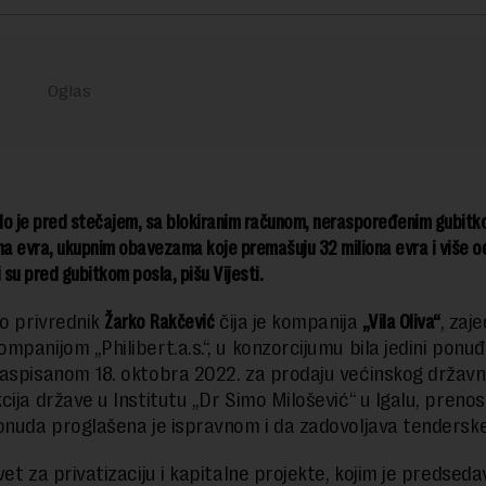
alo je pred stečajem, sa blokiranim računom, neraspoređenim gubit
na evra, ukupnim obavezama koje premašuju 32 miliona evra i više 
i su pred gubitkom posla, pišu Vijesti.
ao privrednik
Žarko Rakčević
čija je kompanija
„Vila Oliva“
, zaj
mpanijom „Philibert.a.s.“, u konzorcijumu bila jedini ponu
aspisanom 18. oktobra 2022. za prodaju većinskog držav
cija države u Institutu „Dr Simo Milošević“ u Igalu, preno
onuda proglašena je ispravnom i da zadovoljava tenderske
vet za privatizaciju i kapitalne projekte, kojim je predsed