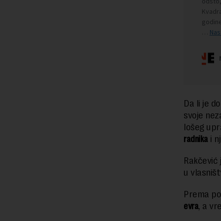
Da li je d
svoje neza
lošeg upr
radnika
i n
Rakčević 
u vlasniš
Prema pod
evra
, a vr