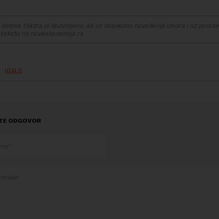
delova teksta je dozvoljeno, ali uz obavezno navođenje izvora i uz postavl
 tekstu na novaekonomija.rs
IGALO
TE ODGOVOR