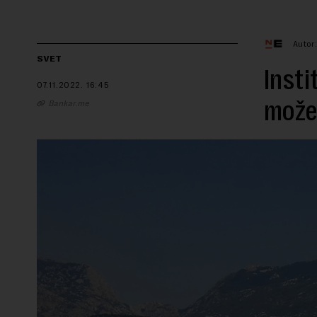
Autor
SVET
Insti
07.11.2022.
16:45
može 
Bankar.me