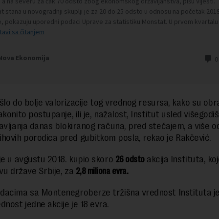
ošlo do bolje valorizacije tog vrednog resursa, kako su obr
konito postupanje, ili je, nažalost, Institut usled višegodi
avljanja danas blokiranog računa, pred stečajem, a više 
jihovih porodica pred gubitkom posla, rekao je Rakčević.
je u avgustu 2018. kupio skoro
26 odsto
akcija Instituta, koj
tvu države Srbije, za
2,8 miliona evra.
acima sa Montenegroberze tržišna vrednost Instituta j
ednost jedne akcije je 18 evra.