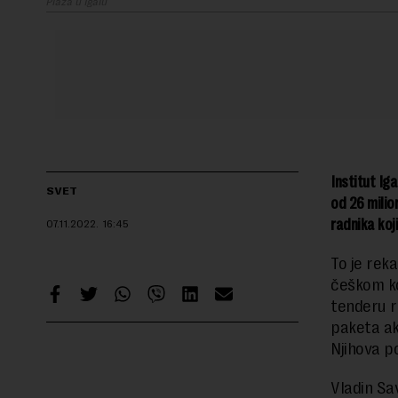
Plaža u Igalu
Institut Ig
SVET
od 26 milio
radnika koj
07.11.2022.
16:45
To je rek
češkom ko
tenderu r
paketa ak
Njihova p
Vladin Sa