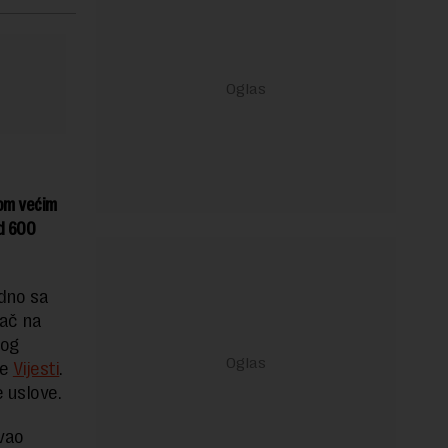
kom većim
od 600
edno sa
đač na
nog
se
Vijesti
.
 uslove.
avao