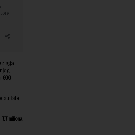
azlagali
šnjeg
od
600
e su bile
e
7,7 miliona