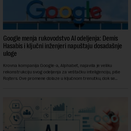
Google menja rukovodstvo AI odeljenja: Demis
Hasabis i ključni inženjeri napuštaju dosadašnje
uloge
Krovna kompanija Google-a, Alphabet, najavila je veliku
rekonstrukciju svog odeljenja za veštačku inteligenciju, piše
Rojters. Ove promene dolaze u ključnom trenutku, dok se
kompanija suočava sa sve većim pr...