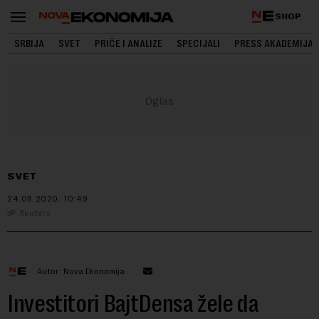
SHOP
SRBIJA
SVET
PRIČE I ANALIZE
SPECIJALI
PRESS AKADEMIJA
SVET
24.08.2020.
10:49
Reuters
Autor: Nova Ekonomija
Investitori BajtDensa žele da