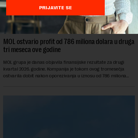
PRIJAVITE SE
MOL ostvario profit od 786 miliona dolara u druga
tri meseca ove godine
MOL grupa je danas objavila finansijske rezultate za drugi
kvartal 2026. godine. Kompanija je tokom ovog tromesečja
ostvarila dobit nakon oporezivanja u iznosu od 786 miliona
američkih dolara. Rezultatima su...