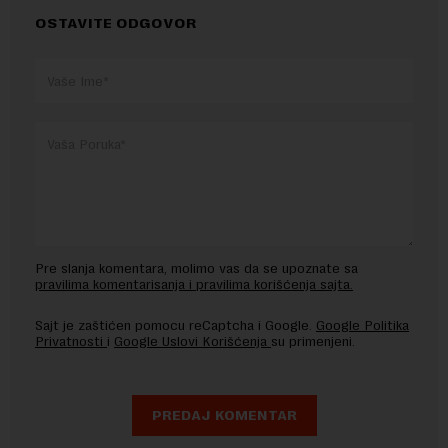
OSTAVITE ODGOVOR
Pre slanja komentara, molimo vas da se upoznate sa
pravilima komentarisanja i pravilima korišćenja sajta.
Sajt je zaštićen pomocu reCaptcha i Google.
Google Politika
Privatnosti
i
Google Uslovi Korišćenja
su primenjeni.