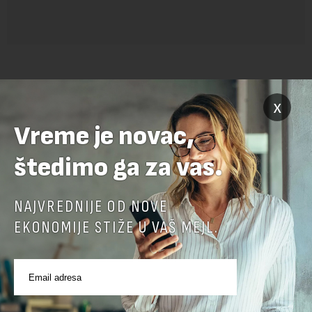
x
Vreme je novac,
štedimo ga za vas.
POVEZANI SADRŽAJI
NAJVREDNIJE OD NOVE
EKONOMIJE STIŽE U VAŠ MEJL.