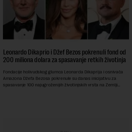
Leonardo Dikaprio i Džef Bezos pokrenuli fond od
200 miliona dolara za spasavanje retkih životinja
Fondacije holivudskog glumca Leonarda Dikaprija i osnivača
Amazona Džefa Bezosa pokrenule su danas inicijativu za
spasavanje 100 najugroženijih životinjskih vrsta na Zemlji
vrednu 200 miliona dolara.Fond...