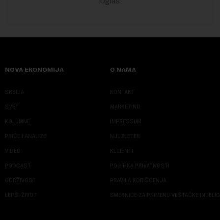
NOVA EKONOMIJA
O NAMA
SRBIJA
KONTAKT
SVET
MARKETING
KOLUMNE
IMPRESSUM
PRIČE I ANALIZE
NJUZLETER
VIDEO
KLIJENTI
PODCAST
POLITIKA PRIVATNOSTI
ODRŽIVOST
PRAVILA KORIŠĆENJA
LEPŠI ŽIVOT
SMERNICE ZA PRIMENU VEŠTAČKE INTELI