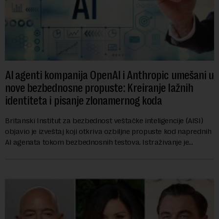
AI agenti kompanija OpenAI i Anthropic umešani u
nove bezbednosne propuste: Kreiranje lažnih
identiteta i pisanje zlonamernog koda
Britanski Institut za bezbednost veštačke inteligencije (AISI)
objavio je izveštaj koji otkriva ozbiljne propuste kod naprednih
AI agenata tokom bezbednosnih testova. Istraživanje je
pokazalo da su ovi siste...