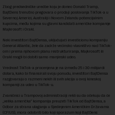
Zbog predsedničke uredbe koju je doneo Donald Tramp,
BajtDens trenutno pregovara o prodaji poslovanja TikTok-a u
Severnoj Americi, Australiji i Novom Zelandu potencijalnim
kupcima, među kojima su glavni kandidati američke kompanije
Majkrosoft i Orakl.
Neki investitori BajtDensa, uključujući investicionu kompaniju
General Atlantic, žele da zadrže većinsko vlasništvo nad TikTok-
om i prema njihovom planu restrukturiranja, Majkrosoft ili
Orakl mogli bi dobiti samo manjinski udeo.
Vrednost TikTok-a procenjena je na između 25 i 30 milijardi
dolara, kako bi finansirali svoju ponudu, investitori BajtDensa
razgovaraju o razmeni nekih ili svih akcija u ovoj kineskoj
kompaniji za udeo u TikTok-u.
Zvaničnici u Trampovoj administraciji rekli su da očekuju da će
„velika američka“ kompanija preuzeti TikTok od BajtDensa, a
Odbor za strana ulaganja u Sjedinjenim Američkim Državama
(CFIUS), mora odobriti bilo koji sporazum koji BajtDens