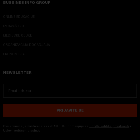
BUSSINES INFO GROUP
ONLINE EDUKACIJE
IZDAVAŠTVO
MEDIJSKE OBUKE
ORGANIZACIJA DOGADJAJA
EKONOM I JA
NEWSLETTER
PRIJAVITE SE
Ova stranica je zaštićena sa reCAPTCHA i primenjuju se
Google Politika privatnosti
i
Uslovi korišćenja usluge