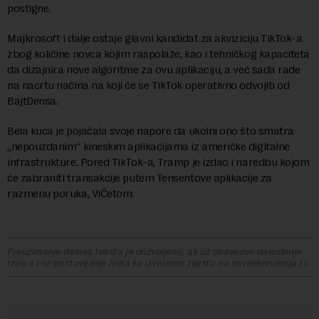
postigne.
Majkrosoft i dalje ostaje glavni kandidat za akviziciju TikTok-a
zbog količine novca kojim raspolaže, kao i tehničkog kapaciteta
da dizajnira nove algoritme za ovu aplikaciju, a već sada rade
na nacrtu načina na koji će se TikTok operativno odvojiti od
BajtDensa.
Bela kuća je pojačala svoje napore da ukolni ono što smatra
„nepouzdanim“ kineskim aplikacijama iz američke digitalne
infrastrukture. Pored TikTok-a, Tramp je izdao i naredbu kojom
će zabraniti transakcije putem Tensentove aplikacije za
razmenu poruka, ViČetom.
Preuzimanje delova teksta je dozvoljeno, ali uz obavezno navođenje
izvora i uz postavljanje linka ka izvornom tekstu na novaekonomija.rs