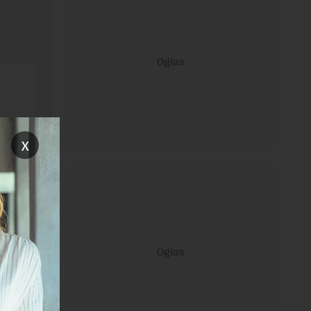
x
ravilima
 Uslovi