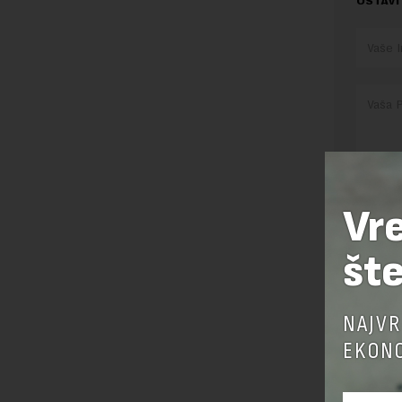
OSTAVI
Vr
Pre sla
korišćen
šte
Sajt je
Korišće
NAJVR
EKONO