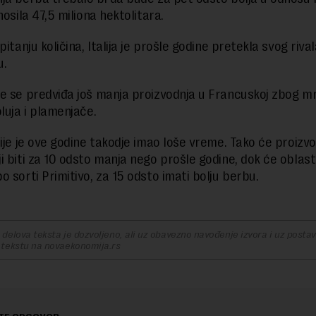
nosila 47,5 miliona hektolitara.
pitanju količina, Italija je prošle godine pretekla svog riva
u.
e se predviđa još manja proizvodnja u Francuskoj zbog m
luja i plamenjače.
lije je ove godine takodje imao loše vreme. Tako će proizvo
i biti za 10 odsto manja nego prošle godine, dok će oblasti
o sorti Primitivo, za 15 odsto imati bolju berbu.
delova teksta je dozvoljeno, ali uz obavezno navođenje izvora i uz postavl
 tekstu na novaekonomija.rs