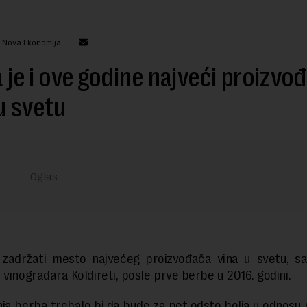
: Nova Ekonomija
ja je i ove godine najveći proizvo
u svetu
e zadržati mesto najvećeg proizvođača vina u svetu, sa
 vinogradara Koldireti, posle prve berbe u 2016. godini.
ja berba trebalo bi da bude za pet odsto bolja u odnosu 