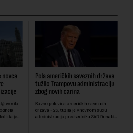
e novca
Pola američkih saveznih država
ve
tužilo Trampovu administraciju
zacije
zbog novih carina
dgovorila
Ravno polovina američkih saveznih
podnela
država - 25, tužila je Vhovnom sudu
eći da je
administraciju predsednika SAD Donalda
 bankovnih
Trampa zbog najnovijih carina koje je
oneta
uveo u julu na uvoznu robu iz 59 zemalja