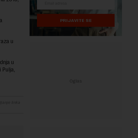
la
PRIJAVITE SE
raza u
dnja u
 Pulja,
janje linka