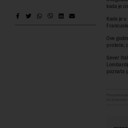
kada je iz
Kada je u 
Francusk
Ove godin
proleće, o
Sever Ita
Lombardij
poznata p
Preuzimanje 
ka izvornom