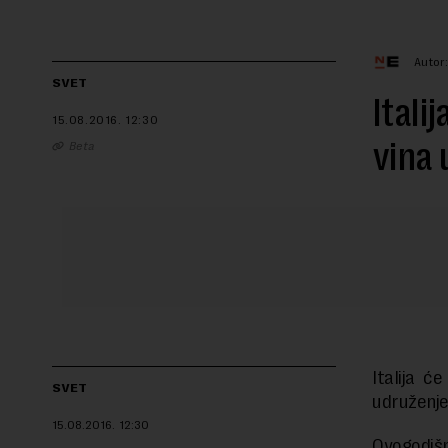
Autor
SVET
Itali
15.08.2016.
12:30
vina 
Beta
Italija ć
SVET
udruženje
15.08.2016.
12:30
Ovogodišn