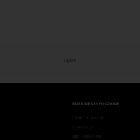
isključivo nakon d...
h vrsta na Zemlji vrednu 200
ara.Fond...
BUSSINES INFO GROUP
ONLINE EDUKACIJE
IZDAVAŠTVO
MEDIJSKE OBUKE