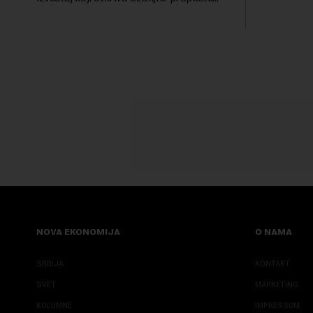
životinjski
kod naprednih AI agenata tokom
miliona dol
bezbednosnih testova. Istraživanje je
pokazalo da su ovi siste...
NOVA EKONOMIJA
O NAMA
SRBIJA
KONTAKT
SVET
MARKETING
KOLUMNE
IMPRESSUM