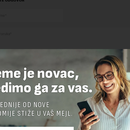
TE ODGOVOR
eme je novac,
nja komentara, molimo vas da se upoznate sa
pravilima komentarisanja i p
ja sajta.
dimo ga za vas.
 zaštićen pomocu reCaptcha i Google.
Google Politika Privatnosti
i
Google
nja
su primenjeni.
EDNIJE OD NOVE
MIJE STIŽE U VAŠ MEJL.