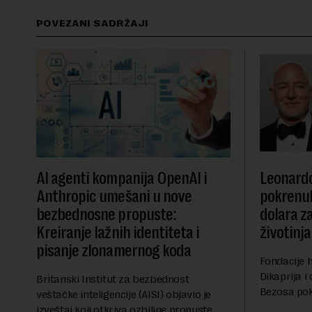
POVEZANI SADRŽAJI
AI agenti kompanija OpenAI i
Leonardo
Anthropic umešani u nove
pokrenul
bezbednosne propuste:
dolara z
Kreiranje lažnih identiteta i
životinja
pisanje zlonamernog koda
Fondacije 
Dikaprija 
Britanski Institut za bezbednost
Bezosa pokr
veštačke inteligencije (AISI) objavio je
spasavanje
izveštaj koji otkriva ozbiljne propuste