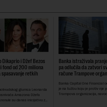
 Dikaprio i Džef Bezos
Banka istraživala pranj
i fond od 200 miliona
pa odlučila da zatvori s
a spasavanje retkih
račune Trampove organi
Banka Capital One Financial o
je na tužbu koju je protiv nje 
holivudskog glumca Leonarda
Trampova organizacija, navod
i osnivača Amazona Džefa
odluka o zatvaranju njihovih
enule su danas inicijativu za
računa pre nekoliko godina d
 100 najugroženijih