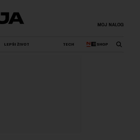
MOJ NALOG
SHOP
LEPŠI ŽIVOT
TECH