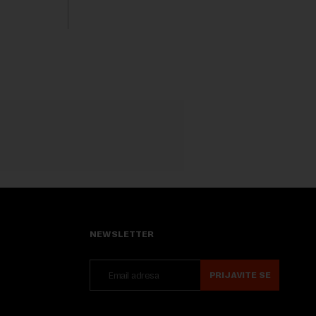
sveta, uključujući ...
NEWSLETTER
PRIJAVITE SE