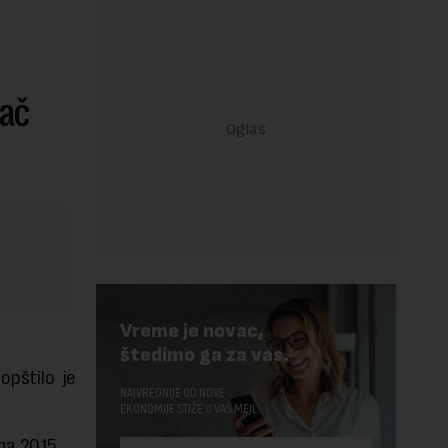
đač
Vreme je novac,
štedimo ga za vas.
opštilo je
NAJVREDNIJE OD NOVE
EKONOMIJE STIŽE U VAŠ MEJL.
na 2015,