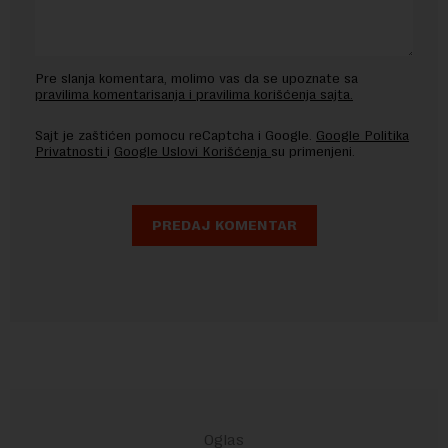
Pre slanja komentara, molimo vas da se upoznate sa
pravilima komentarisanja i pravilima korišćenja sajta.
Sajt je zaštićen pomocu reCaptcha i Google.
Google Politika
Privatnosti
i
Google Uslovi Korišćenja
su primenjeni.