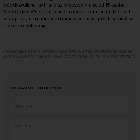
biće dozvoljene i sahrane uz prisustvo manje od 15 osoba.
Kretanje između regija za sada ostaje zabranjeno, a ljudi koji
moraju da putuju moraće da imaju odgovarajući dokument sa
razlozima putovanja.
Preuzimanje delova teksta je dozvoljeno, ali uz obavezno navođenje
izvora i uz postavljanje linka ka izvornom tekstu na novaekonomija.rs
OSTAVITE ODGOVOR