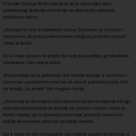
Premijer Đuzepe Konte izjavio je da je napravljen plan
postepenog ukidanja restrikcija na aktivnosti, uvedenih
početkom marta.
„Očekujemo vrlo kompleksan izazov. Živećemo sa virusom i
moraćemo da preduzmemo svaku moguću predostrožnost“,
rekao je Konte.
Od 4. maja ponovo će početi da rade proizvođači, građevinska
preduzeća i deo veleprodaje.
Maloprodaja će se pokrenuti dve nedelje kasnije, a restorani i
barovi će u potpunosti moći da se otvore početkom juna, dok
će usluga „za poneti“ biti moguća ranije.
„Otvaranje je dozvoljeno pod uslovom da sve kompanije strogo
poštuju bezbednosne protokole na radnom mestu“, rekao je
Konte i dodao da će ponovno otvaranje postaviti osnovu za
dublje ekonomske reforme narednih meseci.
Od 4. maja će biti omogućene i porodične posete parkovima, a