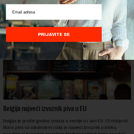
toplotni talasi i ratovi u Ukrajini i na Bliskom istoku povećavaju
troškove, piše britanski list Gardijan.Indeks cena
prehrambenih proiz...
PRIJAVITE SE
Belgija najveći izvoznik piva u EU
Belgija je prošle godine izvezla u zemlje u i van EU 1,5 milijardi
litara piva sa alkoholom i bila je najveći izvoznik u bloku,
saopštio je Eurostat povodom Međunarodnog dana piva koji