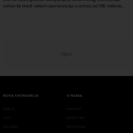
ostvarila dobit nakon oporezivanja u iznosu od 786 miliona
američkih dolara. Rezultatima su...
NOVA EKONOMIJA
O NAMA
SRBIJA
KONTAKT
SVET
MARKETING
KOLUMNE
IMPRESSUM