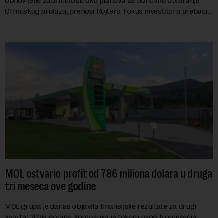
obnovljene zabrinutosti oko planova za ponovno otvaranje
Ormuskog prolaza, prenosi Rojters. Fokus investitora prebacio
se na predloge Irana i Omana koji b...
MOL ostvario profit od 786 miliona dolara u druga
tri meseca ove godine
MOL grupa je danas objavila finansijske rezultate za drugi
kvartal 2026. godine. Kompanija je tokom ovog tromesečja