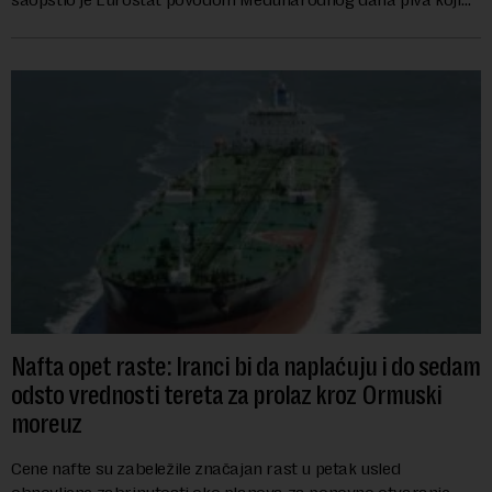
se obeležava danas. ...
Nafta opet raste: Iranci bi da naplaćuju i do sedam
odsto vrednosti tereta za prolaz kroz Ormuski
moreuz
Cene nafte su zabeležile značajan rast u petak usled