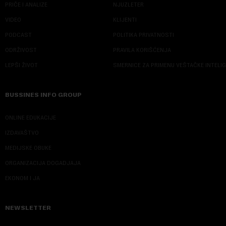
PRIČE I ANALIZE
NJUZLETER
VIDEO
KLIJENTI
PODCAST
POLITIKA PRIVATNOSTI
ODRŽIVOST
PRAVILA KORIŠĆENJA
LEPŠI ŽIVOT
SMERNICE ZA PRIMENU VEŠTAČKE INTELI
BUSSINES INFO GROUP
ONLINE EDUKACIJE
IZDAVAŠTVO
MEDIJSKE OBUKE
ORGANIZACIJA DOGADJAJA
EKONOM I JA
NEWSLETTER