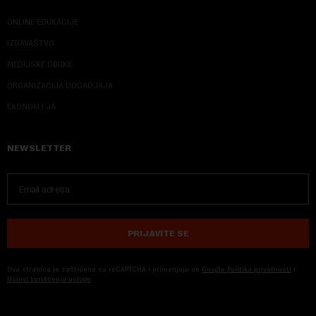
ONLINE EDUKACIJE
IZDAVAŠTVO
MEDIJSKE OBUKE
ORGANIZACIJA DOGADJAJA
EKONOM I JA
NEWSLETTER
PRIJAVITE SE
Ova stranica je zaštićena sa reCAPTCHA i primenjuju se
Google Politika privatnosti
i
Uslovi korišćenja usluge