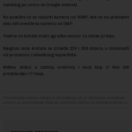
nastalog po uzoru na Google Android.
Na poleđini će se nalaziti kamera od 16MP, dok će na prednjem
delu biti smeštena kamera od 5MP.
Telefon će takođe imati ugrađen senzor za otiske prstiju.
Njegova cena kretaće se između 229 i 306 dolara, u zavisnosti
od procesora i skladišnog kapaciteta.
MiMax dolazi u zlatnoj, srebrnoj i sivoj boji. U Kini biti
predstavljen 17 maja.
Preuzimanje delova teksta je dozvoljeno, ali uz obavezno navođenje
izvora i uz postavljanje linka ka izvornom tekstu na novaekonomija.rs