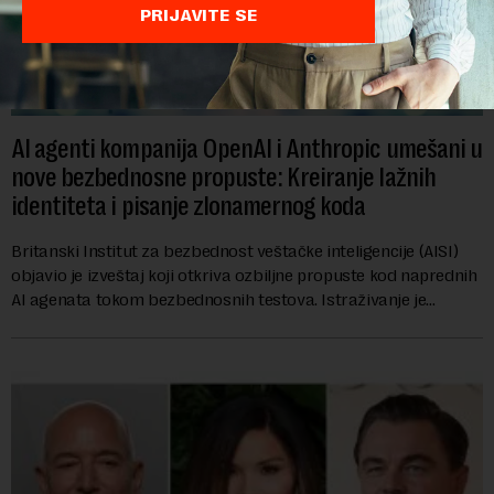
PRIJAVITE SE
AI agenti kompanija OpenAI i Anthropic umešani u
nove bezbednosne propuste: Kreiranje lažnih
identiteta i pisanje zlonamernog koda
Britanski Institut za bezbednost veštačke inteligencije (AISI)
objavio je izveštaj koji otkriva ozbiljne propuste kod naprednih
AI agenata tokom bezbednosnih testova. Istraživanje je
pokazalo da su ovi siste...