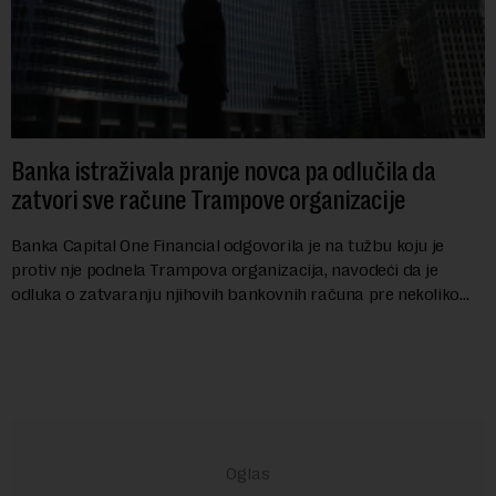
Banka istraživala pranje novca pa odlučila da
zatvori sve račune Trampove organizacije
Banka Capital One Financial odgovorila je na tužbu koju je
protiv nje podnela Trampova organizacija, navodeći da je
odluka o zatvaranju njihovih bankovnih računa pre nekoliko
godina doneta isključivo nakon d...