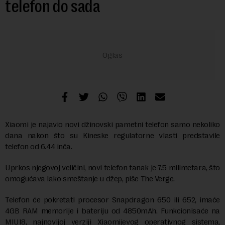
telefon do sada
Xiaomi je najavio novi džinovski pametni telefon samo nekoliko
dana nakon što su Kineske regulatorne vlasti predstavile
telefon od 6.44 inča.
Uprkos njegovoj veličini, novi telefon tanak je 7.5 milimetara, što
omogućava lako smeštanje u džep, piše The Verge.
Telefon će pokretati procesor Snapdragon 650 ili 652, imaće
4GB RAM memorije i bateriju od 4850mAh. Funkcionisaće na
MIUI8, najnovijoj verziji Xiaomijevog operativnog sistema,