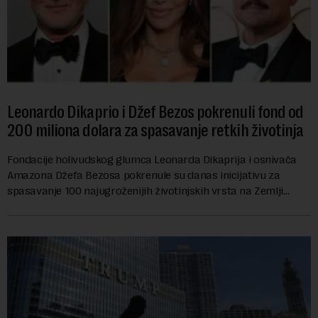
Leonardo Dikaprio i Džef Bezos pokrenuli fond od
200 miliona dolara za spasavanje retkih životinja
Fondacije holivudskog glumca Leonarda Dikaprija i osnivača
Amazona Džefa Bezosa pokrenule su danas inicijativu za
spasavanje 100 najugroženijih životinjskih vrsta na Zemlji
vrednu 200 miliona dolara.Fond...