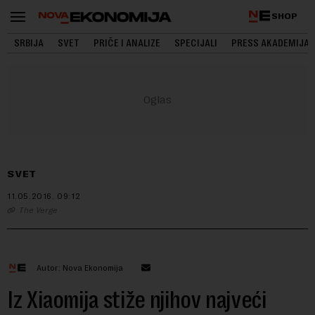
SHOP
SRBIJA
SVET
PRIČE I ANALIZE
SPECIJALI
PRESS AKADEMIJA
SVET
11.05.2016.
09:12
The Verge
Autor: Nova Ekonomija
Iz Xiaomija stiže njihov najveći