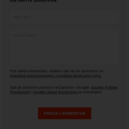
OSTAVITE ODGOVOR
Pre slanja komentara, molimo vas da se upoznate sa
pravilima komentarisanja i pravilima korišćenja sajta.
Sajt je zaštićen pomocu reCaptcha i Google.
Google Politika
Privatnosti
i
Google Uslovi Korišćenja
su primenjeni.