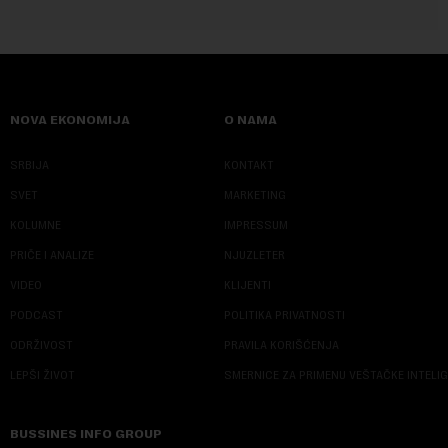
NOVA EKONOMIJA
O NAMA
SRBIJA
KONTAKT
SVET
MARKETING
KOLUMNE
IMPRESSUM
PRIČE I ANALIZE
NJUZLETER
VIDEO
KLIJENTI
PODCAST
POLITIKA PRIVATNOSTI
ODRŽIVOST
PRAVILA KORIŠĆENJA
LEPŠI ŽIVOT
SMERNICE ZA PRIMENU VEŠTAČKE INTELI
BUSSINES INFO GROUP