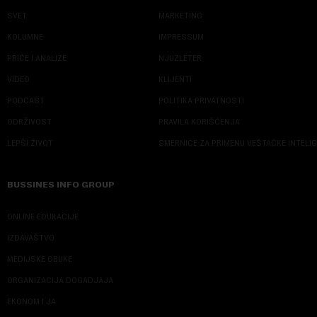
SVET
MARKETING
KOLUMNE
IMPRESSUM
PRIČE I ANALIZE
NJUZLETER
VIDEO
KLIJENTI
PODCAST
POLITIKA PRIVATNOSTI
ODRŽIVOST
PRAVILA KORIŠĆENJA
LEPŠI ŽIVOT
SMERNICE ZA PRIMENU VEŠTAČKE INTELI
BUSSINES INFO GROUP
ONLINE EDUKACIJE
IZDAVAŠTVO
MEDIJSKE OBUKE
ORGANIZACIJA DOGADJAJA
EKONOM I JA