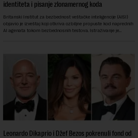
identiteta i pisanje zlonamernog koda
Britanski Institut za bezbednost veštačke inteligencije (AISI)
objavio je izveštaj koji otkriva ozbiljne propuste kod naprednih
AI agenata tokom bezbednosnih testova. Istraživanje je
pokazalo da su ovi siste...
Leonardo Dikaprio i Džef Bezos pokrenuli fond od