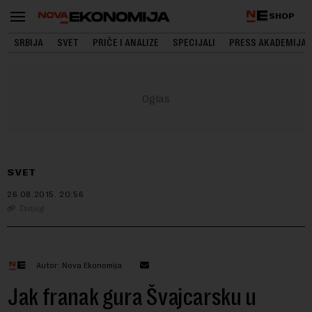
SHOP
SRBIJA
SVET
PRIČE I ANALIZE
SPECIJALI
PRESS AKADEMIJA
SVET
26.08.2015.
20:56
Tanjug
Autor: Nova Ekonomija
Jak franak gura Švajcarsku u