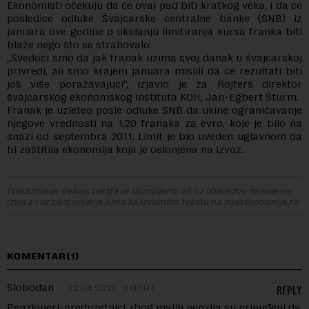
Ekonomisti očekuju da će ovaj pad biti kratkog veka, i da će
posledice odluke Švajcarske centralne banke (SNB) iz
januara ove godine o ukidanju limitiranja kursa franka biti
blaže nego što se strahovalo.
„Svedoci smo da jak franak uzima svoj danak u švajcarskoj
privredi, ali smo krajem januara mislili da će rezultati biti
još više poražavajući“, izjavio je za Rojters direktor
švajcarskog ekonomskog instituta KOH, Jan-Egbert Šturm.
Franak je uzleteo posle odluke SNB da ukine ograničavanje
njegove vrednosti na 1,20 franaka za evro, koje je bilo na
snazi od septembra 2011. Limit je bio uveden uglavnom da
bi zaštitila ekonomija koja je oslonjena na izvoz.
Preuzimanje delova teksta je dozvoljeno, ali uz obavezno navođenje
izvora i uz postavljanje linka ka izvornom tekstu na novaekonomija.rs
KOMENTAR(1)
Slobodan
22.04.2020. u 07:07
REPLY
Penzioneri-preduzetnici zbog malih penzija su prinuđeni da