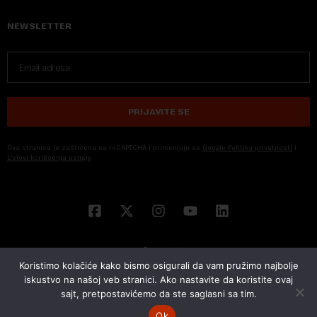
NEWSLETTER
PRIJAVITE SE
Ova stranica je zaštićena sa reCAPTCHA i primenjuju se
Google Politika privatnosti
i
Uslovi korišćenja usluge
Koristimo kolačiće kako bismo osigurali da vam pružimo najbolje
iskustvo na našoj veb stranici. Ako nastavite da koristite ovaj
sajt, pretpostavićemo da ste saglasni sa tim.
© 2026 NOVA EKONOMIJA | SVA PRAVA ZADŽANA | DEVELOPED BY
CUBES
Ok