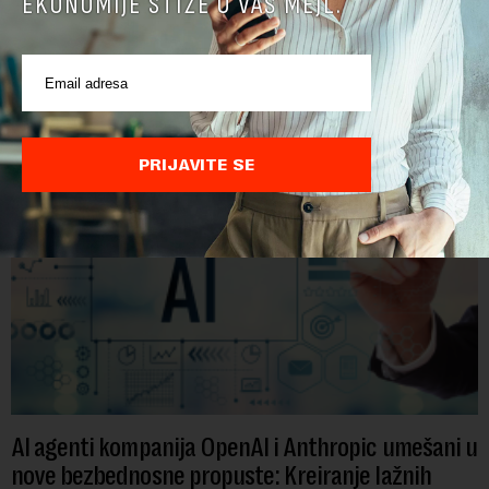
EKONOMIJE STIŽE U VAŠ MEJL.
Krovna kompanija Google-a, Alphabet, najavila je veliku
rekonstrukciju svog odeljenja za veštačku inteligenciju, piše
Rojters. Ove promene dolaze u ključnom trenutku, dok se
kompanija suočava sa sve većim pr...
PRIJAVITE SE
AI agenti kompanija OpenAI i Anthropic umešani u
nove bezbednosne propuste: Kreiranje lažnih