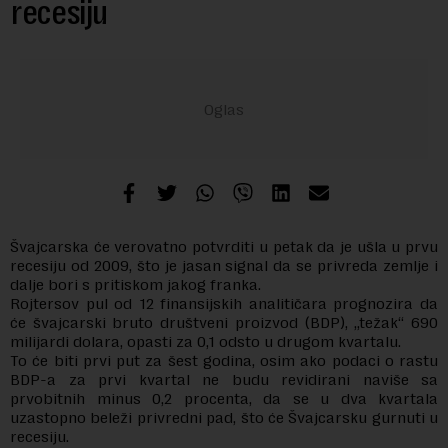
recesiju
Švajcarska će verovatno potvrditi u petak da je ušla u prvu
recesiju od 2009, što je jasan signal da se privreda zemlje i
dalje bori s pritiskom jakog franka.
Rojtersov pul od 12 finansijskih analitičara prognozira da
će švajcarski bruto društveni proizvod (BDP), „težak“ 690
milijardi dolara, opasti za 0,1 odsto u drugom kvartalu.
To će biti prvi put za šest godina, osim ako podaci o rastu
BDP-a za prvi kvartal ne budu revidirani naviše sa
prvobitnih minus 0,2 procenta, da se u dva kvartala
uzastopno beleži privredni pad, što će Švajcarsku gurnuti u
recesiju.