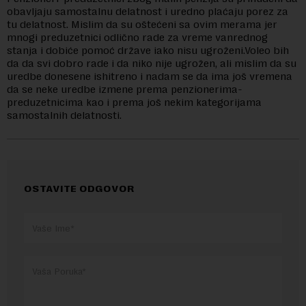
obavljaju samostalnu delatnost i uredno plaćaju porez za
tu delatnost. Mislim da su oštećeni sa ovim merama jer
mnogi preduzetnici odlično rade za vreme vanrednog
stanja i dobiće pomoć države iako nisu ugroženi.Voleo bih
da da svi dobro rade i da niko nije ugrožen, ali mislim da su
uredbe donesene ishitreno i nadam se da ima još vremena
da se neke uredbe izmene prema penzionerima-
preduzetnicima kao i prema još nekim kategorijama
samostalnih delatnosti.
OSTAVITE ODGOVOR