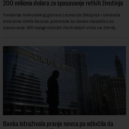
200 miliona dolara za spasavanje retkih životinja
Fondacije holivudskog glumca Leonarda Dikaprija i osnivača
Amazona Džefa Bezosa pokrenule su danas inicijativu za
spasavanje 100 najugroženijih životinjskih vrsta na Zemlji
vrednu 200 miliona dolara.Fond...
Banka istraživala pranje novca pa odlučila da