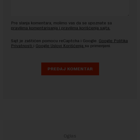
Pre slanja komentara, molimo vas da se upoznate sa
pravilima komentarisanja i pravilima korišćenja sajta.
Sajt je zaštićen pomocu reCaptcha i Google.
Google Politika
Privatnosti
i
Google Uslovi Korišćenja
su primenjeni.