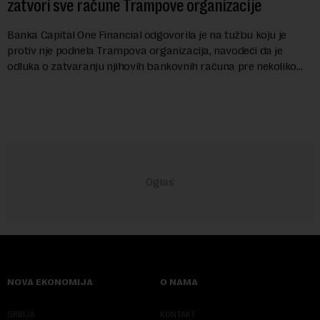
zatvori sve račune Trampove organizacije
Banka Capital One Financial odgovorila je na tužbu koju je
protiv nje podnela Trampova organizacija, navodeći da je
odluka o zatvaranju njihovih bankovnih računa pre nekoliko
godina doneta isključivo nakon d...
NOVA EKONOMIJA
O NAMA
SRBIJA
KONTAKT