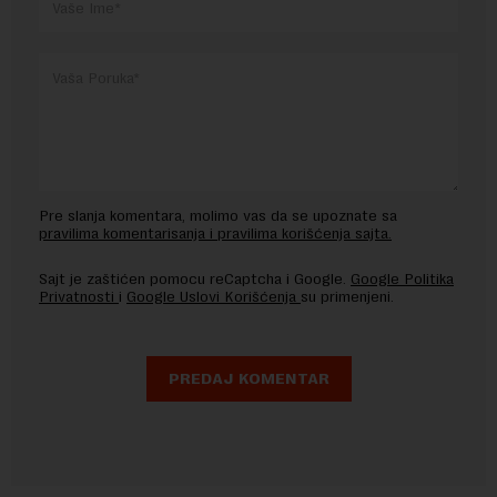
Pre slanja komentara, molimo vas da se upoznate sa
pravilima komentarisanja i pravilima korišćenja sajta.
Sajt je zaštićen pomocu reCaptcha i Google.
Google Politika
Privatnosti
i
Google Uslovi Korišćenja
su primenjeni.