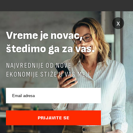
x
Vreme je novac,
štedimo ga za vas.
POVEZANI SADRŽAJI
NAJVREDNIJE OD NOVE
EKONOMIJE STIŽE U VAŠ MEJL.
PRIJAVITE SE