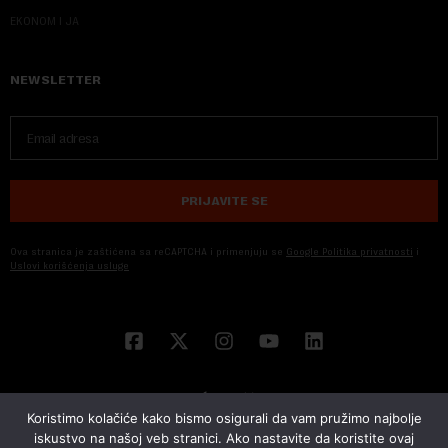
EKONOM I JA
NEWSLETTER
PRIJAVITE SE
Ova stranica je zaštićena sa reCAPTCHA i primenjuju se
Google Politika privatnosti
i
Uslovi korišćenja usluge
Koristimo kolačiće kako bismo osigurali da vam pružimo najbolje
iskustvo na našoj veb stranici. Ako nastavite da koristite ovaj