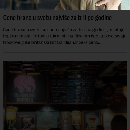
Cene hrane u svetu najviše za tri i po godine
Cene hrane u svetu su sada najviše za tri i po godine, jer letnji
toplotni talasi i ratovi u Ukrajini i na Bliskom istoku povećavaju
troškove, piše britanski list Gardijan.Indeks cena
prehrambenih proiz...