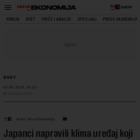
SHOP
SRBIJA
SVET
PRIČE I ANALIZE
SPECIJALI
PRESS AKADEMIJA
SVET
01.08.2019.
16:20
Extreme Tech
Autor: Nova Ekonomija
Japanci napravili klima uređaj koji