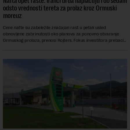
Nafta opet raste: Iranci bi da naplaćuju i do sedam
odsto vrednosti tereta za prolaz kroz Ormuski
moreuz
Cene nafte su zabeležile značajan rast u petak usled
obnovljene zabrinutosti oko planova za ponovno otvaranje
Ormuskog prolaza, prenosi Rojters. Fokus investitora prebacio
se na predloge Irana i Omana koji b...