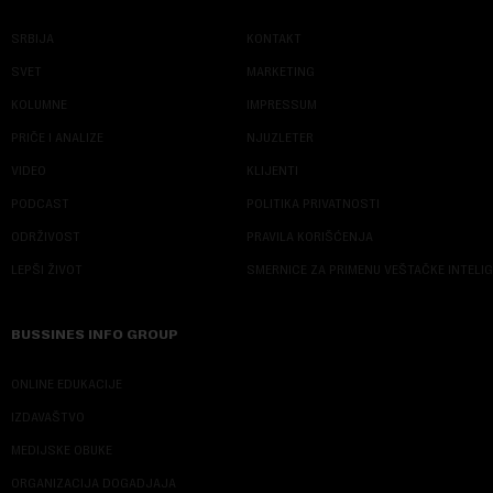
SRBIJA
KONTAKT
SVET
MARKETING
KOLUMNE
IMPRESSUM
PRIČE I ANALIZE
NJUZLETER
VIDEO
KLIJENTI
PODCAST
POLITIKA PRIVATNOSTI
ODRŽIVOST
PRAVILA KORIŠĆENJA
LEPŠI ŽIVOT
SMERNICE ZA PRIMENU VEŠTAČKE INTELI
BUSSINES INFO GROUP
ONLINE EDUKACIJE
IZDAVAŠTVO
MEDIJSKE OBUKE
ORGANIZACIJA DOGADJAJA