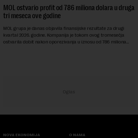
MOL ostvario profit od 786 miliona dolara u druga
tri meseca ove godine
MOL grupa je danas objavila finansijske rezultate za drugi
kvartal 2026. godine. Kompanija je tokom ovog tromesečja
ostvarila dobit nakon oporezivanja u iznosu od 786 miliona
američkih dolara. Rezultatima su...
NOVA EKONOMIJA
O NAMA