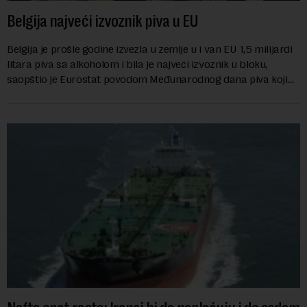
Belgija najveći izvoznik piva u EU
Belgija je prošle godine izvezla u zemlje u i van EU 1,5 milijardi
litara piva sa alkoholom i bila je najveći izvoznik u bloku,
saopštio je Eurostat povodom Međunarodnog dana piva koji
se obeležava danas. ...