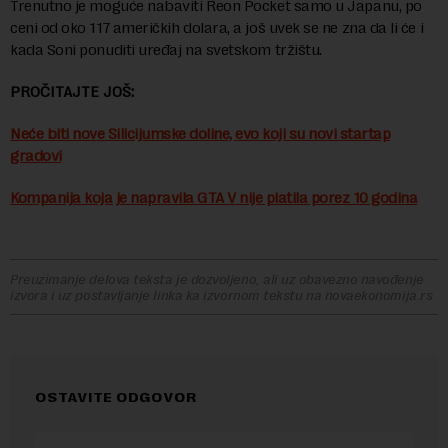
Trenutno je moguće nabaviti Reon Pocket samo u Japanu, po
ceni od oko 117 američkih dolara, a još uvek se ne zna da li će i
kada Soni ponuditi uređaj na svetskom tržištu.
PROČITAJTE JOŠ:
Neće biti nove Silicijumske doline, evo koji su novi startap
gradovi
Kompanija koja je napravila GTA V nije platila porez 10 godina
Preuzimanje delova teksta je dozvoljeno, ali uz obavezno navođenje
izvora i uz postavljanje linka ka izvornom tekstu na novaekonomija.rs
OSTAVITE ODGOVOR