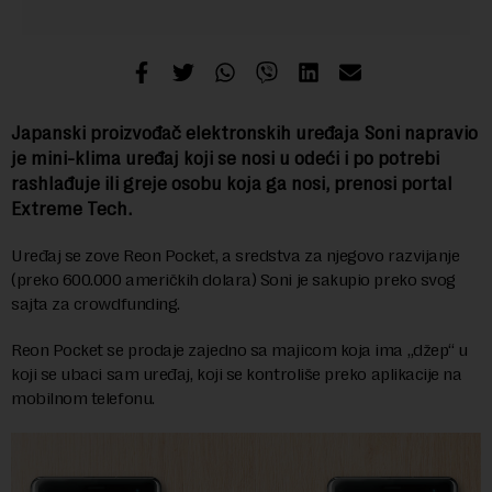
Japanski proizvođač elektronskih uređaja Soni napravio
je mini-klima uređaj koji se nosi u odeći i po potrebi
rashlađuje ili greje osobu koja ga nosi, prenosi portal
Extreme Tech.
Uređaj se zove Reon Pocket, a sredstva za njegovo razvijanje
(preko 600.000 američkih dolara) Soni je sakupio preko svog
sajta za crowdfunding.
Reon Pocket se prodaje zajedno sa majicom koja ima „džep“ u
koji se ubaci sam uređaj, koji se kontroliše preko aplikacije na
mobilnom telefonu.