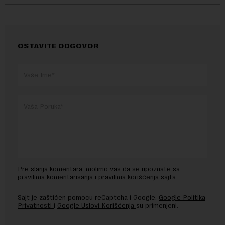
OSTAVITE ODGOVOR
Pre slanja komentara, molimo vas da se upoznate sa
pravilima komentarisanja i pravilima korišćenja sajta.
Sajt je zaštićen pomocu reCaptcha i Google.
Google Politika
Privatnosti
i
Google Uslovi Korišćenja
su primenjeni.