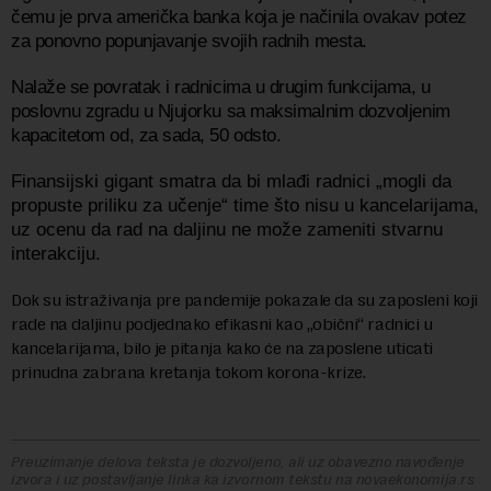
čemu je prva američka banka koja je načinila ovakav potez
za ponovno popunjavanje svojih radnih mesta.
Nalaže se povratak i radnicima u drugim funkcijama, u
poslovnu zgradu u Njujorku sa maksimalnim dozvoljenim
kapacitetom od, za sada, 50 odsto.
Finansijski gigant smatra da bi mlađi radnici „mogli da
propuste priliku za učenje“ time što nisu u kancelarijama,
uz ocenu da rad na daljinu ne može zameniti stvarnu
interakciju.
Dok su istraživanja pre pandemije pokazale da su zaposleni koji
rade na daljinu podjednako efikasni kao „obični“ radnici u
kancelarijama, bilo je pitanja kako će na zaposlene uticati
prinudna zabrana kretanja tokom korona-krize.
Preuzimanje delova teksta je dozvoljeno, ali uz obavezno navođenje
izvora i uz postavljanje linka ka izvornom tekstu na novaekonomija.rs