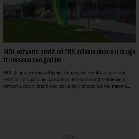
MOL ostvario profit od 786 miliona dolara u druga
tri meseca ove godine
MOL grupa je danas objavila finansijske rezultate za drugi
kvartal 2026. godine. Kompanija je tokom ovog tromesečja
ostvarila dobit nakon oporezivanja u iznosu od 786 miliona
američkih dolara. Rezultatima su...