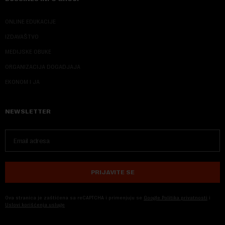
ONLINE EDUKACIJE
IZDAVAŠTVO
MEDIJSKE OBUKE
ORGANIZACIJA DOGADJAJA
EKONOM I JA
NEWSLETTER
PRIJAVITE SE
Ova stranica je zaštićena sa reCAPTCHA i primenjuju se
Google Politika privatnosti
i
Uslovi korišćenja usluge