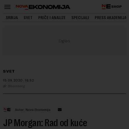
SHOP
SRBIJA
SVET
PRIČE I ANALIZE
SPECIJALI
PRESS AKADEMIJA
SVET
15.09.2020.
16:52
Bloomberg
Autor: Nova Ekonomija
JP Morgan: Rad od kuće