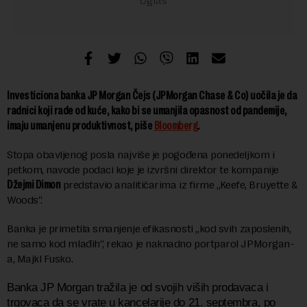
Investiciona banka JP Morgan Čejs (JPMorgan Chase & Co) uočila je da
radnici koji rade od kuće, kako bi se umanjila opasnost od pandemije,
imaju umanjenu produktivnost, piše
Bloomberg
.
Stopa obavljenog posla najviše je pogođena ponedeljkom i
petkom, navode podaci koje je izvršni direktor te kompanije
Džejmi Dimon
predstavio analitičarima iz firme „Keefe, Bruyette &
Woods“.
Banka je primetila smanjenje efikasnosti „kod svih zaposlenih,
ne samo kod mlađih“, rekao je naknadno portparol JPMorgan-
a, Majkl Fusko.
Banka JP Morgan tražila je od svojih viših prodavaca i
trgovaca da se vrate u kancelarije do 21. septembra, po