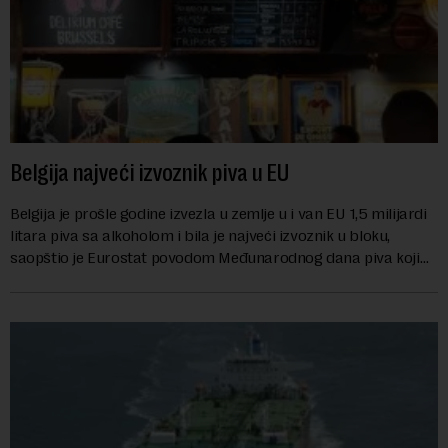
Belgija najveći izvoznik piva u EU
Belgija je prošle godine izvezla u zemlje u i van EU 1,5 milijardi
litara piva sa alkoholom i bila je najveći izvoznik u bloku,
saopštio je Eurostat povodom Međunarodnog dana piva koji
se obeležava danas. ...