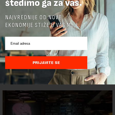
štedimo ga za vas.
NAJVREDNIJE OD NOVE
EKONOMIJE STIŽE U VAŠ MEJL.
Cene hrane u svetu najviše za tri i po godine
Cene hrane u svetu su sada najviše za tri i po godine, jer letnji
PRIJAVITE SE
toplotni talasi i ratovi u Ukrajini i na Bliskom istoku povećavaju
troškove, piše britanski list Gardijan.Indeks cena
prehrambenih proiz...