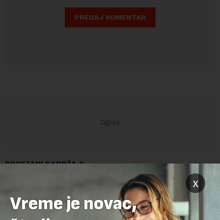
POVEZANI SADRŽAJI
x
Vreme je novac,