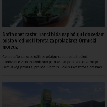
Nafta opet raste: Iranci bi da naplaćuju i do sedam
odsto vrednosti tereta za prolaz kroz Ormuski
moreuz
Cene nafte su zabeležile značajan rast u petak usled
obnovljene zabrinutosti oko planova za ponovno otvaranje
Ormuskog prolaza, prenosi Rojters. Fokus investitora prebacio
se na predloge Irana i Omana koji b...