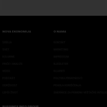
NOVA EKONOMIJA
O NAMA
SRBIJA
KONTAKT
SVET
MARKETING
KOLUMNE
IMPRESSUM
PRIČE I ANALIZE
NJUZLETER
VIDEO
KLIJENTI
PODCAST
POLITIKA PRIVATNOSTI
ODRŽIVOST
PRAVILA KORIŠĆENJA
LEPŠI ŽIVOT
SMERNICE ZA PRIMENU VEŠTAČKE INTELI
BUSSINES INFO GROUP