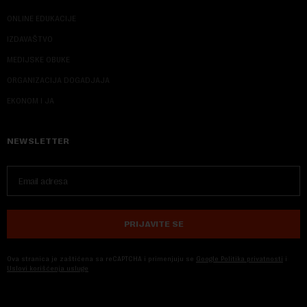
ONLINE EDUKACIJE
IZDAVAŠTVO
MEDIJSKE OBUKE
ORGANIZACIJA DOGADJAJA
EKONOM I JA
NEWSLETTER
PRIJAVITE SE
Ova stranica je zaštićena sa reCAPTCHA i primenjuju se
Google Politika privatnosti
i
Uslovi korišćenja usluge