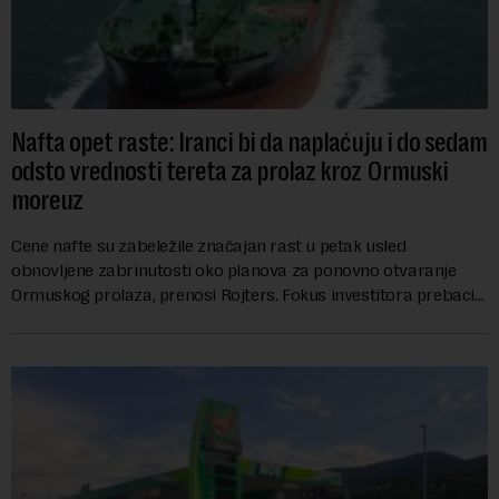
Nafta opet raste: Iranci bi da naplaćuju i do sedam
odsto vrednosti tereta za prolaz kroz Ormuski
moreuz
Cene nafte su zabeležile značajan rast u petak usled
obnovljene zabrinutosti oko planova za ponovno otvaranje
Ormuskog prolaza, prenosi Rojters. Fokus investitora prebacio
se na predloge Irana i Omana koji b...