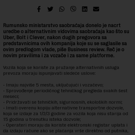
Rumunsko ministarstvo saobraćaja donelo je nacrt
uredbe o alternativnim vidovima saobraćaja kao što su
Uber, Bolt i Clever, nakon dugih pregovora sa
predstavnicima ovih kompanija koje su se saglasile sa
ovim predlogom vlade, piše Business review. Reč je o
novim pravilima i za vozače i za same platforme.
Vozila koja se koriste za pružanje alternativnih usluga
prevoza moraju ispunjavati sledeće uslove:
• Imaju najviše 5 mesta, uključujući i vozačevo;
• Sprovođenje periodičnog tehničkog pregleda svakih šest
meseci;
• Pridržavati se tehničkih, sigurnosnih, ekoloških normi;
• Imati overenu kopiju alternativne transportne dozvole,
koja se izdaje za 1/2/3 godine za vozila koja nisu starija od
15 godina u trenutku isteka dozvole;
• Operateri moraju da koriste elektronski registar uplata i
da izdaju račune ako se plaćanja vrše direktno od putnika,