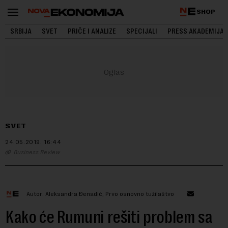
SHOP
SRBIJA
SVET
PRIČE I ANALIZE
SPECIJALI
PRESS AKADEMIJA
SVET
24.05.2019.
16:44
Business Review
Autor: Aleksandra Đenadić, Prvo osnovno tužilaštvo
Kako će Rumuni rešiti problem sa