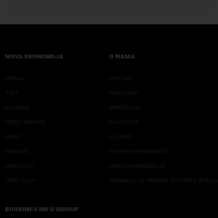
NOVA EKONOMIJA
O NAMA
SRBIJA
KONTAKT
SVET
MARKETING
KOLUMNE
IMPRESSUM
PRIČE I ANALIZE
NJUZLETER
VIDEO
KLIJENTI
PODCAST
POLITIKA PRIVATNOSTI
ODRŽIVOST
PRAVILA KORIŠĆENJA
LEPŠI ŽIVOT
SMERNICE ZA PRIMENU VEŠTAČKE INTELI
BUSSINES INFO GROUP