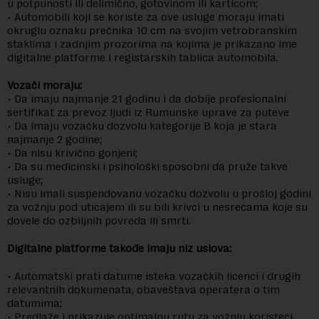
u potpunosti ili delimično, gotovinom ili karticom;
• Automobili koji se koriste za ove usluge moraju imati
okruglu oznaku prečnika 10 cm na svojim vetrobranskim
staklima i zadnjim prozorima na kojima je prikazano ime
digitalne platforme i registarskih tablica automobila.
Vozači moraju:
• Da imaju najmanje 21 godinu i da dobije profesionalni
sertifikat za prevoz ljudi iz Rumunske uprave za puteve
• Da imaju vozačku dozvolu kategorije B koja je stara
najmanje 2 godine;
• Da nisu krivično gonjeni;
• Da su medicinski i psihološki sposobni da pruže takve
usluge;
• Nisu imali suspendovanu vozačku dozvolu u prošloj godini
za vožnju pod uticajem ili su bili krivci u nesrećama koje su
dovele do ozbiljnih povreda ili smrti.
Digitalne platforme takođe imaju niz uslova:
• Automatski prati datume isteka vozačkih licenci i drugih
relevantnih dokumenata, obaveštava operatera o tim
datumima;
• Predlaže i prikazuje optimalnu rutu za vožnju koristeći