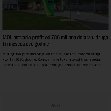
MOL ostvario profit od 786 miliona dolara u druga
tri meseca ove godine
MOL grupa je danas objavila finansijske rezultate za drugi
kvartal 2026. godine. Kompanija je tokom ovog tromesečja
ostvarila dobit nakon oporezivanja u iznosu od 786 miliona
američkih dolara. Rezultatima su...