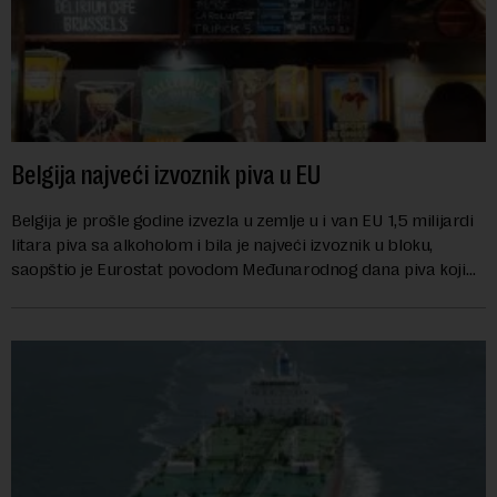
Belgija najveći izvoznik piva u EU
Belgija je prošle godine izvezla u zemlje u i van EU 1,5 milijardi
litara piva sa alkoholom i bila je najveći izvoznik u bloku,
saopštio je Eurostat povodom Međunarodnog dana piva koji
se obeležava danas. ...