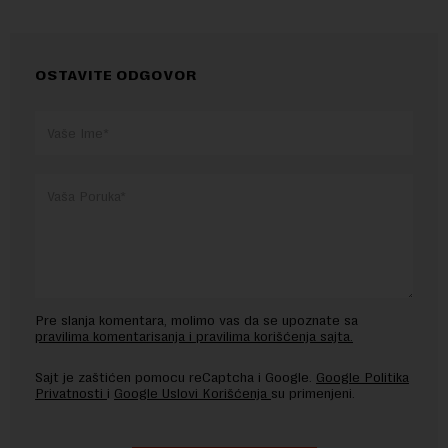
OSTAVITE ODGOVOR
Pre slanja komentara, molimo vas da se upoznate sa
pravilima komentarisanja i pravilima korišćenja sajta.
Sajt je zaštićen pomocu reCaptcha i Google.
Google Politika
Privatnosti
i
Google Uslovi Korišćenja
su primenjeni.