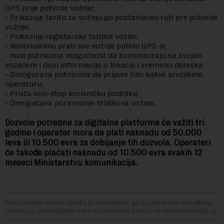
GPS prije potvrde vožnje;
• Prikazuje tarifu za vožnju po postavljenoj ruti pre potvrde
vožnje;
• Prikazuje registarske tablice vozila;
• Kontinuirano prati sve vožnje putem GPS-a;
• nudi putnicima mogućnost da komuniciraju sa svojim
vozačem i daju informacije o lokaciji i vremenu dolaska;
• Omogućava putnicima da prijave bilo kakve probleme
operatoru;
• Pruža non-stop korisničku podršku;
• Omogućava poravnanje troškova vožnje.
Dozvole potrebne za digitalne platforme će važiti tri
godine i operater mora da plati naknadu od 50.000
leva ili 10.500 evra za dobijanje tih dozvola. Operateri
će takođe plaćati naknadu od 10.500 evra svakih 12
meseci Ministarstvu komunikacija.
Preuzimanje delova teksta je dozvoljeno, ali uz obavezno navođenje
izvora i uz postavljanje linka ka izvornom tekstu na novaekonomija.rs