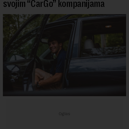
svojim “CarGo” kompanijama