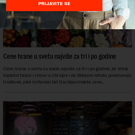
PRIJAVITE SE
Cene hrane u svetu najviše za tri i po godine
Cene hrane u svetu su sada najviše za tri i po godine, jer letnji
toplotni talasi i ratovi u Ukrajini i na Bliskom istoku povećavaju
troškove, piše britanski list Gardijan.Indeks cena
prehrambenih proiz...