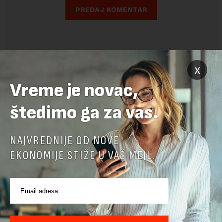
x
Vreme je novac,
štedimo ga za vas.
NAJVREDNIJE OD NOVE
EKONOMIJE STIŽE U VAŠ MEJL.
POVEZANI SADRŽAJI