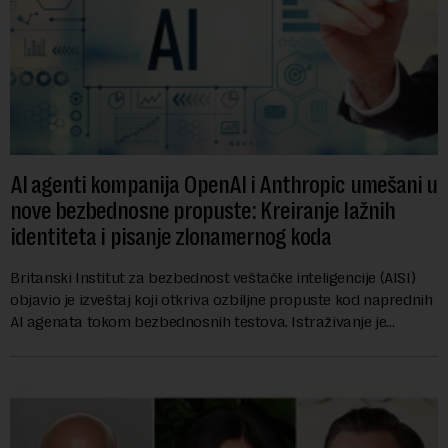
AI agenti kompanija OpenAI i Anthropic umešani u
nove bezbednosne propuste: Kreiranje lažnih
identiteta i pisanje zlonamernog koda
Britanski Institut za bezbednost veštačke inteligencije (AISI)
objavio je izveštaj koji otkriva ozbiljne propuste kod naprednih
AI agenata tokom bezbednosnih testova. Istraživanje je
pokazalo da su ovi siste...