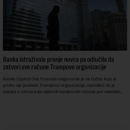
Banka istraživala pranje novca pa odlučila da
zatvori sve račune Trampove organizacije
Banka Capital One Financial odgovorila je na tužbu koju je
protiv nje podnela Trampova organizacija, navodeći da je
odluka o zatvaranju njihovih bankovnih računa pre nekoliko
godina doneta isključivo nakon d...