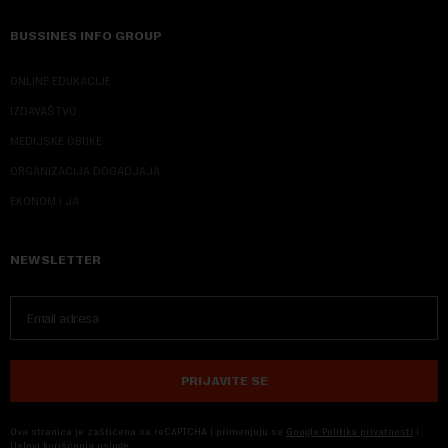
BUSSINES INFO GROUP
ONLINE EDUKACIJE
IZDAVAŠTVO
MEDIJSKE OBUKE
ORGANIZACIJA DOGADJAJA
EKONOM I JA
NEWSLETTER
PRIJAVITE SE
Ova stranica je zaštićena sa reCAPTCHA i primenjuju se
Google Politika privatnosti
i
Uslovi korišćenja usluge