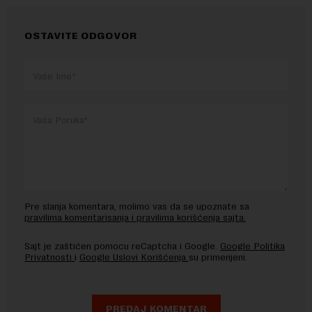
OSTAVITE ODGOVOR
Pre slanja komentara, molimo vas da se upoznate sa
pravilima komentarisanja i pravilima korišćenja sajta.
Sajt je zaštićen pomocu reCaptcha i Google.
Google Politika
Privatnosti
i
Google Uslovi Korišćenja
su primenjeni.