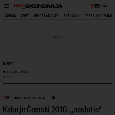
SHOP
SRBIJA
SVET
PRIČE I ANALIZE
SPECIJALI
PRESS AKADEMIJA
SVET
16.11.2016.
00:53
RT
Autor: Nova Ekonomija
Kako je Čomski 2010. „naslutio“