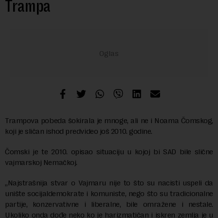
Trampa
Trampova pobeda šokirala je mnoge, ali ne i Noama Čomskog,
koji je sličan ishod predvideo još 2010. godine.
Čomski je te 2010. opisao situaciju u kojoj bi SAD bile slične
vajmarskoj Nemačkoj.
„Najstrašnija stvar o Vajmaru nije to što su nacisti uspeli da
unište socijaldemokrate i komuniste, nego što su tradicionalne
partije, konzervativne i liberalne, bile omražene i nestale.
Ukoliko onda dođe neko ko je harizmatičan i iskren zemlja je u