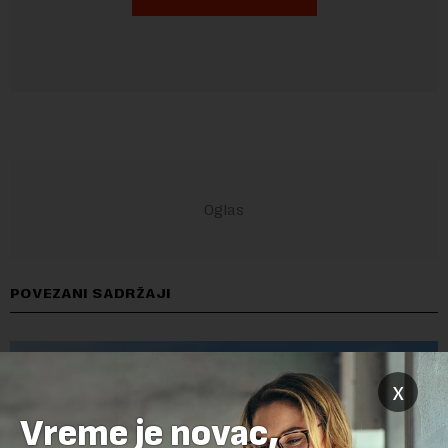
POVEZANI SADRŽAJI
x
Vreme je novac,