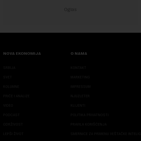
NOVA EKONOMIJA
O NAMA
SRBIJA
KONTAKT
SVET
MARKETING
KOLUMNE
IMPRESSUM
PRIČE I ANALIZE
NJUZLETER
VIDEO
KLIJENTI
PODCAST
POLITIKA PRIVATNOSTI
ODRŽIVOST
PRAVILA KORIŠĆENJA
LEPŠI ŽIVOT
SMERNICE ZA PRIMENU VEŠTAČKE INTELI