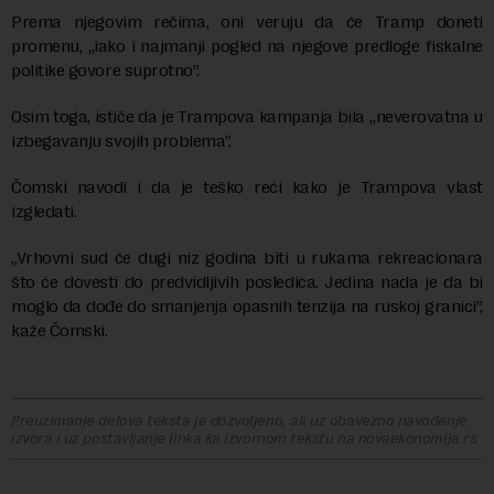
Prema njegovim rečima, oni veruju da će Tramp doneti
promenu, „iako i najmanji pogled na njegove predloge fiskalne
politike govore suprotno”.
Osim toga, ističe da je Trampova kampanja bila „neverovatna u
izbegavanju svojih problema”.
Čomski navodi i da je teško reći kako je Trampova vlast
izgledati.
„Vrhovni sud će dugi niz godina biti u rukama rekreacionara
što će dovesti do predvidljivih posledica. Jedina nada je da bi
moglo da dođe do smanjenja opasnih tenzija na ruskoj granici”,
kaže Čomski.
Preuzimanje delova teksta je dozvoljeno, ali uz obavezno navođenje
izvora i uz postavljanje linka ka izvornom tekstu na novaekonomija.rs