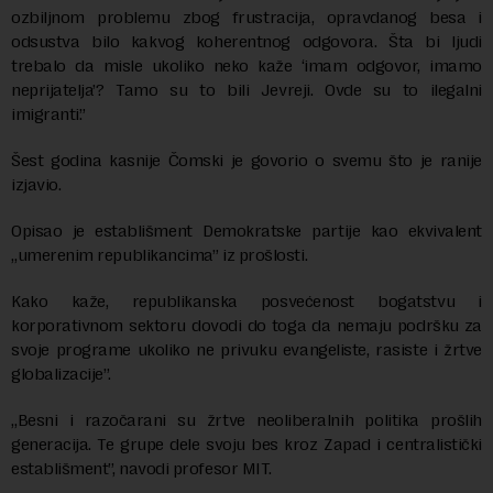
ozbiljnom problemu zbog frustracija, opravdanog besa i
odsustva bilo kakvog koherentnog odgovora. Šta bi ljudi
trebalo da misle ukoliko neko kaže ‘imam odgovor, imamo
neprijatelja’? Tamo su to bili Jevreji. Ovde su to ilegalni
imigranti.”
Šest godina kasnije Čomski je govorio o svemu što je ranije
izjavio.
Opisao je establišment Demokratske partije kao ekvivalent
„umerenim republikancima” iz prošlosti.
Kako kaže, republikanska posvećenost bogatstvu i
korporativnom sektoru dovodi do toga da nemaju podršku za
svoje programe ukoliko ne privuku evangeliste, rasiste i žrtve
globalizacije”.
„Besni i razočarani su žrtve neoliberalnih politika prošlih
generacija. Te grupe dele svoju bes kroz Zapad i centralistički
establišment”, navodi profesor MIT.