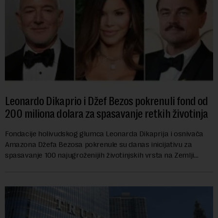
Leonardo Dikaprio i Džef Bezos pokrenuli fond od
200 miliona dolara za spasavanje retkih životinja
Fondacije holivudskog glumca Leonarda Dikaprija i osnivača
Amazona Džefa Bezosa pokrenule su danas inicijativu za
spasavanje 100 najugroženijih životinjskih vrsta na Zemlji
vrednu 200 miliona dolara.Fond...