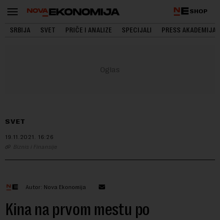
SHOP
SRBIJA
SVET
PRIČE I ANALIZE
SPECIJALI
PRESS AKADEMIJA
SVET
19.11.2021.
16:26
Biznis i Finansije
Autor: Nova Ekonomija
Kina na prvom mestu po