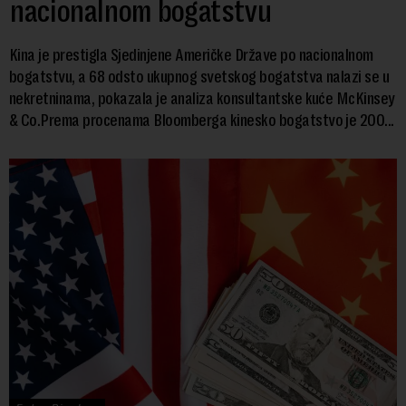
nacionalnom bogatstvu
Kina je prestigla Sjedinjene Američke Države po nacionalnom
bogatstvu, a 68 odsto ukupnog svetskog bogatstva nalazi se u
nekretninama, pokazala je analiza konsultantske kuće McKinsey
& Co.Prema procenama Bloomberga kinesko bogatstvo je 200...