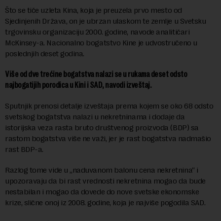
Što se tiče uzleta Kina, koja je preuzela prvo mesto od
Sjedinjenih Država, on je ubrzan ulaskom te zemlje u Svetsku
trgovinsku organizaciju 2000. godine, navode analitičari
McKinsey-a. Nacionalno bogatstvo Kine je udvostručeno u
poslednjih deset godina.
Više od dve trećine bogatstva nalazi se u rukama deset odsto
najbogatijih porodica u Kini i SAD, navodi izveštaj.
Sputnjik prenosi detalje izveštaja prema kojem se oko 68 odsto
svetskog bogatstva nalazi u nekretninama i dodaje da
istorijska veza rasta bruto društvenog proizvoda (BDP) sa
rastom bogatstva više ne važi, jer je rast bogatstva nadmašio
rast BDP-a.
Razlog tome vide u „naduvanom balonu cena nekretnina“ i
upozoravaju da bi rast vrednosti nekretnina mogao da bude
nestabilan i mogao da dovede do nove svetske ekonomske
krize, slične onoj iz 2008. godine, koja je najviše pogodila SAD.