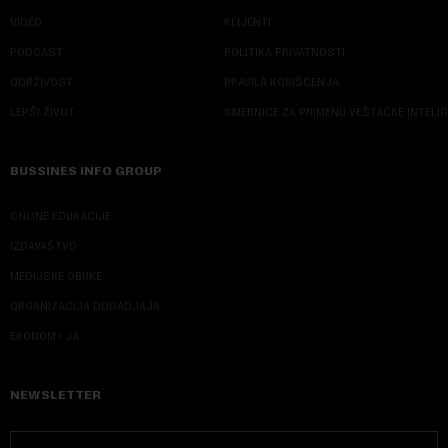
VIDEO
KLIJENTI
PODCAST
POLITIKA PRIVATNOSTI
ODRŽIVOST
PRAVILA KORIŠĆENJA
LEPŠI ŽIVOT
SMERNICE ZA PRIMENU VEŠTAČKE INTELI
BUSSINES INFO GROUP
ONLINE EDUKACIJE
IZDAVAŠTVO
MEDIJSKE OBUKE
ORGANIZACIJA DOGADJAJA
EKONOM I JA
NEWSLETTER