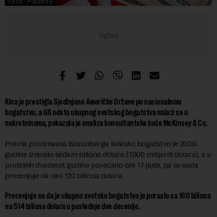
Foto: Pixabay
Kina je prestigla Sjedinjene Američke Države po nacionalnom
bogatstvu, a 68 odsto ukupnog svetskog bogatstva nalazi se u
nekretninama, pokazala je analiza konsultantske kuće McKinsey & Co.
Prema procenama Bloomberga kinesko bogatstvo je 2000.
godine iznosilo sedam biliona dolara (7.000 milijardi dolara), a u
proteklih dvadeset godina povećano ček 17 puta, pa se sada
procenjuje na oko 120 biliona dolara.
Procenjuje se da je ukupno svetsko bogatstvo je poraslo sa 160 biliona
na 514 biliona dolara u poslednje dve decenije.