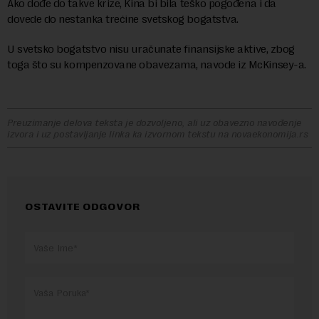
Ako dođe do takve krize, Kina bi bila teško pogođena i da
dovede do nestanka trećine svetskog bogatstva.
U svetsko bogatstvo nisu uračunate finansijske aktive, zbog
toga što su kompenzovane obavezama, navode iz McKinsey-a.
Preuzimanje delova teksta je dozvoljeno, ali uz obavezno navođenje
izvora i uz postavljanje linka ka izvornom tekstu na novaekonomija.rs
OSTAVITE ODGOVOR