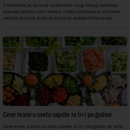
U Nemačkoj je, da bi se nadoknadio zbog niskog vodostaja
smanjen prevoz robe rekama, u četiri pokrajine privremeno
ukinuta zabrana kretanja kamiona nedeljom.Najvažnija
nemačka reka Rajna ima najniži vodo...
Cene hrane u svetu najviše za tri i po godine
Cene hrane u svetu su sada najviše za tri i po godine, jer letnji