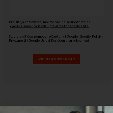
Pre slanja komentara, molimo vas da se upoznate sa
pravilima komentarisanja i pravilima korišćenja sajta.
Sajt je zaštićen pomocu reCaptcha i Google.
Google Politika
Privatnosti
i
Google Uslovi Korišćenja
su primenjeni.