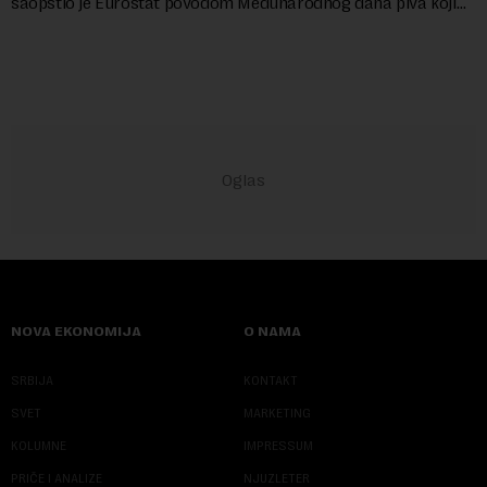
saopštio je Eurostat povodom Međunarodnog dana piva koji
se obeležava danas. ...
NOVA EKONOMIJA
O NAMA
SRBIJA
KONTAKT
SVET
MARKETING
KOLUMNE
IMPRESSUM
PRIČE I ANALIZE
NJUZLETER