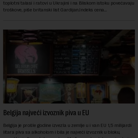
toplotni talasi i ratovi u Ukrajini i na Bliskom istoku povećavaju
troškove, piše britanski list Gardijan.Indeks cena
prehrambenih proiz...
Belgija najveći izvoznik piva u EU
Belgija je prošle godine izvezla u zemlje u i van EU 1,5 milijardi
litara piva sa alkoholom i bila je najveći izvoznik u bloku,