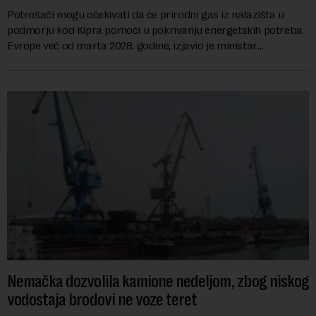
Potrošači mogu očekivati da će prirodni gas iz nalazišta u
podmorju kod Kipra pomoći u pokrivanju energetskih potreba
Evrope već od marta 2028. godine, izjavio je ministar
energetike te ostrvske zemlje Ma...
Nemačka dozvolila kamione nedeljom, zbog niskog
vodostaja brodovi ne voze teret