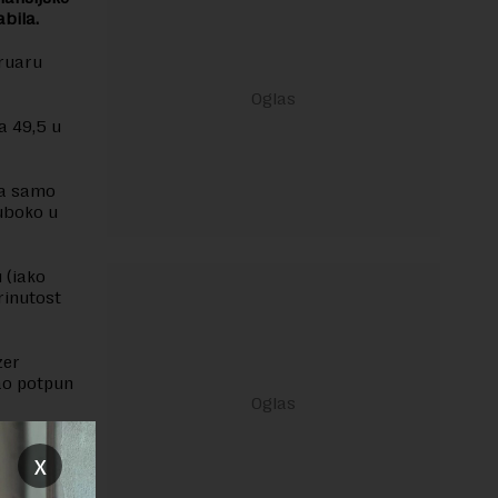
abila.
bruaru
a 49,5 u
na samo
duboko u
 (iako
rinutost
zer
ao potpun
na 0,5
x