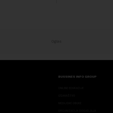
Fokus investitora prebacio se
predloge Irana i Omana koji b..
BUSSINES INFO GROUP
ONLINE EDUKACIJE
IZDAVAŠTVO
MEDIJSKE OBUKE
ORGANIZACIJA DOGADJAJA