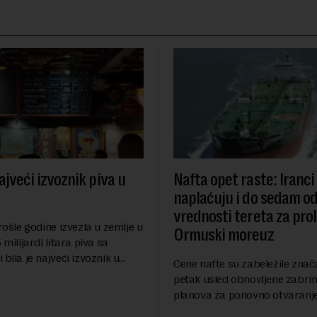
ajveći izvoznik piva u
Nafta opet raste: Iranci
naplaćuju i do sedam o
vrednosti tereta za pro
prošle godine izvezla u zemlje u
Ormuski moreuz
 milijardi litara piva sa
 bila je najveći izvoznik u
Cene nafte su zabeležile znač
pštio je Eurostat povodom
petak usled obnovljene zabrin
og dana piva koji se
planova za ponovno otvaranj
anas. ...
Ormuskog prolaza, prenosi Ro