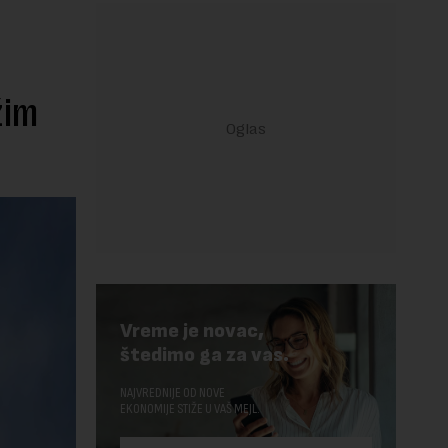
žim
Vreme je novac,
štedimo ga za vas.
NAJVREDNIJE OD NOVE
EKONOMIJE STIŽE U VAŠ MEJL.