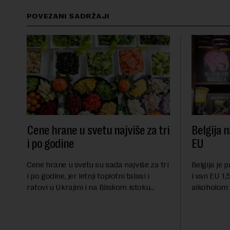
POVEZANI SADRŽAJI
Cene hrane u svetu najviše za tri
Belgija n
i po godine
EU
Cene hrane u svetu su sada najviše za tri
Belgija je 
i po godine, jer letnji toplotni talasi i
i van EU 1,5
ratovi u Ukrajini i na Bliskom istoku
alkoholom i
povećavaju troškove, piše britanski list
bloku, sao
Gardijan.Indeks cena prehrambenih
Međunarodn
proiz...
obeležava d