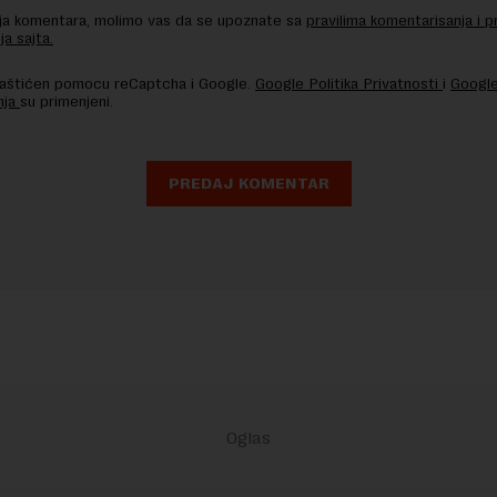
nja komentara, molimo vas da se upoznate sa
pravilima komentarisanja i p
ja sajta.
 zaštićen pomocu reCaptcha i Google.
Google Politika Privatnosti
i
Google
nja
su primenjeni.