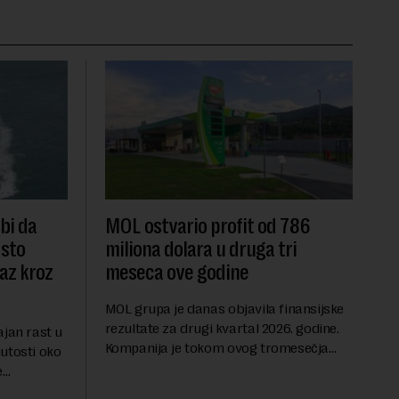
 bi da
MOL ostvario profit od 786
dsto
miliona dolara u druga tri
laz kroz
meseca ove godine
MOL grupa je danas objavila finansijske
rezultate za drugi kvartal 2026. godine.
ajan rast u
Kompanija je tokom ovog tromesečja
utosti oko
ostvarila dobit nakon oporezivanja u
e
iznosu od 786 miliona američkih dolara.
jters.