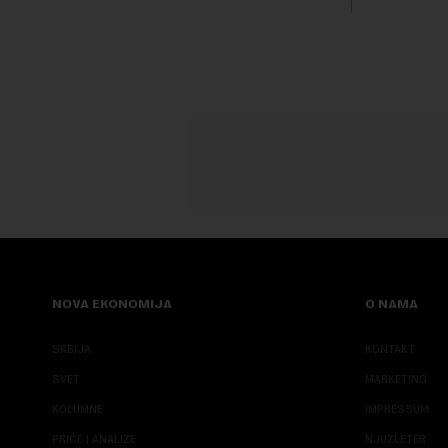
NOVA EKONOMIJA
O NAMA
SRBIJA
KONTAKT
SVET
MARKETING
KOLUMNE
IMPRESSUM
PRIČE I ANALIZE
NJUZLETER