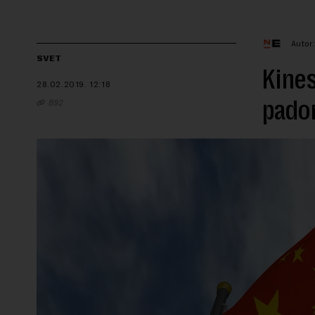
Autor
SVET
Kines
28.02.2019.
12:18
pado
B92