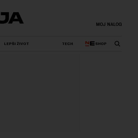
MOJ NALOG
SHOP
LEPŠI ŽIVOT
TECH