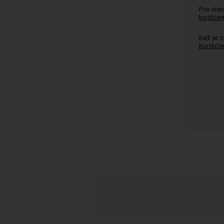
Pre sla
korišćen
Sajt je
Korišće