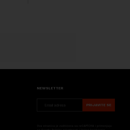
Rezultatima su...
 na
.
NEWSLETTER
PRIJAVITE SE
Ova stranica je zaštićena sa reCAPTCHA i primenjuju
se
Google Politika privatnosti
i
Uslovi korišćenja