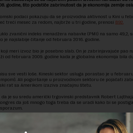
008. godine, što podstiče zabrinutost da je ekonomija zemlje osl
omski podaci pokazuju da se proizvodna aktivnost u Kini u fe
već treći mesec za redom, najbrže u tri godine, prenosi
B92.
uklo zvanični indeks menadžera nabavke (PMI) na samo 49,2, s
to je najslabije čitanje od februara 2016. godine.
koji meri izvoz bio je posebno slab. On je zabrinjavajuće pao 
niži od februara 2009. godine kada je globalna ekonomija bila 
isu sve vesti loše. Kineski sektor usluga porastao je u februaru
empom). Ali pogoršanje u proizvodnom sektoru će pojačati zab
ski rat sa Amerikom izaziva značajnu štetu.
da je su sredu američki trgovinski predstavnik Robert Lajthaj
ongres da još mnogo toga treba da se uradi kako bi se postig
i sporazum.
e razočarala investitore, i oborila šangajski kompozitni indeks 