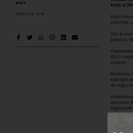
SVET
krize iz 2
28.02.2019.
12:18
Sveži ekon
smanjila, 
Ovo je pov
januaru, š
Podindeks 
45,2 i naj
recesiji.
Međutim, n
sporijim t
da trgovin
Podsetimo 
upozorio K
trgovinsk
Ova vest j
odsto.