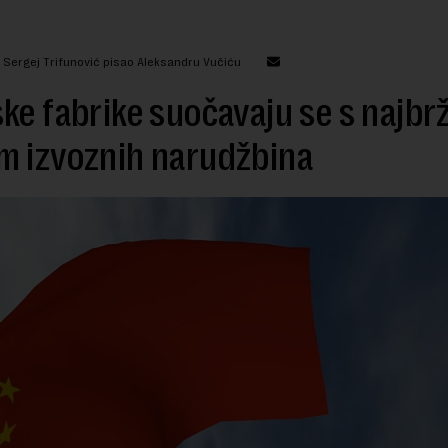
: Sergej Trifunović pisao Aleksandru Vučiću
ke fabrike suočavaju se s najbr
m izvoznih narudžbina