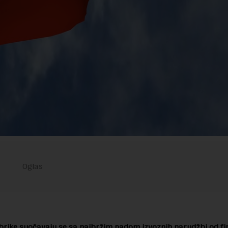
brike suočavaju se sa najbržim padom izvoznih narudžbi od fi