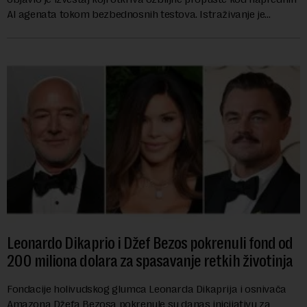
AI agenata tokom bezbednosnih testova. Istraživanje je
pokazalo da su ovi siste...
Leonardo Dikaprio i Džef Bezos pokrenuli fond od
200 miliona dolara za spasavanje retkih životinja
Fondacije holivudskog glumca Leonarda Dikaprija i osnivača
Amazona Džefa Bezosa pokrenule su danas inicijativu za