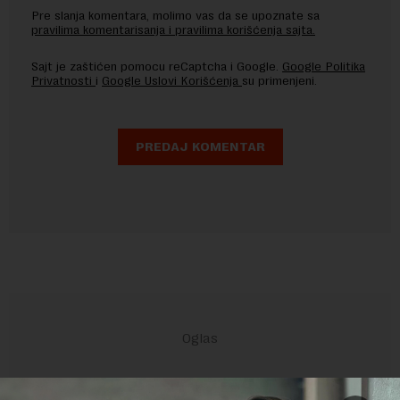
Pre slanja komentara, molimo vas da se upoznate sa
pravilima komentarisanja i pravilima korišćenja sajta.
Sajt je zaštićen pomocu reCaptcha i Google.
Google Politika
Privatnosti
i
Google Uslovi Korišćenja
su primenjeni.