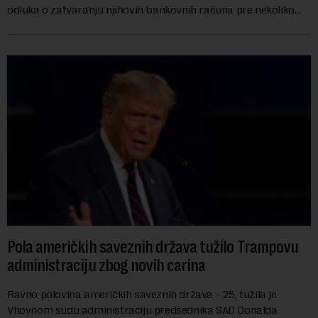
odluka o zatvaranju njihovih bankovnih računa pre nekoliko
godina doneta isključivo nakon d...
Pola američkih saveznih država tužilo Trampovu
administraciju zbog novih carina
Ravno polovina američkih saveznih država - 25, tužila je
Vhovnom sudu administraciju predsednika SAD Donalda