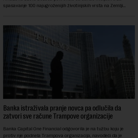
spasavanje 100 najugroženijih životinjskih vrsta na Zemlji
vrednu 200 miliona dolara.Fond...
Banka istraživala pranje novca pa odlučila da
zatvori sve račune Trampove organizacije
Banka Capital One Financial odgovorila je na tužbu koju je
protiv nje podnela Trampova organizacija, navodeći da je