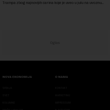
Trampa zbog najnovijih carina koje je uveo u julu na uvoznu
robu iz 59 zemalja sveta, uključujući ...
NOVA EKONOMIJA
O NAMA
SRBIJA
KONTAKT
SVET
MARKETING
KOLUMNE
IMPRESSUM