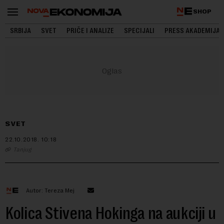
SHOP
SRBIJA
SVET
PRIČE I ANALIZE
SPECIJALI
PRESS AKADEMIJA
SVET
22.10.2018.
10:18
Tanjug
Autor: Tereza Mej
Kolica Stivena Hokinga na aukciji u