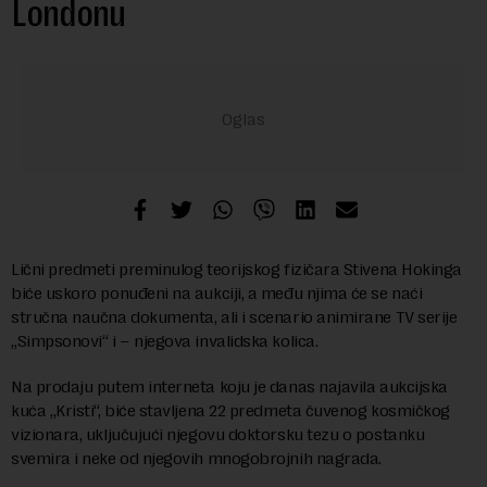
Londonu
Lični predmeti preminulog teorijskog fizičara Stivena Hokinga
biće uskoro ponuđeni na aukciji, a među njima će se naći
stručna naučna dokumenta, ali i scenario animirane TV serije
„Simpsonovi“ i – njegova invalidska kolica.
Na prodaju putem interneta koju je danas najavila aukcijska
kuća „Kristi“, biće stavljena 22 predmeta čuvenog kosmičkog
vizionara, uključujući njegovu doktorsku tezu o postanku
svemira i neke od njegovih mnogobrojnih nagrada.