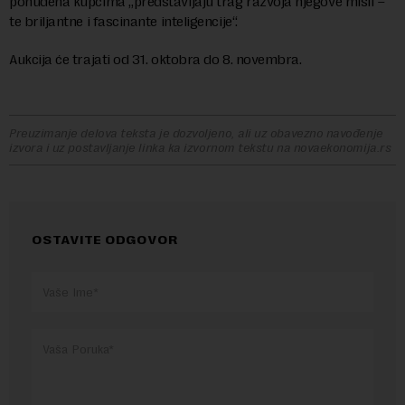
ponuđena kupcima „predstavljaju trag razvoja njegove misli –
te briljantne i fascinante inteligencije“.
Aukcija će trajati od 31. oktobra do 8. novembra.
Preuzimanje delova teksta je dozvoljeno, ali uz obavezno navođenje
izvora i uz postavljanje linka ka izvornom tekstu na novaekonomija.rs
OSTAVITE ODGOVOR