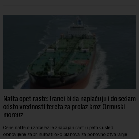
se obeležava danas. ...
Nafta opet raste: Iranci bi da naplaćuju i do sedam
odsto vrednosti tereta za prolaz kroz Ormuski
moreuz
Cene nafte su zabeležile značajan rast u petak usled
obnovljene zabrinutosti oko planova za ponovno otvaranje