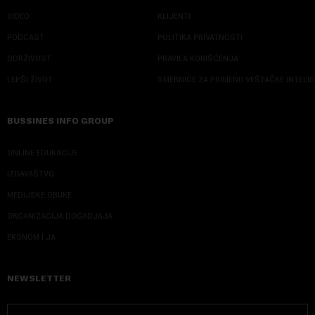
VIDEO
KLIJENTI
PODCAST
POLITIKA PRIVATNOSTI
ODRŽIVOST
PRAVILA KORIŠĆENJA
LEPŠI ŽIVOT
SMERNICE ZA PRIMENU VEŠTAČKE INTELI
BUSSINES INFO GROUP
ONLINE EDUKACIJE
IZDAVAŠTVO
MEDIJSKE OBUKE
ORGANIZACIJA DOGADJAJA
EKONOM I JA
NEWSLETTER