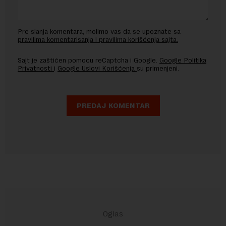
Pre slanja komentara, molimo vas da se upoznate sa
pravilima komentarisanja i pravilima korišćenja sajta.
Sajt je zaštićen pomocu reCaptcha i Google.
Google Politika
Privatnosti
i
Google Uslovi Korišćenja
su primenjeni.