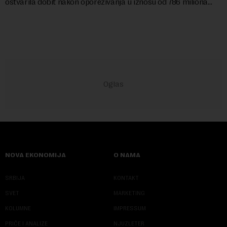
ostvarila dobit nakon oporezivanja u iznosu od 786 miliona
američkih dolara. Rezultatima su...
NOVA EKONOMIJA
O NAMA
SRBIJA
KONTAKT
SVET
MARKETING
KOLUMNE
IMPRESSUM
PRIČE I ANALIZE
NJUZLETER