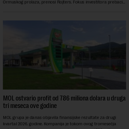
Ormuskog prolaza, prenosi Rojters. Fokus investitora prebacio
se na predloge Irana i Omana koji b...
MOL ostvario profit od 786 miliona dolara u druga
tri meseca ove godine
MOL grupa je danas objavila finansijske rezultate za drugi
kvartal 2026. godine. Kompanija je tokom ovog tromesečja