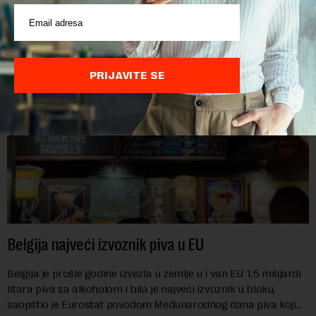
troškove, piše britanski list Gardijan.Indeks cena
prehrambenih proiz...
PRIJAVITE SE
Belgija najveći izvoznik piva u EU
Belgija je prošle godine izvezla u zemlje u i van EU 1,5 milijardi
litara piva sa alkoholom i bila je najveći izvoznik u bloku,
saopštio je Eurostat povodom Međunarodnog dana piva koji