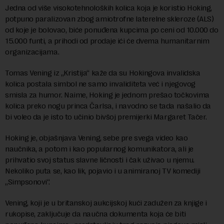
Jedna od više visokotehnoloških kolica koja je koristio Hoking,
potpuno paralizovan zbog amiotrofne laterelne skleroze (ALS)
od koje je bolovao, biće ponuđena kupcima po ceni od 10.000 do
15.000 funti, a prihodi od prodaje ići će dvema humanitarnim
organizacijama.
Tomas Vening iz „Kristija“ kaže da su Hokingova invalidska
kolica postala simbol ne samo invaliditeta već i njegovog
smisla za humor. Naime, Hoking je jednom prešao točkovima
kolica preko nogu princa Čarlsa, i navodno se tada našalio da
bi voleo da je isto to učinio bivšoj premijerki Margaret Tačer.
Hoking je, objašnjava Vening, sebe pre svega video kao
naučnika, a potom i kao popularnog komunikatora, ali je
prihvatio svoj status slavne ličnosti i čak uživao u njemu.
Nekoliko puta se, kao lik, pojavio i u animiranoj TV komediji
„Simpsonovi“.
Vening, koji je u britanskoj aukcijskoj kući zadužen za knjige i
rukopise, zaključuje da naučna dokumenta koja će biti