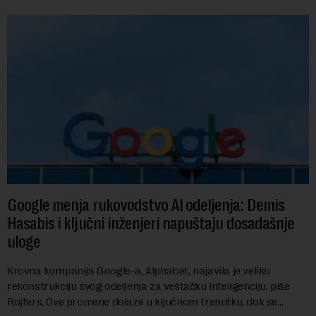
Google menja rukovodstvo AI odeljenja: Demis
Hasabis i ključni inženjeri napuštaju dosadašnje
uloge
Krovna kompanija Google-a, Alphabet, najavila je veliku
rekonstrukciju svog odeljenja za veštačku inteligenciju, piše
Rojters. Ove promene dolaze u ključnom trenutku, dok se