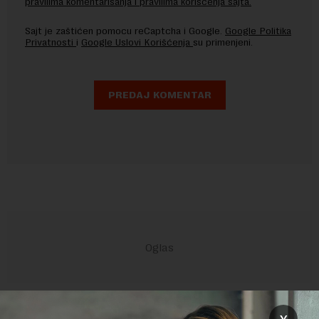
pravilima komentarisanja i pravilima korišćenja sajta.
Sajt je zaštićen pomocu reCaptcha i Google.
Google Politika
Privatnosti
i
Google Uslovi Korišćenja
su primenjeni.
POVEZANI SADRŽAJI
x