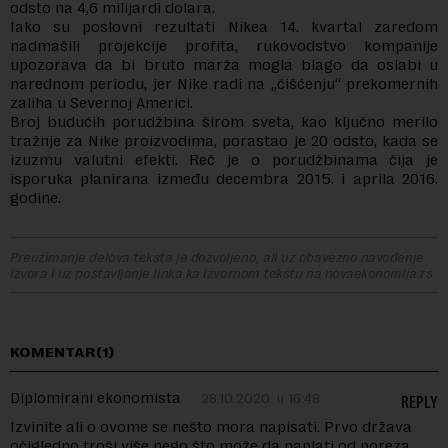
odsto na 4,6 milijardi dolara.
Iako su poslovni rezultati Nikea 14. kvartal zaredom
nadmašili projekcije profita, rukovodstvo kompanije
upozorava da bi bruto marža mogla blago da oslabi u
narednom periodu, jer Nike radi na „čišćenju“ prekomernih
zaliha u Severnoj Americi.
Broj budućih porudžbina širom sveta, kao ključno merilo
tražnje za Nike proizvodima, porastao je 20 odsto, kada se
izuzmu valutni efekti. Reč je o porudžbinama čija je
isporuka planirana između decembra 2015. i aprila 2016.
godine.
Preuzimanje delova teksta je dozvoljeno, ali uz obavezno navođenje
izvora i uz postavljanje linka ka izvornom tekstu na novaekonomija.rs
KOMENTAR(1)
Diplomirani ekonomista
28.10.2020. u 16:48
REPLY
Izvinite ali o ovome se nešto mora napisati. Prvo država
očigledno troši više nego što može da naplati od poreza