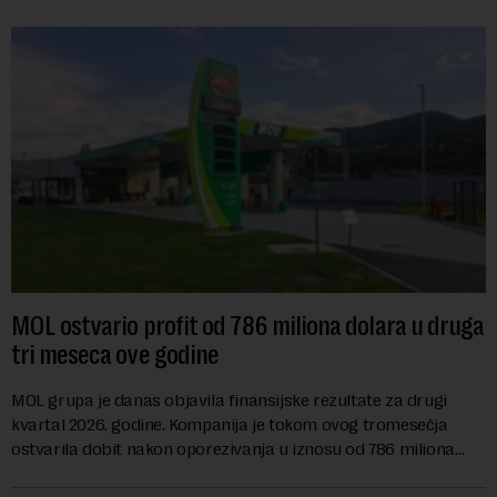
MOL ostvario profit od 786 miliona dolara u druga
tri meseca ove godine
MOL grupa je danas objavila finansijske rezultate za drugi
kvartal 2026. godine. Kompanija je tokom ovog tromesečja
ostvarila dobit nakon oporezivanja u iznosu od 786 miliona
američkih dolara. Rezultatima su...