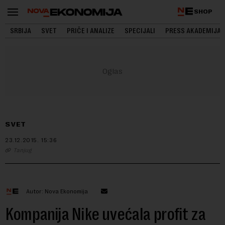
SHOP
SRBIJA
SVET
PRIČE I ANALIZE
SPECIJALI
PRESS AKADEMIJA
SVET
23.12.2015.
15:36
Tanjug
Autor: Nova Ekonomija
Kompanija Nike uvećala profit za