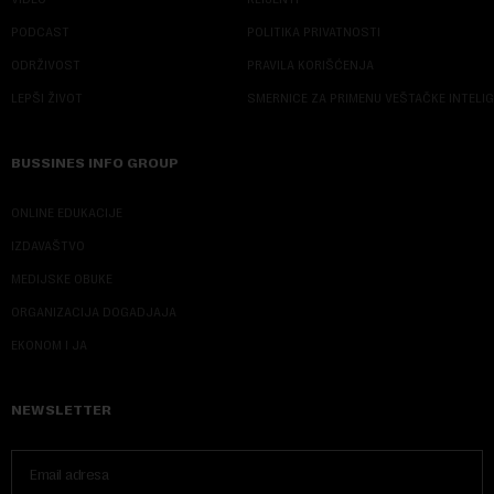
PODCAST
POLITIKA PRIVATNOSTI
ODRŽIVOST
PRAVILA KORIŠĆENJA
LEPŠI ŽIVOT
SMERNICE ZA PRIMENU VEŠTAČKE INTELI
BUSSINES INFO GROUP
ONLINE EDUKACIJE
IZDAVAŠTVO
MEDIJSKE OBUKE
ORGANIZACIJA DOGADJAJA
EKONOM I JA
NEWSLETTER