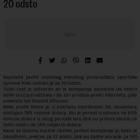
20 odsto
Kvartalni profit najvećeg svetskog proizvođača sportske
opreme Nike uvećan je za 20 odsto.
Toliki rast je ostvaren jer je kompanija nastavila da beleži
veliki broj porudžbina i da širi prodaju preko interneta, piše
američki list Volstrit DŽornal.
Neto profit Nikea je u kvartalu završenom 30. novembra
dostigao 785 miliona dolara, što je porast u odnosu na 655
miliona dolara iz istog perioda lani, dok su prihodi skočili za
četiri odsto na 7,69 milijardi dolara.
Kada se izuzmu kursne razlike, prihod kompanije je, kako je
saopšteno, uvećan za 12 odsto, dok su zalihe porasle za 110