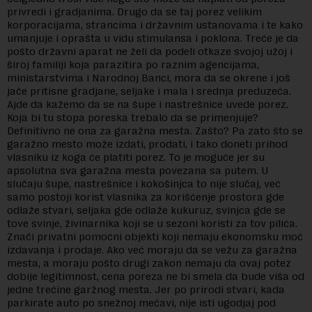
privredi i gradjanima. Drugo da se taj porez velikim
korporacijama, strancima i državnim ustanovama i te kako
umanjuje i oprašta u vidu stimulansa i poklona. Treće je da
pošto državni aparat ne želi da podeli otkaze svojoj užoj i
široj familiji koja parazitira po raznim agencijama,
ministarstvima i Narodnoj Banci, mora da se okrene i još
jače pritisne gradjane, seljake i mala i srednja preduzeća.
Ajde da kažemo da se na šupe i nastrešnice uvede porez.
Koja bi tu stopa poreska trebalo da se primenjuje?
Definitivno ne ona za garažna mesta. Zašto? Pa zato što se
garažno mesto može izdati, prodati, i tako doneti prihod
vlasniku iz koga će platiti porez. To je moguće jer su
apsolutna sva garažna mesta povezana sa putem. U
slučaju šupe, nastrešnice i kokošinjca to nije slučaj, već
samo postoji korist vlasnika za korišćenje prostora gde
odlaže stvari, seljaka gde odlaže kukuruz, svinjca gde se
tove svinje, živinarnika koji se u sezoni koristi za tov pilića.
Znači privatni pomoćni objekti koji nemaju ekonomsku moć
izdavanja i prodaje. Ako već moraju da se vežu za garažna
mesta, a moraju pošto drugi zakon nemaju da ovaj potez
dobije legitimnost, cena poreza ne bi smela da bude viša od
jedne trećine garžnog mesta. Jer po prirodi stvari, kada
parkirate auto po snežnoj mećavi, nije isti ugodjaj pod