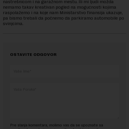
nastrešnicom i na garažnom mestu. Ili mi ljudi možda
nemamo takav kreativan pogled na mogućnosti kojima
raspolažemo i na koje nam Ministarstvo finansija ukazuje,
pa bismo trebali da počnemo da parkiramo automobile po
svinjcima.
OSTAVITE ODGOVOR
Pre slanja komentara, molimo vas da se upoznate sa