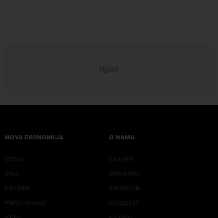
kompanija suočava sa sve većim pr...
NOVA EKONOMIJA
O NAMA
SRBIJA
KONTAKT
SVET
MARKETING
KOLUMNE
IMPRESSUM
PRIČE I ANALIZE
NJUZLETER
VIDEO
KLIJENTI