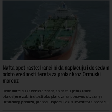
Nafta opet raste: Iranci bi da naplaćuju i do sedam
odsto vrednosti tereta za prolaz kroz Ormuski
moreuz
Cene nafte su zabeležile značajan rast u petak usled
obnovljene zabrinutosti oko planova za ponovno otvaranje
Ormuskog prolaza, prenosi Rojters. Fokus investitora prebacio
se na predloge Irana i Omana koji b...