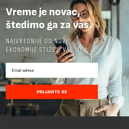
Vreme je novac,
štedimo ga za vas.
NAJVREDNIJE OD NOVE
EKONOMIJE STIŽE U VAŠ MEJL.
Belgija najveći izvoznik piva u EU
PRIJAVITE SE
Belgija je prošle godine izvezla u zemlje u i van EU 1,5 milijardi
litara piva sa alkoholom i bila je najveći izvoznik u bloku,
saopštio je Eurostat povodom Međunarodnog dana piva koji
se obeležava danas. ...