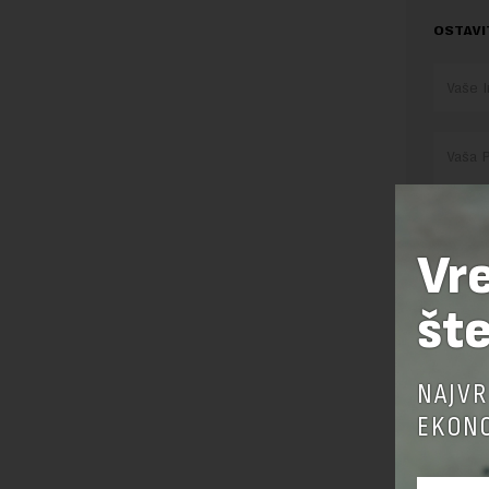
OSTAVI
Vr
Pre sla
šte
korišćen
Sajt je
Korišće
NAJVR
EKONO