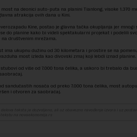
 most na deonici auto-puta na planini Tianlong, visoke 1.370 m
glavna atrakcija ovih dana u Kini.
verozapadu Kine, postao je glavna tačka okupljanja jer mnogi 
 se do planine kako bi videli spektakularni projekat i podelili sv
je na društvenim mrežama.
t ima ukupnu dužinu od 30 kilometara i prostire se na pomenu
z vazduha most izleda kao divovski zmaj koji lebdi iznad planine
stubovi od više od 7.000 tona čelika, a uskoro bi trebalo da b
 saobraćaj.
d sandučastih nosača od preko 7.000 tona čelika, most autop
vršen i otvoren za saobraćaj.
delova teksta je dozvoljeno, ali uz obavezno navođenje izvora i uz postavl
 tekstu na novaekonomija.rs