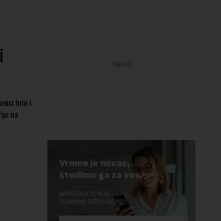
i
ici hrle i
ije na
Vreme je novac,
štedimo ga za vas.
NAJVREDNIJE OD NOVE
EKONOMIJE STIŽE U VAŠ MEJL.