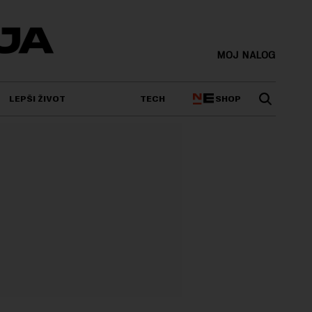
MOJ NALOG
SHOP
LEPŠI ŽIVOT
TECH