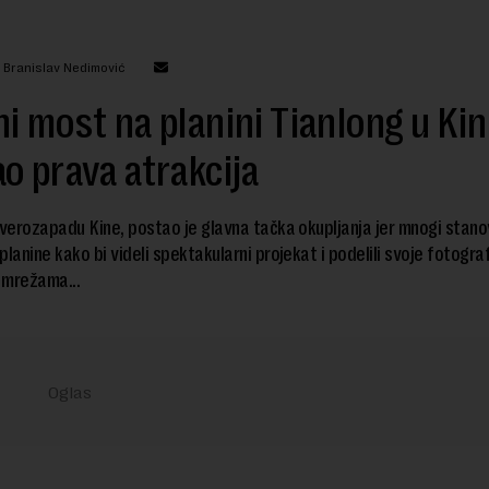
: Branislav Nedimović
i most na planini Tianlong u Kin
o prava atrakcija
erozapadu Kine, postao je glavna tačka okupljanja jer mnogi stanovn
planine kako bi videli spektakularni projekat i podelili svoje fotograf
 mrežama...