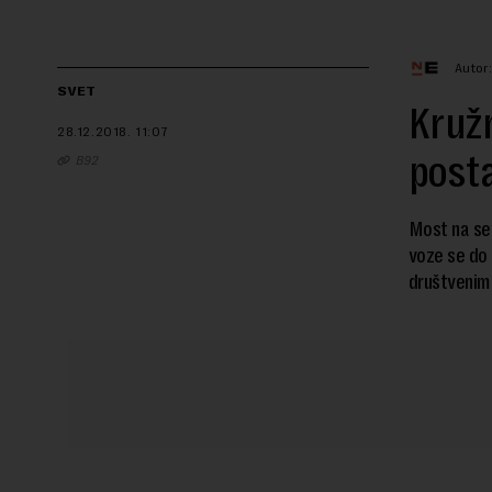
Autor
SVET
Kružn
28.12.2018.
11:07
posta
B92
Most na sev
voze se do 
društvenim