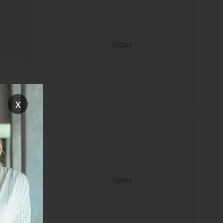
x
ravilima
 Uslovi