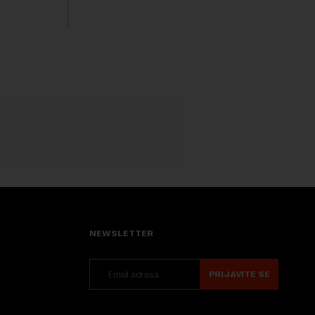
sveta, uključujući ...
NEWSLETTER
PRIJAVITE SE