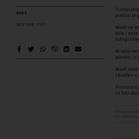
Trospratni
SVET
postao je 
28.12.2018.
11:07
Most na se
hrle i voze
fotografi
Kružni mos
planini. I
Most nose 
i pušten u
Formiran o
će biti do
Preuzimanje 
ka izvornom