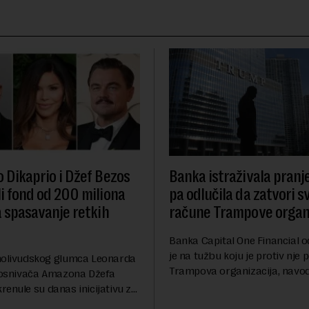
 Dikaprio i Džef Bezos
Banka istraživala pranj
i fond od 200 miliona
pa odlučila da zatvori s
a spasavanje retkih
račune Trampove organi
Banka Capital One Financial o
je na tužbu koju je protiv nje 
holivudskog glumca Leonarda
Trampova organizacija, navod
i osnivača Amazona Džefa
odluka o zatvaranju njihovih
enule su danas inicijativu za
računa pre nekoliko godina d
 100 najugroženijih