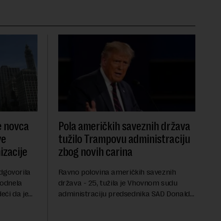
e novca
Pola američkih saveznih država
ve
tužilo Trampovu administraciju
zacije
zbog novih carina
dgovorila
Ravno polovina američkih saveznih
podnela
država - 25, tužila je Vhovnom sudu
eći da je
administraciju predsednika SAD Donalda
 bankovnih
Trampa zbog najnovijih carina koje je
oneta
uveo u julu na uvoznu robu iz 59 zemalja