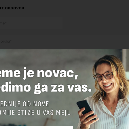
TE ODGOVOR
eme je novac,
nja komentara, molimo vas da se upoznate sa
pravilima komentarisanja i p
dimo ga za vas.
ja sajta.
 zaštićen pomocu reCaptcha i Google.
Google Politika Privatnosti
i
Google
nja
su primenjeni.
EDNIJE OD NOVE
MIJE STIŽE U VAŠ MEJL.