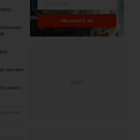
etara,
PRIJAVITE SE
stanovnici
oje
toj
.
ude završen
uta uskoro
janje linka