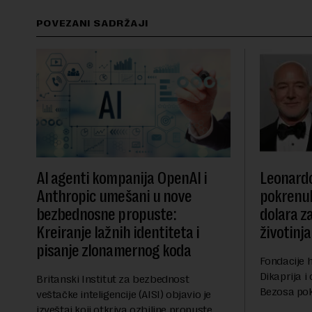
POVEZANI SADRŽAJI
AI agenti kompanija OpenAI i
Leonardo
Anthropic umešani u nove
pokrenul
bezbednosne propuste:
dolara z
Kreiranje lažnih identiteta i
životinja
pisanje zlonamernog koda
Fondacije 
Dikaprija 
Britanski Institut za bezbednost
Bezosa pokr
veštačke inteligencije (AISI) objavio je
spasavanje
izveštaj koji otkriva ozbiljne propuste