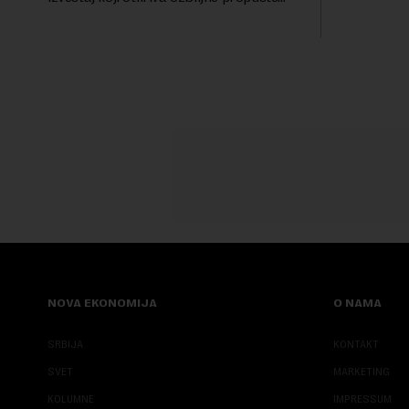
životinjski
kod naprednih AI agenata tokom
miliona dol
bezbednosnih testova. Istraživanje je
pokazalo da su ovi siste...
NOVA EKONOMIJA
O NAMA
SRBIJA
KONTAKT
SVET
MARKETING
KOLUMNE
IMPRESSUM