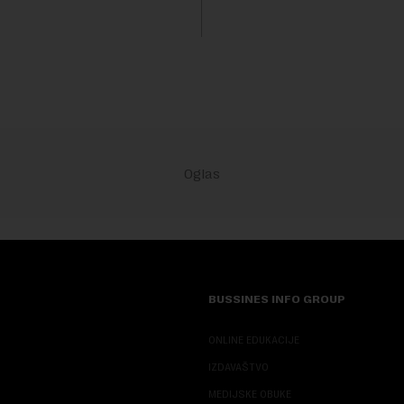
isključivo nakon d...
h vrsta na Zemlji vrednu 200
ara.Fond...
BUSSINES INFO GROUP
ONLINE EDUKACIJE
IZDAVAŠTVO
MEDIJSKE OBUKE