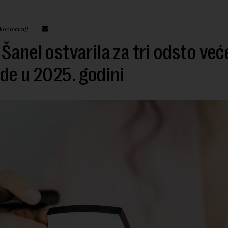
konomija//
Šanel ostvarila za tri odsto već
de u 2025. godini