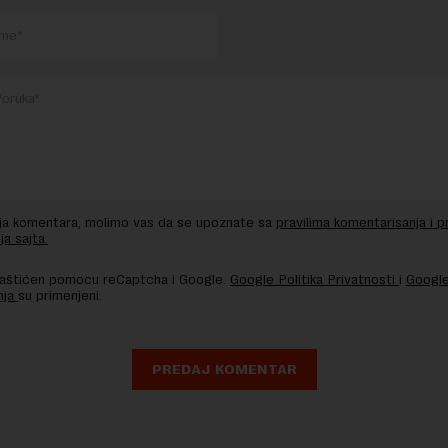
nja komentara, molimo vas da se upoznate sa
pravilima komentarisanja i p
ja sajta.
 zaštićen pomocu reCaptcha i Google.
Google Politika Privatnosti
i
Google
nja
su primenjeni.