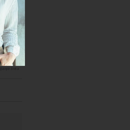
učna
e se u
janje linka