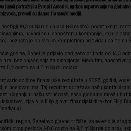
valjujući potražnji u Evropi i Americi, uprkos usporavanju na globaln
roizvoda, preneli su danas francuski mediji.
 dostigli 19,3 milijarde dolara (+3 odsto), podstaknuti ras
slovanjima, navodi se u saopštenju kompanije, koju je osn
co), poznata je po svojim kompletima od tvida i parfemu Š
šle godine, Šanel je prijavio pad neto prihoda od 14,3 ods
dolara, bez objašnjenja za smanjenje. Međutim, operativni p
a 5,2 odsto na 4,7 milijardi dolara.
 ostvario solidne finansijske rezultate u 2025. godini, vođ
ojim poslovanjima. Taj rezultat odražava našu kontinuiran
ost ulaganju u našu stručnost, našu globalnu mrežu butik
 iskustvo“, izjavio je Filip glavni finansijski direktor Filip Bl
Bondiaux).
cifički region, Šanelovo glavno tržište, zabeležio je stagn
okom ovog perioda (-0,6 odsto na 9,2 milijarde dolara), us