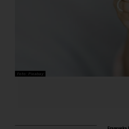
Foto: Pixabay
Francuska l