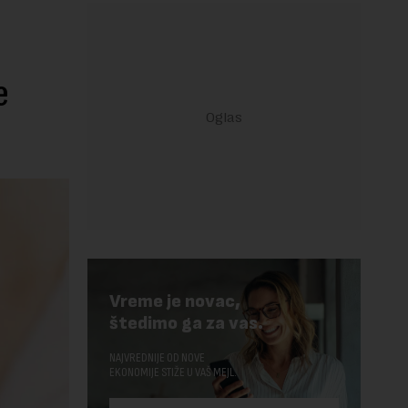
e
Vreme je novac,
štedimo ga za vas.
NAJVREDNIJE OD NOVE
EKONOMIJE STIŽE U VAŠ MEJL.