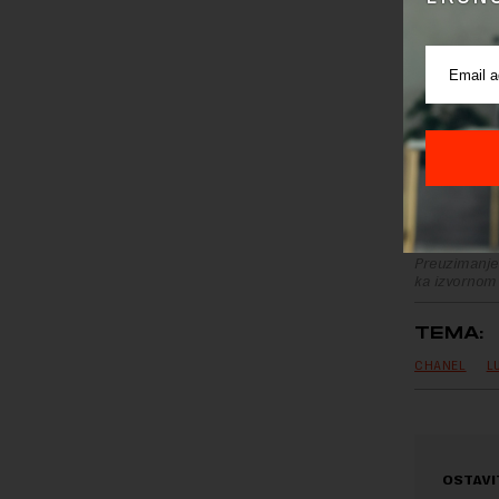
kombinaci
Novi buti
prekretnic
saopštenj
Preuzimanje 
ka izvornom
TEMA:
CHANEL
L
OSTAVI