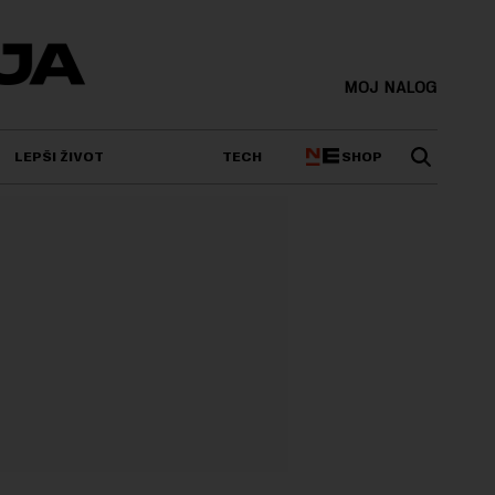
MOJ NALOG
SHOP
LEPŠI ŽIVOT
TECH