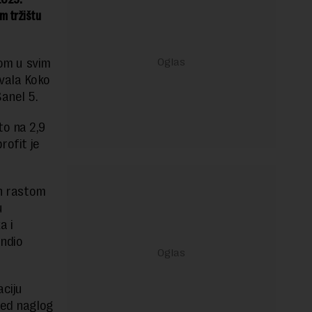
om tržištu
tom u svim
ovala Koko
anel 5.
to na 2,9
rofit je
en rastom
u
a i
ondio
aciju
red naglog