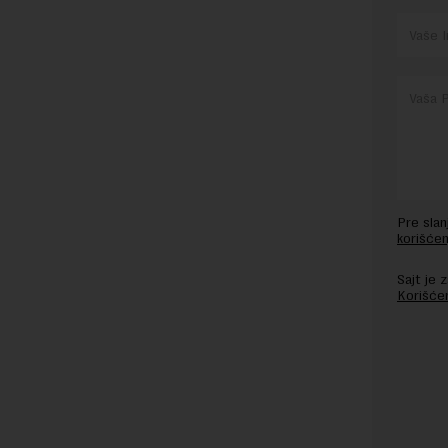
Pre sla
korišćen
Sajt je
Korišće