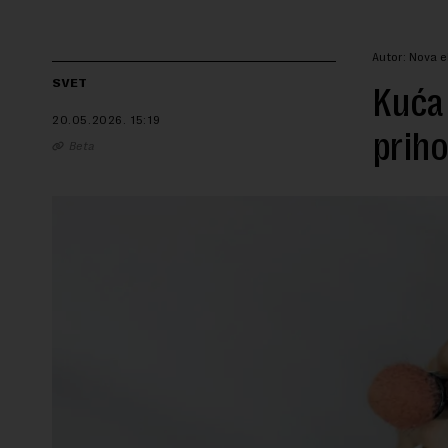
Autor: Nova e
SVET
Kuća 
20.05.2026.
15:19
priho
Beta