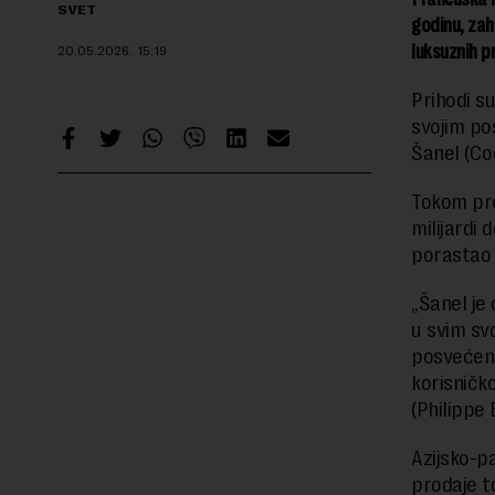
SVET
godinu, zah
luksuznih p
20.05.2026.
15:19
Prihodi su
svojim po
Šanel (Co
Tokom pro
milijardi 
porastao z
„Šanel je
u svim sv
posvećen
korisničko
(Philippe 
Azijsko-pa
prodaje t