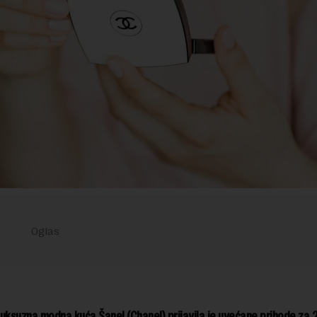
uksuzna modna kuća Šanel (Chanel) prijavila je uvećane prihode za 