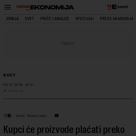
SHOP
SRBIJA
SVET
PRIČE I ANALIZE
SPECIJALI
PRESS AKADEMIJA
SVET
06.12.2018.
16:31
Novac.hr
Autor: Rasim Ljajić
Kupci će proizvode plaćati preko