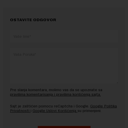
OSTAVITE ODGOVOR
Pre slanja komentara, molimo vas da se upoznate sa
pravilima komentarisanja i pravilima korišćenja sajta.
Sajt je zaštićen pomocu reCaptcha i Google.
Google Politika
Privatnosti
i
Google Uslovi Korišćenja
su primenjeni.