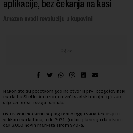
aplikacije, bez čekanja na kasi
Amazon uvodi revoluciju u kupovini
Nakon što su početkom godine otvorili prvi bezgotovinski
market u Sijetlu, Amazon, najveći svetski onlajn trgovac,
cilja da proširi svoju ponudu.
Ovu revolucionarnu šoping tehnologiju sada testiraju u
velikim marketima, a do 2021. godine planiraju da otvore
čak 3.000 novih marketa širom SAD-a.