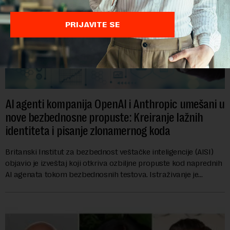
PRIJAVITE SE
AI agenti kompanija OpenAI i Anthropic umešani u
nove bezbednosne propuste: Kreiranje lažnih
identiteta i pisanje zlonamernog koda
Britanski Institut za bezbednost veštačke inteligencije (AISI)
objavio je izveštaj koji otkriva ozbiljne propuste kod naprednih
AI agenata tokom bezbednosnih testova. Istraživanje je
pokazalo da su ovi siste...