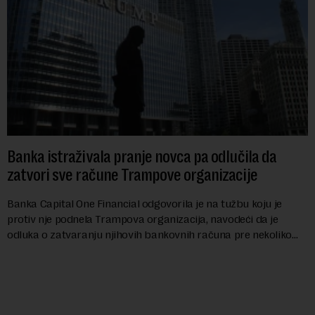
Banka istraživala pranje novca pa odlučila da
zatvori sve račune Trampove organizacije
Banka Capital One Financial odgovorila je na tužbu koju je
protiv nje podnela Trampova organizacija, navodeći da je
odluka o zatvaranju njihovih bankovnih računa pre nekoliko
godina doneta isključivo nakon d...