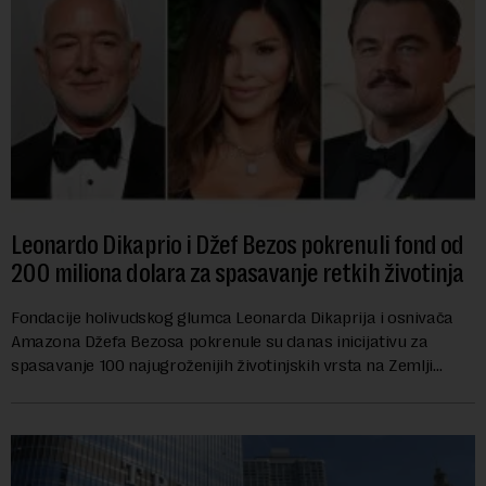
Leonardo Dikaprio i Džef Bezos pokrenuli fond od
200 miliona dolara za spasavanje retkih životinja
Fondacije holivudskog glumca Leonarda Dikaprija i osnivača
Amazona Džefa Bezosa pokrenule su danas inicijativu za
spasavanje 100 najugroženijih životinjskih vrsta na Zemlji
vrednu 200 miliona dolara.Fond...