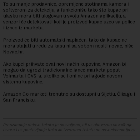
To su manje prodavnice, opremljene stotinama kamera i
softverom za detekciju, a funkcionišu tako što kupac pri
ulasku mora biti ulogovan u svoju Amazon aplikaciju, a
senzori će detektovati koji je proizvod kupac uzeo sa police
i izneo iz marketa.
Proizvod će biti automatski naplaćen, tako da kupac ne
mora stajati u redu za kasu ni sa sobom nositi novac, piše
Novac.hr.
Ako kupci prihvate ovaj novi način kupovine, Amazon bi
mogao da ugrozi tradicionalne lance marketa poput
Volmarta i CVS-a, ukoliko se i oni ne prilagode novom
sistemu kupovine.
Amazon Go marketi trenutno su dostupni u Sijetlu, Čikagu i
San Francisku.
Preuzimanje delova teksta je dozvoljeno, ali uz obavezno navođenje
izvora i uz postavljanje linka ka izvornom tekstu na novaekonomija.rs