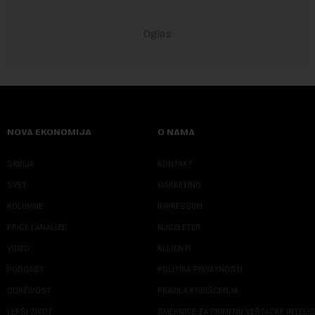
NOVA EKONOMIJA
O NAMA
SRBIJA
KONTAKT
SVET
MARKETING
KOLUMNE
IMPRESSUM
PRIČE I ANALIZE
NJUZLETER
VIDEO
KLIJENTI
PODCAST
POLITIKA PRIVATNOSTI
ODRŽIVOST
PRAVILA KORIŠĆENJA
LEPŠI ŽIVOT
SMERNICE ZA PRIMENU VEŠTAČKE INTELI