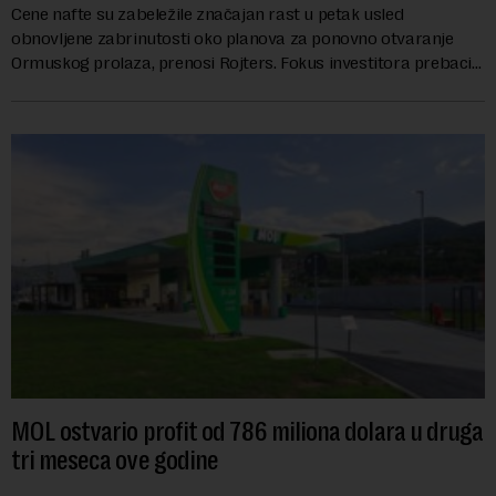
Cene nafte su zabeležile značajan rast u petak usled
obnovljene zabrinutosti oko planova za ponovno otvaranje
Ormuskog prolaza, prenosi Rojters. Fokus investitora prebacio
se na predloge Irana i Omana koji b...
MOL ostvario profit od 786 miliona dolara u druga
tri meseca ove godine