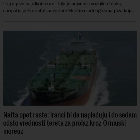
litara piva sa alkoholom i bila je najveći izvoznik u bloku,
saopštio je Eurostat povodom Međunarodnog dana piva koji
se obeležava danas. ...
Nafta opet raste: Iranci bi da naplaćuju i do sedam
odsto vrednosti tereta za prolaz kroz Ormuski
moreuz