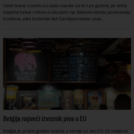
Cene hrane u svetu su sada najviše za tri i po godine, jer letnji
toplotni talasi i ratovi u Ukrajini i na Bliskom istoku povećavaju
troškove, piše britanski list Gardijan.Indeks cena
prehrambenih proiz...
Belgija najveći izvoznik piva u EU
Belgija je prošle godine izvezla u zemlje u i van EU 1,5 milijardi