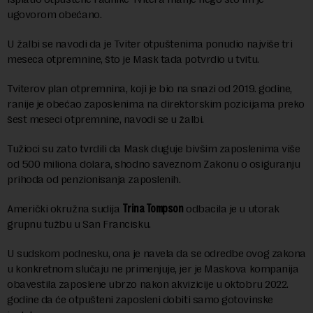
ugovorom obećano.
U žalbi se navodi da je Tviter otpuštenima ponudio najviše tri
meseca otpremnine, što je Mask tada potvrdio u tvitu.
Tviterov plan otpremnina, koji je bio na snazi od 2019. godine,
ranije je obećao zaposlenima na direktorskim pozicijama preko
šest meseci otpremnine, navodi se u žalbi.
Tužioci su zato tvrdili da Mask duguje bivšim zaposlenima više
od 500 miliona dolara, shodno saveznom Zakonu o osiguranju
prihoda od penzionisanja zaposlenih.
Američki okružna sudija
Trina Tompson
odbacila je u utorak
grupnu tužbu u San Francisku.
U sudskom podnesku, ona je navela da se odredbe ovog zakona
u konkretnom slučaju ne primenjuje, jer je Maskova kompanija
obavestila zaposlene ubrzo nakon akvizicije u oktobru 2022.
godine da će otpušteni zaposleni dobiti samo gotovinske