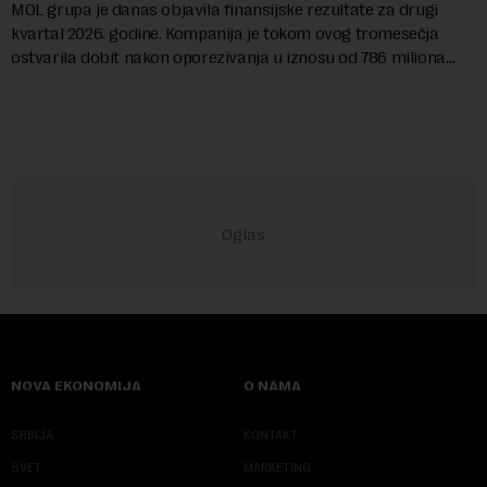
MOL grupa je danas objavila finansijske rezultate za drugi
kvartal 2026. godine. Kompanija je tokom ovog tromesečja
ostvarila dobit nakon oporezivanja u iznosu od 786 miliona
američkih dolara. Rezultatima su...
NOVA EKONOMIJA
O NAMA
SRBIJA
KONTAKT
SVET
MARKETING