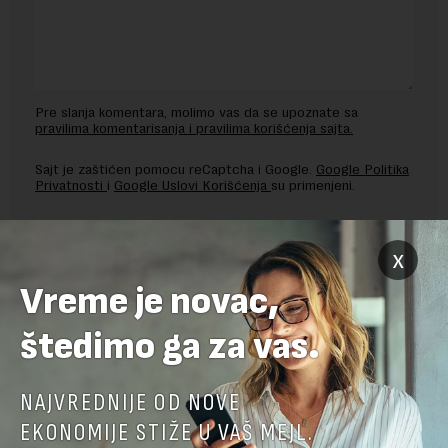
Pre slanja komentara, molimo vas da se upoznate sa
pravilima komentarisanja i pravilima korišćenja sajta.
Sajt je zaštićen pomocu reCaptcha i Google.
Google Politika
Privatnosti
i
Google Uslovi Korišćenja
su primenjeni.
x
Vreme je novac,
štedimo ga za vas.
NAJVREDNIJE OD NOVE
EKONOMIJE STIŽE U VAŠ MEJL.