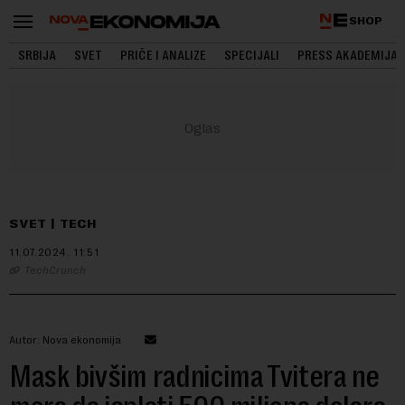
SHOP
SRBIJA
SVET
PRIČE I ANALIZE
SPECIJALI
PRESS AKADEMIJA
SVET
TECH
11.07.2024.
11:51
TechCrunch
Autor: Nova ekonomija
Mask bivšim radnicima Tvitera ne