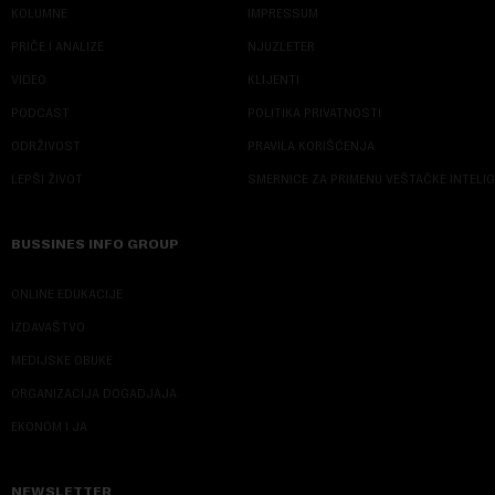
KOLUMNE
IMPRESSUM
PRIČE I ANALIZE
NJUZLETER
VIDEO
KLIJENTI
PODCAST
POLITIKA PRIVATNOSTI
ODRŽIVOST
PRAVILA KORIŠĆENJA
LEPŠI ŽIVOT
SMERNICE ZA PRIMENU VEŠTAČKE INTELI
BUSSINES INFO GROUP
ONLINE EDUKACIJE
IZDAVAŠTVO
MEDIJSKE OBUKE
ORGANIZACIJA DOGADJAJA
EKONOM I JA
NEWSLETTER