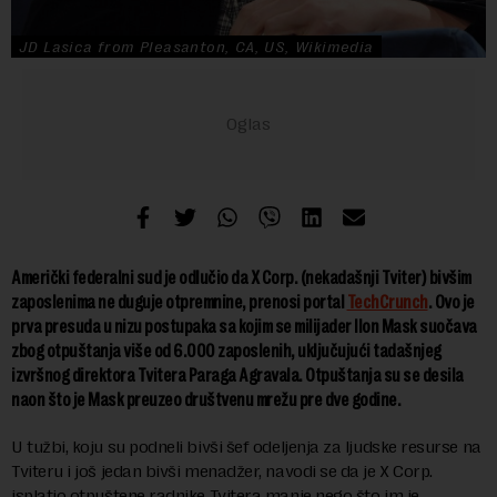
JD Lasica from Pleasanton, CA, US, Wikimedia
Američki federalni sud je odlučio da X Corp. (nekadašnji Tviter) bivšim
zaposlenima ne duguje otpremnine, prenosi portal
TechCrunch
. Ovo je
prva presuda u nizu postupaka sa kojim se milijader Ilon Mask suočava
zbog otpuštanja više od 6.000 zaposlenih, uključujući tadašnjeg
izvršnog direktora Tvitera Paraga Agravala. Otpuštanja su se desila
naon što je Mask preuzeo društvenu mrežu pre dve godine.
U tužbi, koju su podneli bivši šef odeljenja za ljudske resurse na
Tviteru i još jedan bivši menadžer, navodi se da je X Corp.
isplatio otpuštene radnike Tvitera manje nego što im je