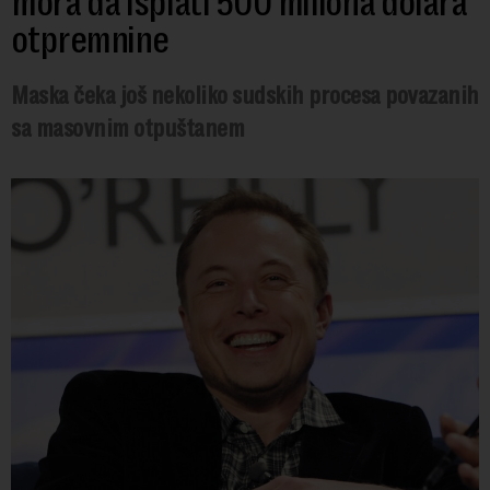
mora da isplati 500 miliona dolara
otpremnine
Maska čeka još nekoliko sudskih procesa povazanih
sa masovnim otpuštanem