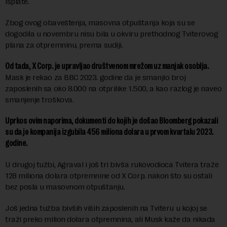
isplate.
Zbog ovog obaveštenja, masovna otpuštanja koja su se
dogodila u novembru nisu bila u okviru prethodnog Tviterovog
plana za otpremninu, prema sudiji.
Od tada, X Corp. je upravljao društvenom mrežom uz manjak osoblja.
Mask je rekao za BBC 2023. godine da je smanjio broj
zaposlenih sa oko 8.000 na otprilike 1.500, a kao razlog je naveo
smanjenje troškova.
Uprkos ovim naporima, dokumenti do kojih je došao Bloomberg pokazali
su da je kompanija izgubila 456 miliona dolara u prvom kvartalu 2023.
godine.
U drugoj tužbi, Agraval i još tri bivša rukovodioca Tvitera traže
128 miliona dolara otpremnine od X Corp. nakon što su ostali
bez posla u masovnom otpuštanju.
Još jedna tužba bivših viših zaposlenih na Tviteru u kojoj se
traži preko milion dolara otpremnina, ali Musk kaže da nikada