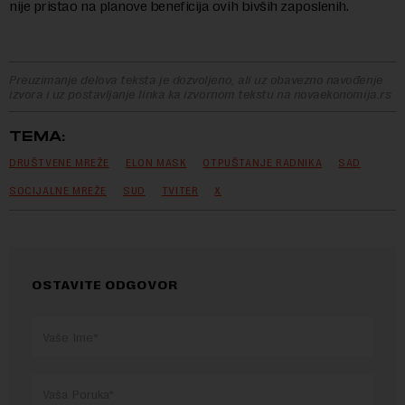
nije pristao na planove beneficija ovih bivših zaposlenih.
Preuzimanje delova teksta je dozvoljeno, ali uz obavezno navođenje
izvora i uz postavljanje linka ka izvornom tekstu na novaekonomija.rs
TEMA:
DRUŠTVENE MREŽE
ELON MASK
OTPUŠTANJE RADNIKA
SAD
SOCIJALNE MREŽE
SUD
TVITER
X
OSTAVITE ODGOVOR