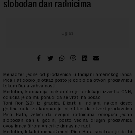
slobodan dan radnicima
Menadžer jedne od prodavnica u Indijani američkog lanca
Pica Hat dobio je otkaz pošto je odbio da otvori prodavnicu
tokom Dana zahvalnosti.
Međutim, kompanija, nakon što je o slučaju izvestio CNN,
odlučila je da mu ponudi da se vrati na posao.
Toni Ror (28) iz gradića Elkart u Indijani, nakon deset
godina rada za kompaniju, nije hteo da otvori prodavnicu
Pica Hata, želeći da svojim radnicima omogući jedan
slobodan dan u godini, pošto većina drugih prodavnica
ovog lanca širom Amerike danas ne radi.
Međutim, lokalni menadžment Pica Hata smatrao je da bi