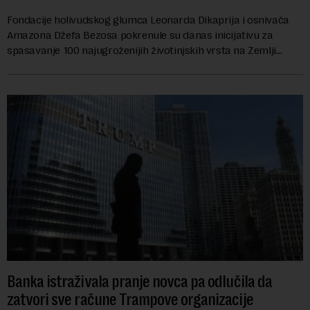
Fondacije holivudskog glumca Leonarda Dikaprija i osnivača
Amazona Džefa Bezosa pokrenule su danas inicijativu za
spasavanje 100 najugroženijih životinjskih vrsta na Zemlji
vrednu 200 miliona dolara.Fond...
Banka istraživala pranje novca pa odlučila da
zatvori sve račune Trampove organizacije