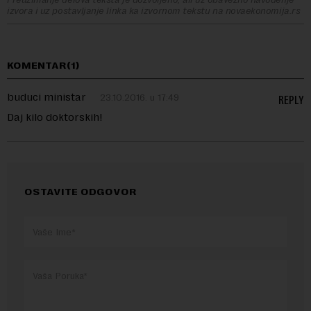
izvora i uz postavljanje linka ka izvornom tekstu na novaekonomija.rs
KOMENTAR(1)
buduci ministar
23.10.2016. u 17:49
REPLY
Daj kilo doktorskih!
OSTAVITE ODGOVOR