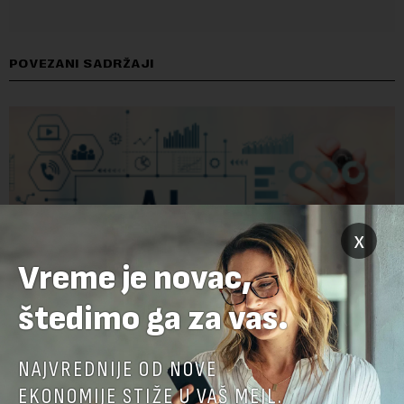
POVEZANI SADRŽAJI
x
Vreme je novac,
štedimo ga za vas.
AI agenti kompanija OpenAI i Anthropic umešani u
NAJVREDNIJE OD NOVE
nove bezbednosne propuste: Kreiranje lažnih
EKONOMIJE STIŽE U VAŠ MEJL.
identiteta i pisanje zlonamernog koda