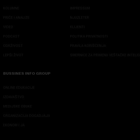
KOLUMNE
IMPRESSUM
PRIČE I ANALIZE
NJUZLETER
VIDEO
KLIJENTI
PODCAST
POLITIKA PRIVATNOSTI
ODRŽIVOST
PRAVILA KORIŠĆENJA
LEPŠI ŽIVOT
SMERNICE ZA PRIMENU VEŠTAČKE INTELI
BUSSINES INFO GROUP
ONLINE EDUKACIJE
IZDAVAŠTVO
MEDIJSKE OBUKE
ORGANIZACIJA DOGADJAJA
EKONOM I JA