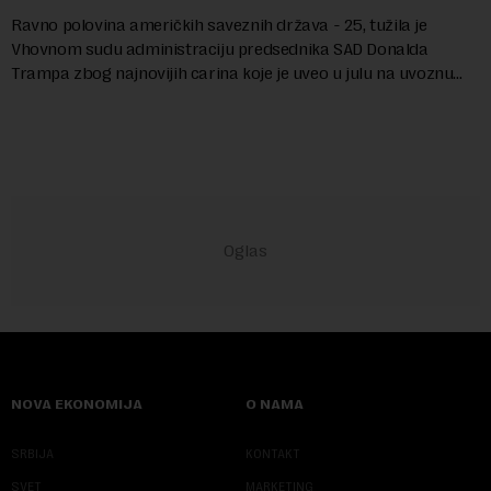
Ravno polovina američkih saveznih država - 25, tužila je
Vhovnom sudu administraciju predsednika SAD Donalda
Trampa zbog najnovijih carina koje je uveo u julu na uvoznu
robu iz 59 zemalja sveta, uključujući ...
NOVA EKONOMIJA
O NAMA
SRBIJA
KONTAKT
SVET
MARKETING