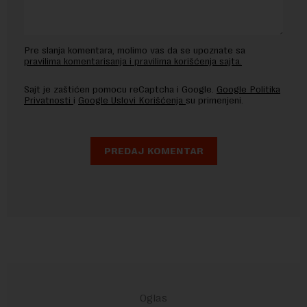
Pre slanja komentara, molimo vas da se upoznate sa
pravilima komentarisanja i pravilima korišćenja sajta.
Sajt je zaštićen pomocu reCaptcha i Google.
Google Politika
Privatnosti
i
Google Uslovi Korišćenja
su primenjeni.