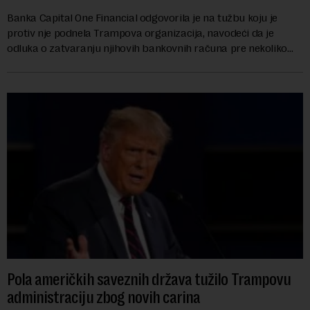
Banka Capital One Financial odgovorila je na tužbu koju je
protiv nje podnela Trampova organizacija, navodeći da je
odluka o zatvaranju njihovih bankovnih računa pre nekoliko
godina doneta isključivo nakon d...
Pola američkih saveznih država tužilo Trampovu
administraciju zbog novih carina