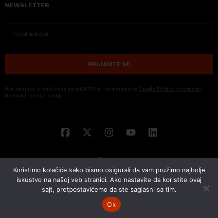
NEWSLETTER
PRIJAVITE SE
Ova stranica je zaštićena sa reCAPTCHA i primenjuju se
Google Politika privatnosti
i
Uslovi korišćenja usluge
Koristimo kolačiće kako bismo osigurali da vam pružimo najbolje
iskustvo na našoj veb stranici. Ako nastavite da koristite ovaj
sajt, pretpostavićemo da ste saglasni sa tim.
© 2026 NOVA EKONOMIJA | SVA PRAVA ZADŽANA | DEVELOPED BY
CUBES
Ok