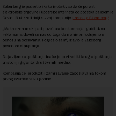
Zakerberg je podsetio i kako je očekivao da će porast
elektronske trgovine i upotrebe interneta od početka pandemije
Covid-19 ubrzati dalji razvoj kompanije,
preneo je Bloomberg
.
„Makroekonomski pad, povećana konkurencija i gubitak na
reklamama doveli su nas do toga da manje prihodujemo u
odnosu na očekivanja. Pogrešio sam“, izjavio je Zakeberg
povodom otpuptanja.
Najavljeno otpuštanje inače je prvi veliki krug otpuštanja
u istoriji giganta društvenih medija.
Kompanija će produžiti i zamrzavanje zapošljavanja tokom
prvog kvartala 2023. godine.