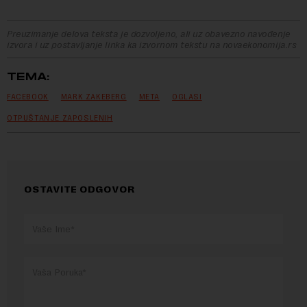
Preuzimanje delova teksta je dozvoljeno, ali uz obavezno navođenje
izvora i uz postavljanje linka ka izvornom tekstu na novaekonomija.rs
TEMA:
FACEBOOK
MARK ZAKEBERG
META
OGLASI
OTPUŠTANJE ZAPOSLENIH
OSTAVITE ODGOVOR