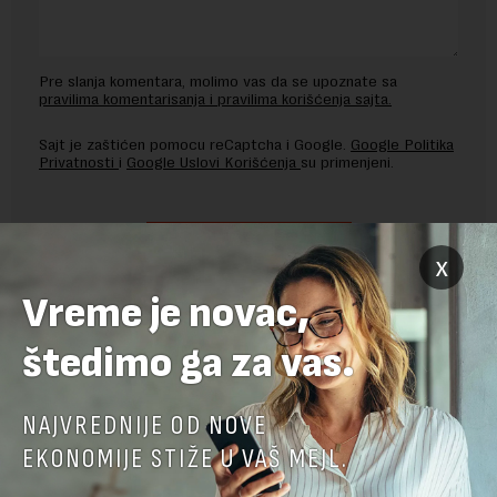
Pre slanja komentara, molimo vas da se upoznate sa
pravilima komentarisanja i pravilima korišćenja sajta.
Sajt je zaštićen pomocu reCaptcha i Google.
Google Politika
Privatnosti
i
Google Uslovi Korišćenja
su primenjeni.
x
Vreme je novac,
štedimo ga za vas.
NAJVREDNIJE OD NOVE
EKONOMIJE STIŽE U VAŠ MEJL.