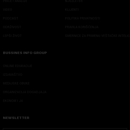
PRIČE I ANALIZE
NJUZLETER
VIDEO
KLIJENTI
PODCAST
POLITIKA PRIVATNOSTI
ODRŽIVOST
PRAVILA KORIŠĆENJA
LEPŠI ŽIVOT
SMERNICE ZA PRIMENU VEŠTAČKE INTELI
BUSSINES INFO GROUP
ONLINE EDUKACIJE
IZDAVAŠTVO
MEDIJSKE OBUKE
ORGANIZACIJA DOGADJAJA
EKONOM I JA
NEWSLETTER