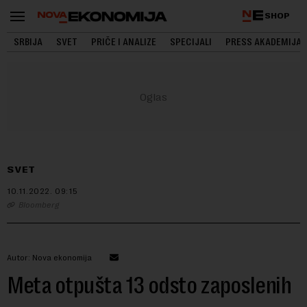
SHOP
SRBIJA
SVET
PRIČE I ANALIZE
SPECIJALI
PRESS AKADEMIJA
SVET
10.11.2022.
09:15
Bloomberg
Autor: Nova ekonomija
Meta otpušta 13 odsto zaposlenih