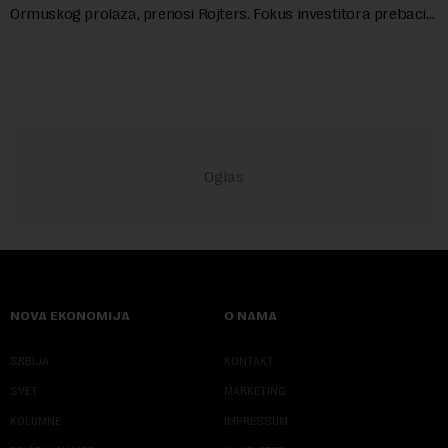
Ormuskog prolaza, prenosi Rojters. Fokus investitora prebacio
se na predloge Irana i Omana koji b...
NOVA EKONOMIJA
O NAMA
SRBIJA
KONTAKT
SVET
MARKETING
KOLUMNE
IMPRESSUM