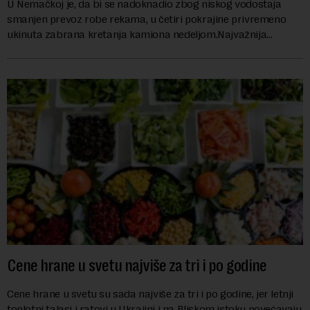
U Nemačkoj je, da bi se nadoknadio zbog niskog vodostaja
smanjen prevoz robe rekama, u četiri pokrajine privremeno
ukinuta zabrana kretanja kamiona nedeljom.Najvažnija
nemačka reka Rajna ima najniži vodo...
Cene hrane u svetu najviše za tri i po godine
Cene hrane u svetu su sada najviše za tri i po godine, jer letnji
toplotni talasi i ratovi u Ukrajini i na Bliskom istoku povećavaju