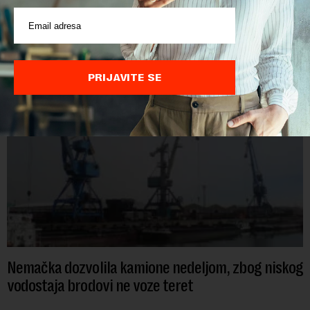
POVEZANI SADRŽAJI
PRIJAVITE SE
Nemačka dozvolila kamione nedeljom, zbog niskog
vodostaja brodovi ne voze teret