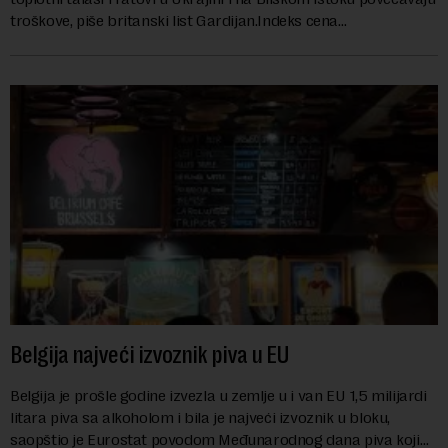
troškove, piše britanski list Gardijan.Indeks cena
prehrambenih proiz...
Belgija najveći izvoznik piva u EU
Belgija je prošle godine izvezla u zemlje u i van EU 1,5 milijardi
litara piva sa alkoholom i bila je najveći izvoznik u bloku,
saopštio je Eurostat povodom Međunarodnog dana piva koji