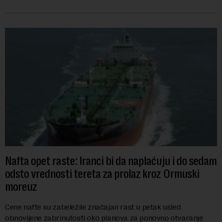
se obeležava danas. ...
Nafta opet raste: Iranci bi da naplaćuju i do sedam
odsto vrednosti tereta za prolaz kroz Ormuski
moreuz
Cene nafte su zabeležile značajan rast u petak usled
obnovljene zabrinutosti oko planova za ponovno otvaranje