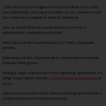
„Želim da preuzmem odgovornost za ove odluke i za to kako
smo došli dovde. Znam da je ovo teško za sve, a posebno mi je
žao onima koji su pogođeni“, rekao je Zakerberg.
Kako se navodi, Meta će smanjiti tršokove, imovinu u
nekretninama i preispitaće potrošnju.
Meta, čije su akcije ove godine pale za 71 odsto, zbog pada
prihoda.
Smanjenje prihoda, najdrastičnije je u kompaniji od osnivanja
Fejsbuka 2004. godine.
Razlog je naglo usporavanje tržišta digitalnog oglašavanja, pre
svega zbog moguće recesije,
o čemu je Nova ekonomija takođe
pisala
.
Fejsbuk je inače postao Meta nakon Zakebergovih investicija u
projekte tsakozvane virtuelne stvarnosti.