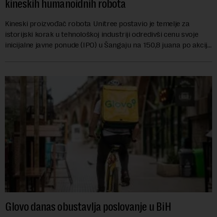
kineskih humanoidnih robota
Kineski proizvođač robota Unitree postavio je temelje za
istorijski korak u tehnološkoj industriji odredivši cenu svoje
inicijalne javne ponude (IPO) u Šangaju na 150,8 juana po akciji.
Kompanija nastoji da ...
Glovo danas obustavlja poslovanje u BiH