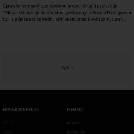
Španska kompanija za dostavu hrane i drugih proizvoda
"Glovo" odlučila je da obustavi poslovanje u Bosni i Hercegovini
(BiH), a danas je poslednji dan poslovanja u ovoj zemlji, piše
banjalučki poslovni porta...
NOVA EKONOMIJA
O NAMA
SRBIJA
KONTAKT
SVET
MARKETING