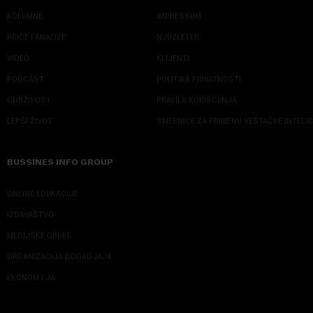
KOLUMNE
IMPRESSUM
PRIČE I ANALIZE
NJUZLETER
VIDEO
KLIJENTI
PODCAST
POLITIKA PRIVATNOSTI
ODRŽIVOST
PRAVILA KORIŠĆENJA
LEPŠI ŽIVOT
SMERNICE ZA PRIMENU VEŠTAČKE INTELI
BUSSINES INFO GROUP
ONLINE EDUKACIJE
IZDAVAŠTVO
MEDIJSKE OBUKE
ORGANIZACIJA DOGADJAJA
EKONOM I JA