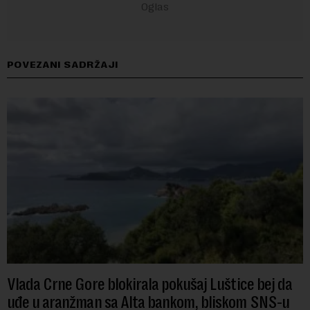
POVEZANI SADRŽAJI
Vlada Crne Gore blokirala pokušaj Luštice bej da
uđe u aranžman sa Alta bankom, bliskom SNS-u