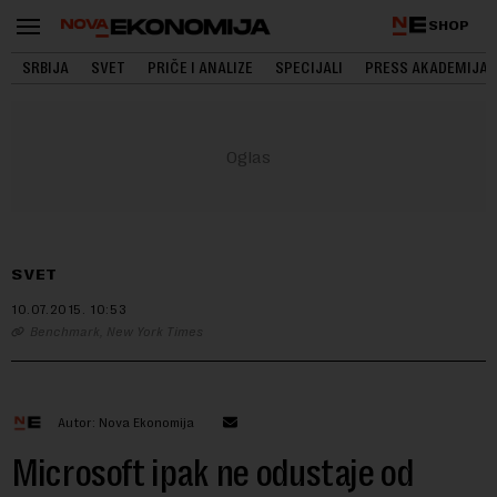
SHOP
SRBIJA
SVET
PRIČE I ANALIZE
SPECIJALI
PRESS AKADEMIJA
SVET
10.07.2015.
10:53
Benchmark, New York Times
Autor: Nova Ekonomija
Microsoft ipak ne odustaje od