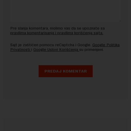
Pre slanja komentara, molimo vas da se upoznate sa
pravilima komentarisanja i pravilima korišćenja sajta.
Sajt je zaštićen pomocu reCaptcha i Google.
Google Politika
Privatnosti
i
Google Uslovi Korišćenja
su primenjeni.