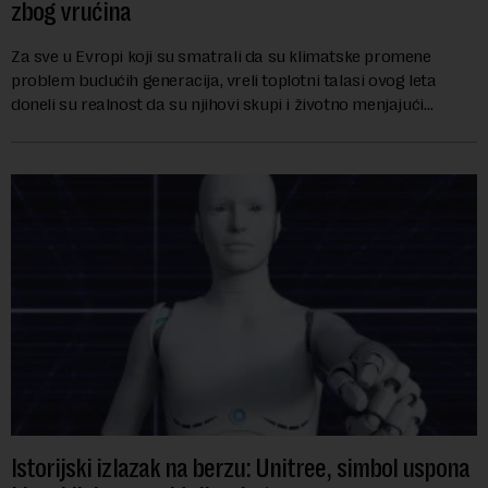
zbog vrućina
Za sve u Evropi koji su smatrali da su klimatske promene
problem budućih generacija, vreli toplotni talasi ovog leta
doneli su realnost da su njihovi skupi i životno menjajući
ekonomski uticaji već stigli, p...
Istorijski izlazak na berzu: Unitree, simbol uspona