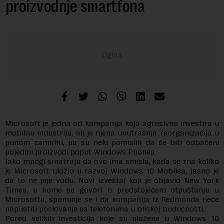
proizvodnje smartfona
Microsoft je jedna od kompanija koja agresivno investira u
mobilnu industriju, ali je njena unutrašnja reorganizacija u
punom zamahu, pa su neki pomislili da će biti odbačeni
pojedini proizvodi poput Windows Phonea.
Iako mnogi smatraju da ovo ima smisla, kada se zna koliko
je Microsoft uložio u razvoj Windows 10 Mobilea, jasno je
da to ne pije vodu. Novi izveštaj koji je objavio New York
Times, u kome se govori o predstojećem otpuštanju u
Microsoftu, spominje se i da kompanija iz Redmonda neće
napustiti poslovanje sa telefonima u bliskoj budućnosti.
Pored velikih investicija koje su uložene u Windows 10