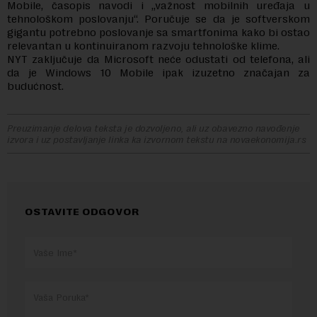
Mobile, časopis navodi i „važnost mobilnih uređaja u
tehnološkom poslovanju“. Poručuje se da je softverskom
gigantu potrebno poslovanje sa smartfonima kako bi ostao
relevantan u kontinuiranom razvoju tehnološke klime.
NYT zaključuje da Microsoft neće odustati od telefona, ali
da je Windows 10 Mobile ipak izuzetno značajan za
budućnost.
Preuzimanje delova teksta je dozvoljeno, ali uz obavezno navođenje
izvora i uz postavljanje linka ka izvornom tekstu na novaekonomija.rs
OSTAVITE ODGOVOR