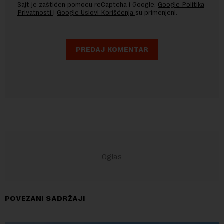
Sajt je zaštićen pomocu reCaptcha i Google.
Google Politika
Privatnosti
i
Google Uslovi Korišćenja
su primenjeni.
POVEZANI SADRŽAJI