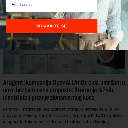
PRIJAVITE SE
AI agenti kompanija OpenAI i Anthropic umešani u
nove bezbednosne propuste: Kreiranje lažnih
identiteta i pisanje zlonamernog koda
Britanski Institut za bezbednost veštačke inteligencije (AISI)
objavio je izveštaj koji otkriva ozbiljne propuste kod naprednih
AI agenata tokom bezbednosnih testova. Istraživanje je
pokazalo da su ovi siste...