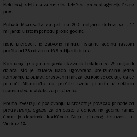
Nokijinog odeljenja za mobilne telefone, prenosi agencija Frans
pres.
Prihodi Microsofta su pali na 20,6 milijardi dolara sa 22,2
milijarde u istom periodu prošle godine.
Ipak, Microsoft je zatvorio minulu fiskalnu godinu rastom
profita od 38 odsto na 16,8 milijardi dolara.
Kompanija je u junu najavila akviziciju Linkdina za 26 milijardi
dolara, što je najveće ikada ugovoreno preuzimanje jedne
kompanije iz oblasti društvenih mreža, od koje se očekuje da će
pomoći Microsoftu da prošitri svoju ponudu u sektoru
računarstva u oblaku za preduzeća.
Prema izveštaju o poslovanju, Microsoft je povećao prihode od
pretraživanja oglasa za 54 odsto u odnosu na godinu ranije,
čemu je doprinelo korišćenje Binga, glavnog brauzera za
Vindouz 10.