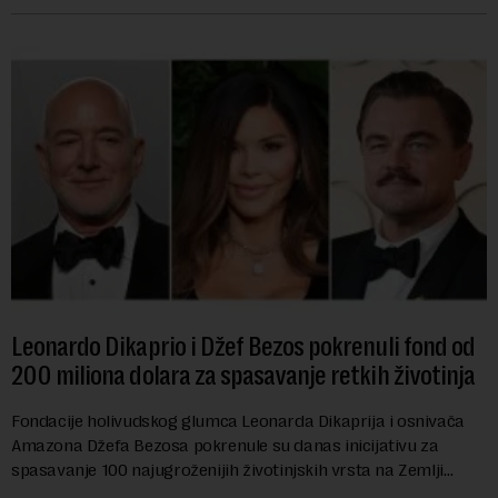
Leonardo Dikaprio i Džef Bezos pokrenuli fond od
200 miliona dolara za spasavanje retkih životinja
Fondacije holivudskog glumca Leonarda Dikaprija i osnivača
Amazona Džefa Bezosa pokrenule su danas inicijativu za
spasavanje 100 najugroženijih životinjskih vrsta na Zemlji
vrednu 200 miliona dolara.Fond...