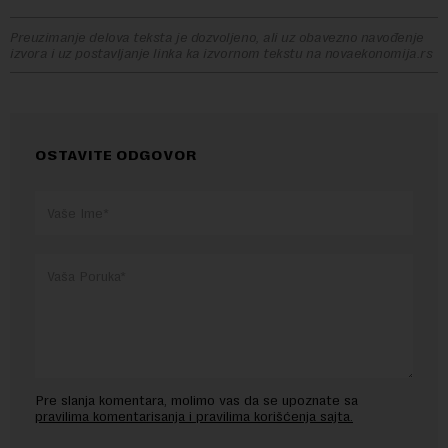
Preuzimanje delova teksta je dozvoljeno, ali uz obavezno navođenje
izvora i uz postavljanje linka ka izvornom tekstu na novaekonomija.rs
OSTAVITE ODGOVOR
Pre slanja komentara, molimo vas da se upoznate sa
pravilima komentarisanja i pravilima korišćenja sajta.