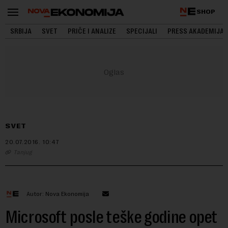
SHOP
SRBIJA
SVET
PRIČE I ANALIZE
SPECIJALI
PRESS AKADEMIJA
SVET
20.07.2016.
10:47
Tanjug
Autor: Nova Ekonomija
Microsoft posle teške godine opet