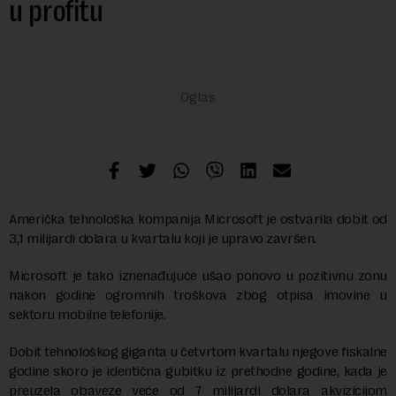
u profitu
Američka tehnološka kompanija Microsoft je ostvarila dobit od
3,1 milijardi dolara u kvartalu koji je upravo završen.
Microsoft je tako iznenađujuće ušao ponovo u pozitivnu zonu
nakon godine ogromnih troškova zbog otpisa imovine u
sektoru mobilne telefonije.
Dobit tehnološkog giganta u četvrtom kvartalu njegove fiskalne
godine skoro je identična gubitku iz prethodne godine, kada je
preuzela obaveze veće od 7 milijardi dolara akvizicijom