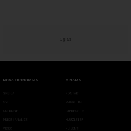
NOVA EKONOMIJA
O NAMA
SRBIJA
KONTAKT
SVET
MARKETING
KOLUMNE
IMPRESSUM
PRIČE I ANALIZE
NJUZLETER
VIDEO
KLIJENTI