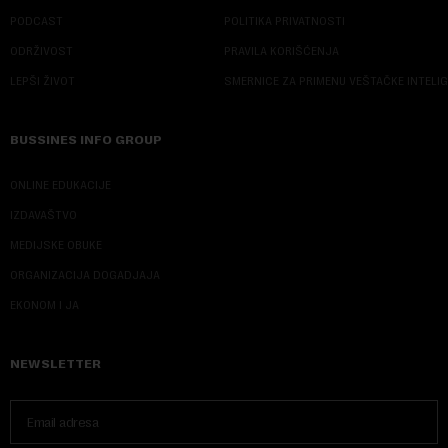
PODCAST
POLITIKA PRIVATNOSTI
ODRŽIVOST
PRAVILA KORIŠĆENJA
LEPŠI ŽIVOT
SMERNICE ZA PRIMENU VEŠTAČKE INTELI
BUSSINES INFO GROUP
ONLINE EDUKACIJE
IZDAVAŠTVO
MEDIJSKE OBUKE
ORGANIZACIJA DOGADJAJA
EKONOM I JA
NEWSLETTER