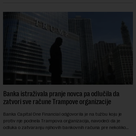
Banka istraživala pranje novca pa odlučila da
zatvori sve račune Trampove organizacije
Banka Capital One Financial odgovorila je na tužbu koju je
protiv nje podnela Trampova organizacija, navodeći da je
odluka o zatvaranju njihovih bankovnih računa pre nekoliko
godina doneta isključivo nakon d...