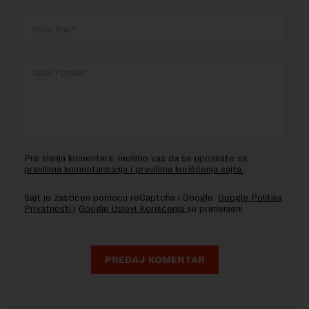
Pre slanja komentara, molimo vas da se upoznate sa
pravilima komentarisanja i pravilima korišćenja sajta.
Sajt je zaštićen pomocu reCaptcha i Google.
Google Politika
Privatnosti
i
Google Uslovi Korišćenja
su primenjeni.