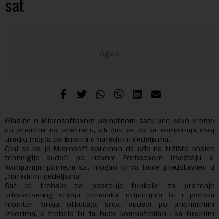
sat
Glasine o Microsoftovom pametnom satu već neko vreme
su prisutne na internetu, ali čini se da bi kompanija svoj
uređaj mogla da lansira u narednim nedeljama.
Čini se da je Microsoft spreman da uđe na tržište nosive
tehnolgije sudeći po novom Forbsovom izveštaju, a
kompanijin pametni sat mogao bi da bude predstavljen u
„narednim nedeljama“.
Sat bi trebalo da poseduje funkcije za praćenje
zdravstvenog stanja korisnika uključujući tu i pasivni
monitor broja otkucaja srca, sudeći po anonimnim
izvorima, a trebalo bi da bude kompatibilan i sa brojnim