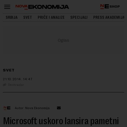
SHOP
SRBIJA
SVET
PRIČE I ANALIZE
SPECIJALI
PRESS AKADEMIJA
SVET
21.10.2014.
14:47
Techradar
Autor: Nova Ekonomija
Microsoft uskoro lansira pametni