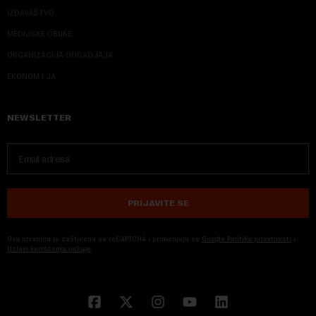
IZDAVAŠTVO
MEDIJSKE OBUKE
ORGANIZACIJA DOGADJAJA
EKONOM I JA
NEWSLETTER
PRIJAVITE SE
Ova stranica je zaštićena sa reCAPTCHA i primenjuju se
Google Politika privatnosti
i
Uslovi korišćenja usluge