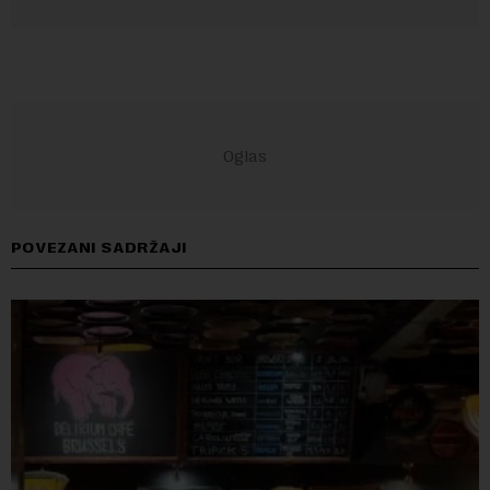
POVEZANI SADRŽAJI