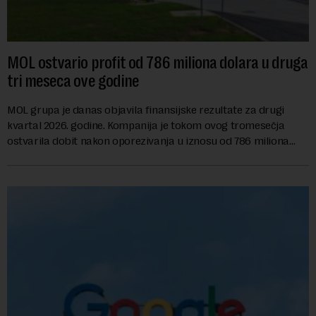
MOL ostvario profit od 786 miliona dolara u druga
tri meseca ove godine
MOL grupa je danas objavila finansijske rezultate za drugi
kvartal 2026. godine. Kompanija je tokom ovog tromesečja
ostvarila dobit nakon oporezivanja u iznosu od 786 miliona
američkih dolara. Rezultatima su...