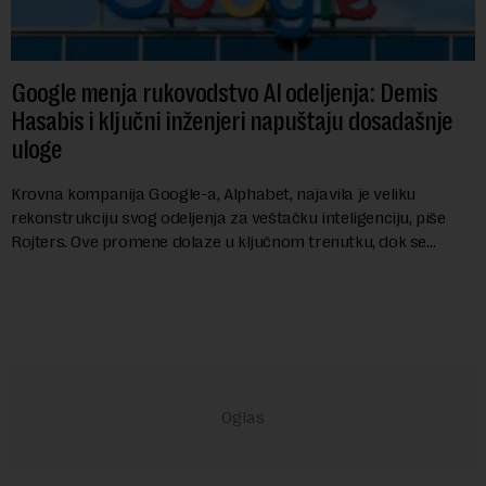
Google menja rukovodstvo AI odeljenja: Demis
Hasabis i ključni inženjeri napuštaju dosadašnje
uloge
Krovna kompanija Google-a, Alphabet, najavila je veliku
rekonstrukciju svog odeljenja za veštačku inteligenciju, piše
Rojters. Ove promene dolaze u ključnom trenutku, dok se
kompanija suočava sa sve većim pr...