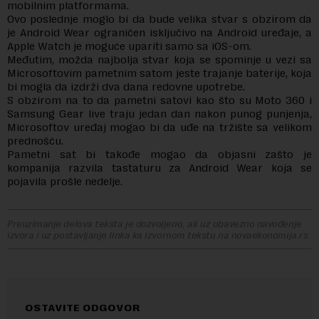
mobilnim platformama.
Ovo poslednje moglo bi da bude velika stvar s obzirom da
je Android Wear ograničen isključivo na Android uređaje, a
Apple Watch je moguće upariti samo sa iOS-om.
Međutim, možda najbolja stvar koja se spominje u vezi sa
Microsoftovim pametnim satom jeste trajanje baterije, koja
bi mogla da izdrži dva dana redovne upotrebe.
S obzirom na to da pametni satovi kao što su Moto 360 i
Samsung Gear live traju jedan dan nakon punog punjenja,
Microsoftov uređaj mogao bi da uđe na tržište sa velikom
prednošću.
Pametni sat bi takođe mogao da objasni zašto je
kompanija razvila tastaturu za Android Wear koja se
pojavila prošle nedelje.
Preuzimanje delova teksta je dozvoljeno, ali uz obavezno navođenje
izvora i uz postavljanje linka ka izvornom tekstu na novaekonomija.rs
OSTAVITE ODGOVOR