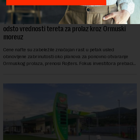
Nafta opet raste: Iranci bi da naplaćuju i do sedam
odsto vrednosti tereta za prolaz kroz Ormuski
moreuz
Cene nafte su zabeležile značajan rast u petak usled
obnovljene zabrinutosti oko planova za ponovno otvaranje
Ormuskog prolaza, prenosi Rojters. Fokus investitora prebacio
se na predloge Irana i Omana koji b...