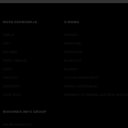
NOVA EKONOMIJA
O NAMA
SRBIJA
KONTAKT
SVET
MARKETING
KOLUMNE
IMPRESSUM
PRIČE I ANALIZE
NJUZLETER
VIDEO
KLIJENTI
PODCAST
POLITIKA PRIVATNOSTI
ODRŽIVOST
PRAVILA KORIŠĆENJA
LEPŠI ŽIVOT
SMERNICE ZA PRIMENU VEŠTAČKE INTELI
BUSSINES INFO GROUP
ONLINE EDUKACIJE