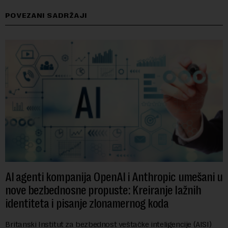
POVEZANI SADRŽAJI
AI agenti kompanija OpenAI i Anthropic umešani u
nove bezbednosne propuste: Kreiranje lažnih
identiteta i pisanje zlonamernog koda
Britanski Institut za bezbednost veštačke inteligencije (AISI)