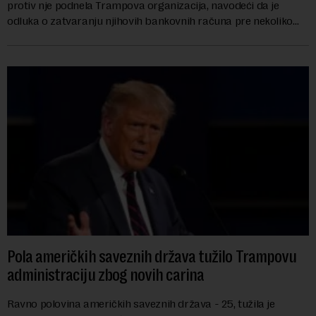
protiv nje podnela Trampova organizacija, navodeći da je
odluka o zatvaranju njihovih bankovnih računa pre nekoliko
godina doneta isključivo nakon d...
Pola američkih saveznih država tužilo Trampovu
administraciju zbog novih carina
Ravno polovina američkih saveznih država - 25, tužila je