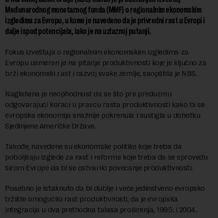
Međunarodnog monetarnog fonda (MMF) o regionalnim ekonomskim
izgledima za Evropu, u kome je navedeno da je privredni rast u Evropi i
dalje ispod potencijala, iako je na uzlaznoj putanji.
Fokus izveštaja o regionalnim ekonomskim izgledima za
Evropu usmeren je na pitanje produktivnosti koje je ključno za
brži ekonomski rast i razvoj svake zemlje, saopštila je NBS.
Naglašena je neophodnost da se što pre preduzmu
odgovarajući koraci u pravcu rasta produktivnosti kako bi se
evropska ekonomija snažnije pokrenula i sustigla u dohotku
Sjedinjene Američke Države.
Takođe, navedene su ekonomske politike koje treba da
poboljšaju izglede za rast i reforme koje treba da se sprovedu
širom Evrope da bi se ostvarilo povećanje produktivnosti.
Posebno je istaknuto da bi dublje i veće jedinstveno evropsko
tržište omogućilo rast produktivnosti, da je evropska
integracija u dva prethodna talasa proširenja, 1995. i 2004.