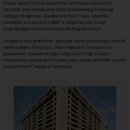
Prema njenim rečima, konkretna verifikacija ostvarenih
rezultata jeste dodeljivanje Srbiji investicionog kreditnog
rejtinga od agencije „Standard & Poor’s“, kao i uspešan
završetak aranžmana s MMF-a i dogovaranje novog
trogodišnjeg aranžmana savetodavnog karaktera.
„Imajući u vidu predvidive i povoljne uslove poslovanja i kvalitet
radne snage u Srbiji, kao i dobru digitalnu i transportnu
povezanost, očekujemo dalju integraciju Srbije u lance
vrednosti sa zemljama Evropske unije i pozitivne efekte na rast
produktivnosti“, istakla je Tabaković.