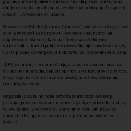
godine, donela opipljive koristi i da bi dalji proces pristupanja
mogao da deluje pozitivno na zemlje koje pristupaju Evropskoj
uniji, ali i Evropskoj uniji u celini.
Guvernerka NBS Jorgovanka Tabaković je istakla da Srbija, kao
zemlja kandidat za članstvo u Evropskoj uniji, nastoji da
odgovornom ekonomskom politikom, sprovođenjem
strukturnih reformi i politikom diversifikacije u svakom smislu,
ubrza proces konvergencije u dohotku ka razvijenim zemljama.
„NBS, u saradnji s Vladom Srbije, ostaće posvećena i procesu
evropskih integracija, dajući doprinos u realizaciji svih obaveza
Srbije koje proističu iz procesa pristupanja Evropskoj uniji“,
rekla je guvernerka.
Naglasila je da su najbolja potvrda ispravnosti ovakvog
pristupa povoljni makroekonomski izgledi, uz privredni rast koji
će ove godine, a verovatno i u srednjem roku, biti jedan od
najvećih u Evropi, kao i pokazana otpornost na eksterne
šokove.