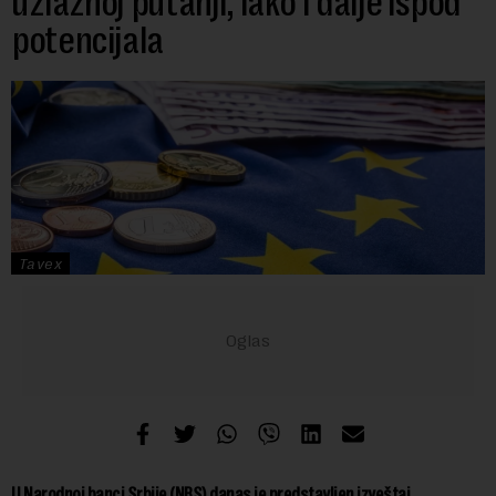
uzlaznoj putanji, iako i dalje ispod
potencijala
Tavex
U Narodnoj banci Srbije (NBS) danas je predstavljen izveštaj