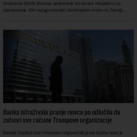
Amazona Džefa Bezosa pokrenule su danas inicijativu za
spasavanje 100 najugroženijih životinjskih vrsta na Zemlji
vrednu 200 miliona dolara.Fond...
Banka istraživala pranje novca pa odlučila da
zatvori sve račune Trampove organizacije
Banka Capital One Financial odgovorila je na tužbu koju je