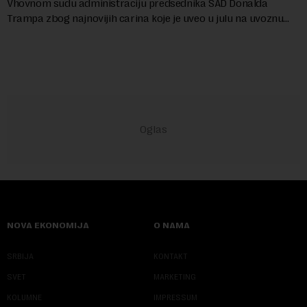
Vhovnom sudu administraciju predsednika SAD Donalda
Trampa zbog najnovijih carina koje je uveo u julu na uvoznu
robu iz 59 zemalja sveta, uključujući ...
NOVA EKONOMIJA
O NAMA
SRBIJA
KONTAKT
SVET
MARKETING
KOLUMNE
IMPRESSUM