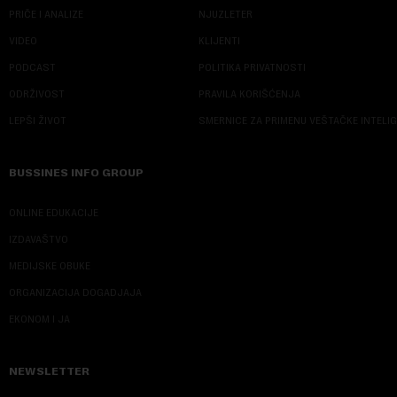
PRIČE I ANALIZE
NJUZLETER
VIDEO
KLIJENTI
PODCAST
POLITIKA PRIVATNOSTI
ODRŽIVOST
PRAVILA KORIŠĆENJA
LEPŠI ŽIVOT
SMERNICE ZA PRIMENU VEŠTAČKE INTELI
BUSSINES INFO GROUP
ONLINE EDUKACIJE
IZDAVAŠTVO
MEDIJSKE OBUKE
ORGANIZACIJA DOGADJAJA
EKONOM I JA
NEWSLETTER