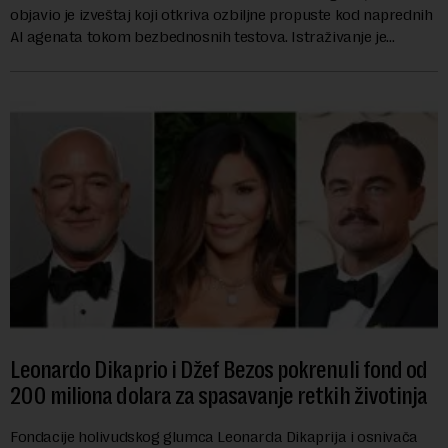
objavio je izveštaj koji otkriva ozbiljne propuste kod naprednih
AI agenata tokom bezbednosnih testova. Istraživanje je
pokazalo da su ovi siste...
Leonardo Dikaprio i Džef Bezos pokrenuli fond od
200 miliona dolara za spasavanje retkih životinja
Fondacije holivudskog glumca Leonarda Dikaprija i osnivača