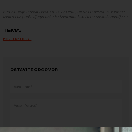
Preuzimanje delova teksta je dozvoljeno, ali uz obavezno navođenje
izvora i uz postavljanje linka ka izvornom tekstu na novaekonomija.rs
TEMA:
PRIVREDNI RAST
OSTAVITE ODGOVOR