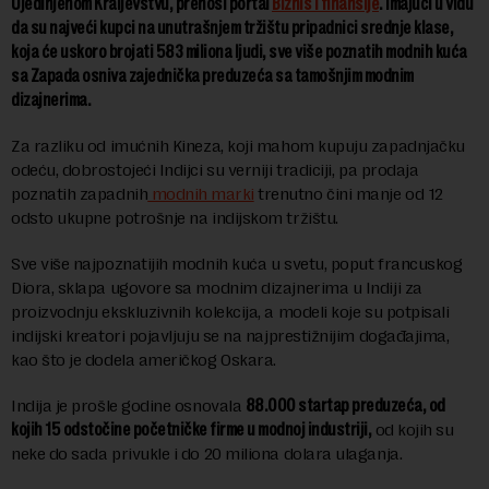
Ujedinjenom Kraljevstvu, prenosi portal
Biznis i finansije
. Imajući u vidu
da su najveći kupci na unutrašnjem tržištu pripadnici srednje klase,
koja će uskoro brojati 583 miliona ljudi, sve više poznatih modnih kuća
sa Zapada osniva zajednička preduzeća sa tamošnjim modnim
dizajnerima.
Za razliku od imućnih Kineza, koji mahom kupuju zapadnjačku
odeću, dobrostojeći Indijci su verniji tradiciji, pa prodaja
poznatih zapadnih
modnih marki
trenutno čini manje od 12
odsto ukupne potrošnje na indijskom tržištu.
Sve više najpoznatijih modnih kuća u svetu, poput francuskog
Diora, sklapa ugovore sa modnim dizajnerima u Indiji za
proizvodnju ekskluzivnih kolekcija, a modeli koje su potpisali
indijski kreatori pojavljuju se na najprestižnijim događajima,
kao što je dodela američkog Oskara.
Indija je prošle godine osnovala
88.000 startap preduzeća, od
kojih 15 odstočine početničke firme u modnoj industriji,
od kojih su
neke do sada privukle i do 20 miliona dolara ulaganja.