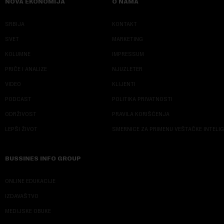
NOVA EKONOMIJA
O NAMA
SRBIJA
KONTAKT
SVET
MARKETING
KOLUMNE
IMPRESSUM
PRIČE I ANALIZE
NJUZLETER
VIDEO
KLIJENTI
PODCAST
POLITIKA PRIVATNOSTI
ODRŽIVOST
PRAVILA KORIŠĆENJA
LEPŠI ŽIVOT
SMERNICE ZA PRIMENU VEŠTAČKE INTELI
BUSSINES INFO GROUP
ONLINE EDUKACIJE
IZDAVAŠTVO
MEDIJSKE OBUKE