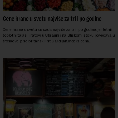
Cene hrane u svetu najviše za tri i po godine
Cene hrane u svetu su sada najviše za tri i po godine, jer letnji
toplotni talasi i ratovi u Ukrajini i na Bliskom istoku povećavaju
troškove, piše britanski list Gardijan.Indeks cena
prehrambenih proiz...