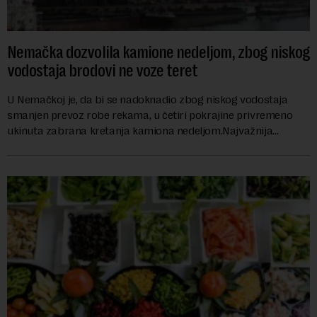
Nemačka dozvolila kamione nedeljom, zbog niskog
vodostaja brodovi ne voze teret
U Nemačkoj je, da bi se nadoknadio zbog niskog vodostaja
smanjen prevoz robe rekama, u četiri pokrajine privremeno
ukinuta zabrana kretanja kamiona nedeljom.Najvažnija
nemačka reka Rajna ima najniži vodo...