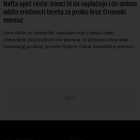
Nafta opet raste: Iranci bi da naplaćuju i do sedam
odsto vrednosti tereta za prolaz kroz Ormuski
moreuz
Cene nafte su zabeležile značajan rast u petak usled
obnovljene zabrinutosti oko planova za ponovno otvaranje
Ormuskog prolaza, prenosi Rojters. Fokus investitora prebacio
se na predloge Irana i Omana koji b...