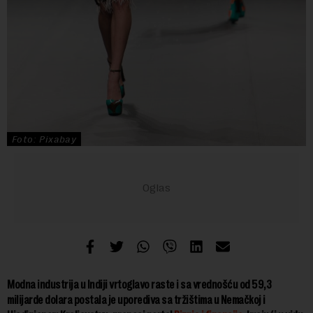
Foto: Pixabay
Modna industrija u Indiji vrtoglavo raste i sa vrednošću od 59,3
milijarde dolara postala je uporediva sa tržištima u Nemačkoj i