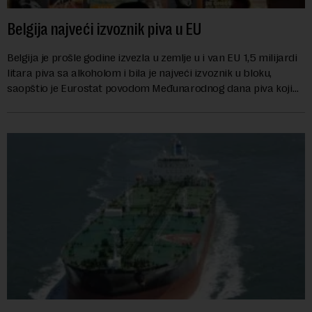
Belgija najveći izvoznik piva u EU
Belgija je prošle godine izvezla u zemlje u i van EU 1,5 milijardi
litara piva sa alkoholom i bila je najveći izvoznik u bloku,
saopštio je Eurostat povodom Međunarodnog dana piva koji
se obeležava danas. ...