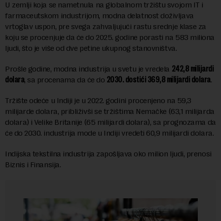
U zemlji koja se nametnula na globalnom tržištu svojom IT i
farmaceutskom industrijom, modna delatnost doživljava
vrtoglav uspon, pre svega zahvaljujući rastu srednje klase za
koju se procenjuje da će do 2025. godine porasti na 583 miliona
ljudi, što je više od dve petine ukupnog stanovništva.
Prošle godine, modna industrija u svetu je vredela
242,8 milijardi
dolara
, sa procenama da će do
2030. dostići 369,8 milijardi dolara
.
Tržište odeće u Indiji je u 2022. godini procenjeno na 59,3
milijarde dolara, približivši se tržištima Nemačke (63,1 milijarda
dolara) i Velike Britanije (65 milijardi dolara), sa prognozama da
će do 2030. industrija mode u Indiji vredeti 60,9 milijardi dolara.
Indijska tekstilna industrija zapošljava oko milion ljudi, prenosi
Biznis i Finansija.