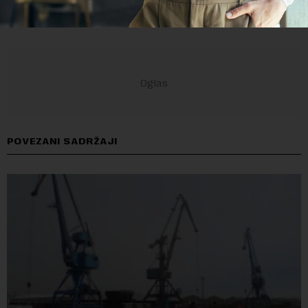
POVEZANI SADRŽAJI