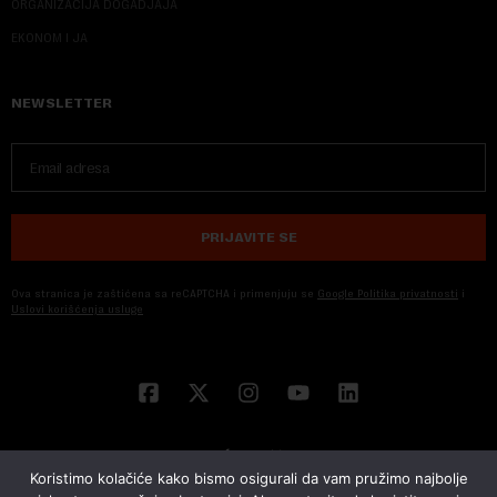
ORGANIZACIJA DOGADJAJA
EKONOM I JA
NEWSLETTER
PRIJAVITE SE
Ova stranica je zaštićena sa reCAPTCHA i primenjuju se
Google Politika privatnosti
i
Uslovi korišćenja usluge
Koristimo kolačiće kako bismo osigurali da vam pružimo najbolje