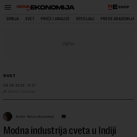
SHOP
SRBIJA
SVET
PRIČE I ANALIZE
SPECIJALI
PRESS AKADEMIJA
SVET
08.08.2023.
17:31
Biznis i finansije
Autor: Nova ekonomija
Modna industrija cveta u Indiji