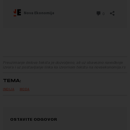
Preuzimanje delova teksta je dozvoljeno, ali uz obavezno navođenje
izvora i uz postavljanje linka ka izvornom tekstu na novaekonomija.rs
TEMA:
INDIJA
MODA
OSTAVITE ODGOVOR