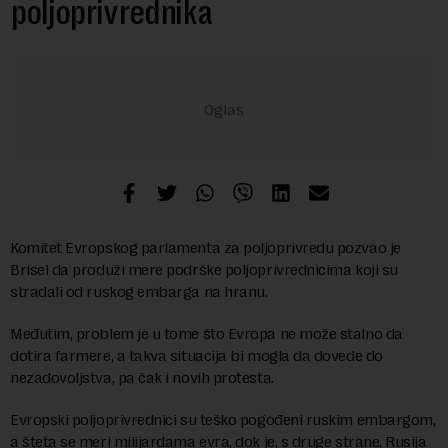
poljoprivrednika
Komitet Evropskog parlamenta za poljoprivredu pozvao je
Brisel da produži mere podrške poljoprivrednicima koji su
stradali od ruskog embarga na hranu.
Međutim, problem je u tome što Evropa ne može stalno da
dotira farmere, a takva situacija bi mogla da dovede do
nezadovoljstva, pa čak i novih protesta.
Evropski poljoprivrednici su teško pogođeni ruskim embargom,
a šteta se meri milijardama evra, dok je, s druge strane, Rusija