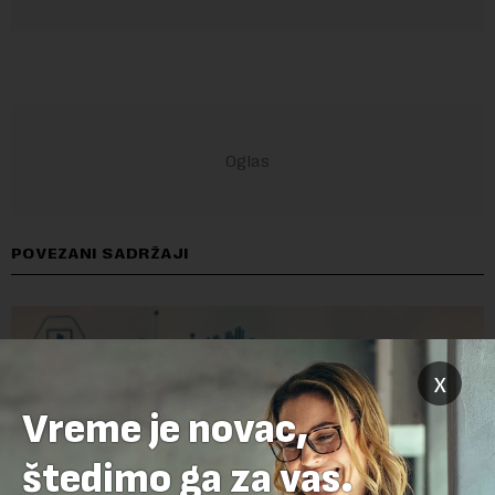
POVEZANI SADRŽAJI
x
Vreme je novac,
štedimo ga za vas.