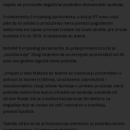
uspela da prevaziđe negativne posledice ekonomskih sankcija.
U dokumentu Evropskog parlamenta, u koji je RT imao uvid,
piše da bi odluka o produženju mera pomoći pogođenim
sektorima evropske privrede trebalo da bude doneta pre izrade
budžeta EU za 2019. ili najkasnije do jeseni.
Komitet Evropskog parlamenta za poljoprivredu izrazio je
„razočaranje“ zbog činjenice da su evropski proizvođači od 30.
juna ove godine izgubili mere podrške.
„Imajući u vidu teškoće sa kojima se suočavaju proizvođači u
potrazi za novim tržištima, izražavamo zabrinutost i
nezadovoljstvo zbog odluke Komisije o prekidu pružanja mera
podrške sektorima koji su stradali od sankcija uvedenih od
strane Rusije, što je u suštini kažnjavanje tih sektora za
događaje koji ne zavise od njih“, navodi se u izveštaju,
prenosi Sputnik.
Takođe, ističe se da je finansiranje potrebno za podršku novim
mogućnostima i traženje novih tržišta.