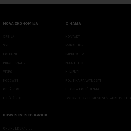
NOVA EKONOMIJA
O NAMA
SRBIJA
KONTAKT
SVET
MARKETING
KOLUMNE
IMPRESSUM
PRIČE I ANALIZE
NJUZLETER
VIDEO
KLIJENTI
PODCAST
POLITIKA PRIVATNOSTI
ODRŽIVOST
PRAVILA KORIŠĆENJA
LEPŠI ŽIVOT
SMERNICE ZA PRIMENU VEŠTAČKE INTELI
BUSSINES INFO GROUP
ONLINE EDUKACIJE