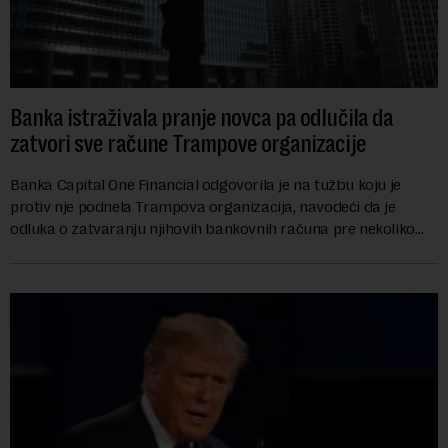
Banka istraživala pranje novca pa odlučila da
zatvori sve račune Trampove organizacije
Banka Capital One Financial odgovorila je na tužbu koju je
protiv nje podnela Trampova organizacija, navodeći da je
odluka o zatvaranju njihovih bankovnih računa pre nekoliko
godina doneta isključivo nakon d...