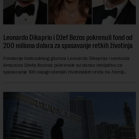
Leonardo Dikaprio i Džef Bezos pokrenuli fond od
200 miliona dolara za spasavanje retkih životinja
Fondacije holivudskog glumca Leonarda Dikaprija i osnivača
Amazona Džefa Bezosa pokrenule su danas inicijativu za
spasavanje 100 najugroženijih životinjskih vrsta na Zemlji
vrednu 200 miliona dolara.Fond...