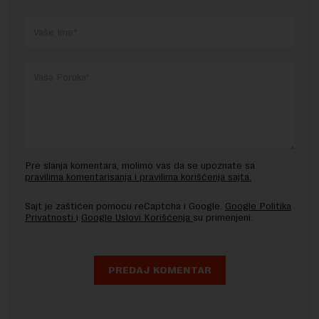
Pre slanja komentara, molimo vas da se upoznate sa
pravilima komentarisanja i pravilima korišćenja sajta.
Sajt je zaštićen pomocu reCaptcha i Google.
Google Politika
Privatnosti
i
Google Uslovi Korišćenja
su primenjeni.