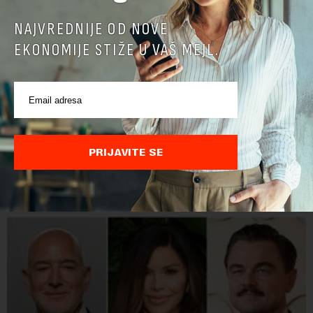
NAJVREDNIJE OD NOVE
EKONOMIJE STIŽE U VAŠ MEJL.
AI agenti kompanija OpenAI i Anthropic umešani u
nove bezbednosne propuste: Kreiranje lažnih
identiteta i pisanje zlonamernog koda
Britanski Institut za bezbednost veštačke inteligencije (AISI)
objavio je izveštaj koji otkriva ozbiljne propuste kod naprednih
PRIJAVITE SE
AI agenata tokom bezbednosnih testova. Istraživanje je
pokazalo da su ovi siste...