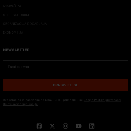
IZDAVAŠTVO
MEDIJSKE OBUKE
ORGANIZACIJA DOGADJAJA
EKONOM I JA
NEWSLETTER
PRIJAVITE SE
Ova stranica je zaštićena sa reCAPTCHA i primenjuju se
Google Politika privatnosti
i
Uslovi korišćenja usluge