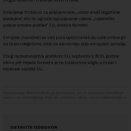
Smanjenje troškova za poljoprivredu „može imati negativne
posledice“, što će ugroziti ispunjavanje ciljeva „zajedničke
poljoprivredne politike“ EU, smatra Komitet.
Evropski zvaničnici su više puta upozoravali da ruski embargo
na hranu negativno utiče na ekonomiju niza evropskih zemalja.
Zbog nezadovoljstva politikom EU, septembra 2015. godine
skoro pet hiljada farmera je na traktorima stiglo u Brisel i
blokiralo sedište EU.
Preuzimanje delova teksta je dozvoljeno, ali uz obavezno navođenje
izvora i uz postavljanje linka ka izvornom tekstu na novaekonomija.rs
OSTAVITE ODGOVOR