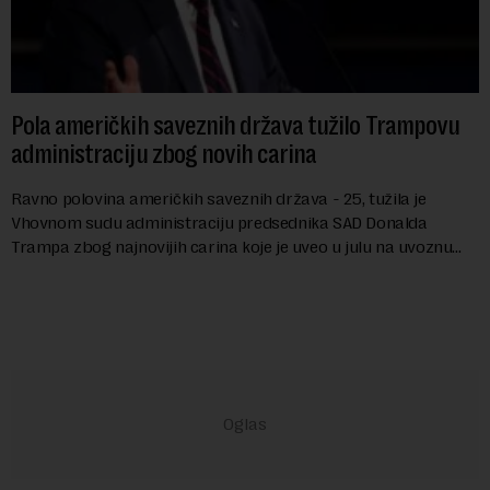
Pola američkih saveznih država tužilo Trampovu
administraciju zbog novih carina
Ravno polovina američkih saveznih država - 25, tužila je
Vhovnom sudu administraciju predsednika SAD Donalda
Trampa zbog najnovijih carina koje je uveo u julu na uvoznu
robu iz 59 zemalja sveta, uključujući ...