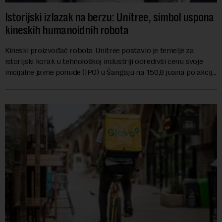
Istorijski izlazak na berzu: Unitree, simbol uspona
kineskih humanoidnih robota
Kineski proizvođač robota Unitree postavio je temelje za
istorijski korak u tehnološkoj industriji odredivši cenu svoje
inicijalne javne ponude (IPO) u Šangaju na 150,8 juana po akciji.
Kompanija nastoji da ...