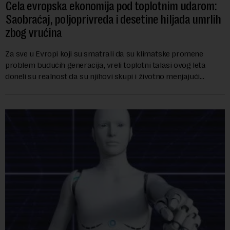
Cela evropska ekonomija pod toplotnim udarom:
Saobraćaj, poljoprivreda i desetine hiljada umrlih
zbog vrućina
Za sve u Evropi koji su smatrali da su klimatske promene
problem budućih generacija, vreli toplotni talasi ovog leta
doneli su realnost da su njihovi skupi i životno menjajući
ekonomski uticaji već stigli, p...