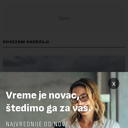
POVEZANI SADRŽAJI
x
Vreme je novac,
štedimo ga za vas.
NAJVREDNIJE OD NOVE