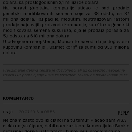
dolara, sa prošlogodišnjih 2,1 milijarde dolara.
Na porast gubitaka kompanije uticao je pad prodaje
genetski modifikovanih semena soje za 38 odsto, na 87
miliona dolara. Taj pad je, međutim, neutralizovan rastom
prodaje najnovijih proizvoda kompanije, kao što su genetski
modifikovana semena kukuruza, čija je prodaja porasla za
5,1 odsto, na 618 miliona dolara.
U odvojenom saopštenju, Monsanto navodi da je dogovorio
kupovinu kompanije „Klajmet korp“ za sumu od 930 miliona
dolara.
Preuzimanje delova teksta je dozvoljeno, ali uz obavezno navođenje
izvora i uz postavljanje linka ka izvornom tekstu na novaekonomija.rs
KOMENTAR(1)
ns ja
20.07.2016. u 08:56
REPLY
Ne znam zašto ovoliki članci na tu temu? Plaćao sam VISA
elektron (sa čipom) debitnom karticom Komercijalne Banke:
putarine i goriva u Hrvatskoj, kupovine u prodavnicama,