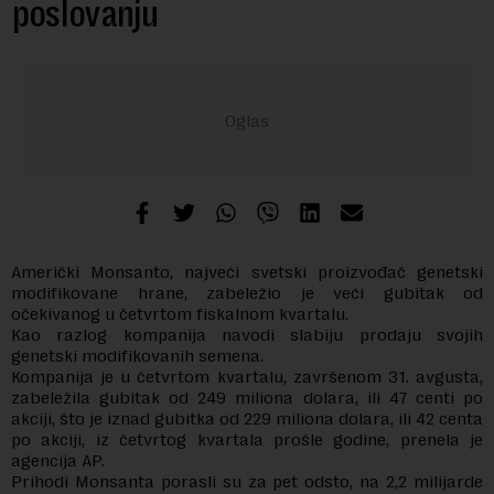
poslovanju
Američki Monsanto, najveći svetski proizvođač genetski
modifikovane hrane, zabeležio je veći gubitak od
očekivanog u četvrtom fiskalnom kvartalu.
Kao razlog kompanija navodi slabiju prodaju svojih
genetski modifikovanih semena.
Kompanija je u četvrtom kvartalu, završenom 31. avgusta,
zabeležila gubitak od 249 miliona dolara, ili 47 centi po
akciji, što je iznad gubitka od 229 miliona dolara, ili 42 centa
po akciji, iz četvrtog kvartala prošle godine, prenela je
agencija AP.
Prihodi Monsanta porasli su za pet odsto, na 2,2 milijarde