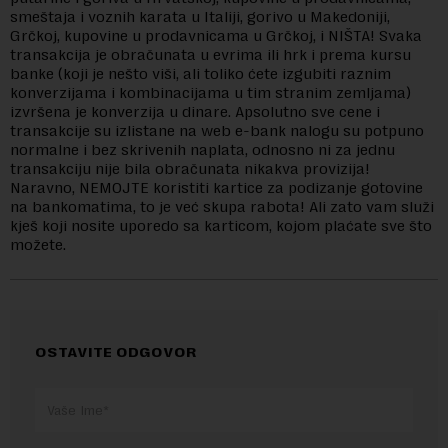
smeštaja i voznih karata u Italiji, gorivo u Makedoniji,
Grčkoj, kupovine u prodavnicama u Grčkoj, i NIŠTA! Svaka
transakcija je obračunata u evrima ili hrk i prema kursu
banke (koji je nešto viši, ali toliko ćete izgubiti raznim
konverzijama i kombinacijama u tim stranim zemljama)
izvršena je konverzija u dinare. Apsolutno sve cene i
transakcije su izlistane na web e-bank nalogu su potpuno
normalne i bez skrivenih naplata, odnosno ni za jednu
transakciju nije bila obračunata nikakva provizija!
Naravno, NEMOJTE koristiti kartice za podizanje gotovine
na bankomatima, to je već skupa rabota! Ali zato vam služi
kješ koji nosite uporedo sa karticom, kojom plaćate sve što
možete.
OSTAVITE ODGOVOR