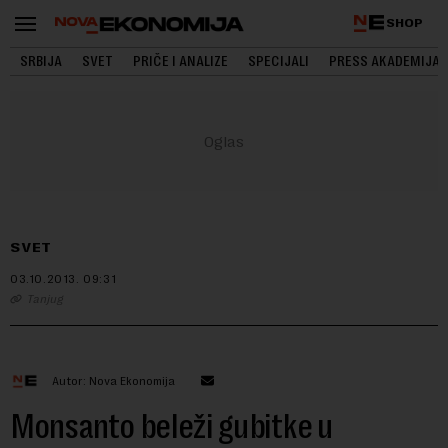
SHOP
SRBIJA
SVET
PRIČE I ANALIZE
SPECIJALI
PRESS AKADEMIJA
SVET
03.10.2013.
09:31
Tanjug
Autor: Nova Ekonomija
Monsanto beleži gubitke u