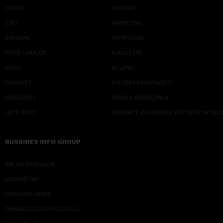
SRBIJA
KONTAKT
SVET
MARKETING
KOLUMNE
IMPRESSUM
PRIČE I ANALIZE
NJUZLETER
VIDEO
KLIJENTI
PODCAST
POLITIKA PRIVATNOSTI
ODRŽIVOST
PRAVILA KORIŠĆENJA
LEPŠI ŽIVOT
SMERNICE ZA PRIMENU VEŠTAČKE INTELI
BUSSINES INFO GROUP
ONLINE EDUKACIJE
IZDAVAŠTVO
MEDIJSKE OBUKE
ORGANIZACIJA DOGADJAJA