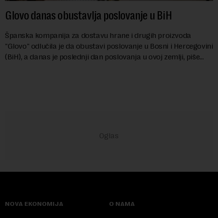
Glovo danas obustavlja poslovanje u BiH
Španska kompanija za dostavu hrane i drugih proizvoda
"Glovo" odlučila je da obustavi poslovanje u Bosni i Hercegovini
(BiH), a danas je poslednji dan poslovanja u ovoj zemlji, piše
banjalučki poslovni porta...
NOVA EKONOMIJA
O NAMA