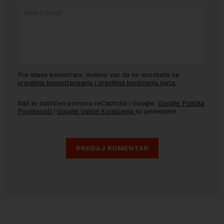
Pre slanja komentara, molimo vas da se upoznate sa
pravilima komentarisanja i pravilima korišćenja sajta.
Sajt je zaštićen pomocu reCaptcha i Google.
Google Politika
Privatnosti
i
Google Uslovi Korišćenja
su primenjeni.