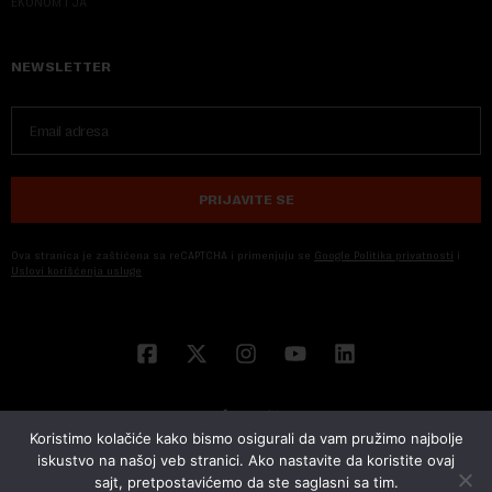
EKONOM I JA
NEWSLETTER
PRIJAVITE SE
Ova stranica je zaštićena sa reCAPTCHA i primenjuju se
Google Politika privatnosti
i
Uslovi korišćenja usluge
Koristimo kolačiće kako bismo osigurali da vam pružimo najbolje
iskustvo na našoj veb stranici. Ako nastavite da koristite ovaj
sajt, pretpostavićemo da ste saglasni sa tim.