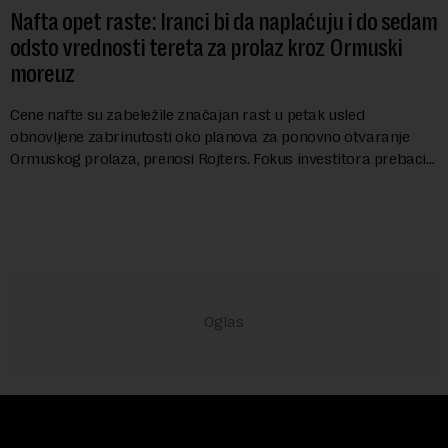
Nafta opet raste: Iranci bi da naplaćuju i do sedam
odsto vrednosti tereta za prolaz kroz Ormuski
moreuz
Cene nafte su zabeležile značajan rast u petak usled
obnovljene zabrinutosti oko planova za ponovno otvaranje
Ormuskog prolaza, prenosi Rojters. Fokus investitora prebacio
se na predloge Irana i Omana koji b...