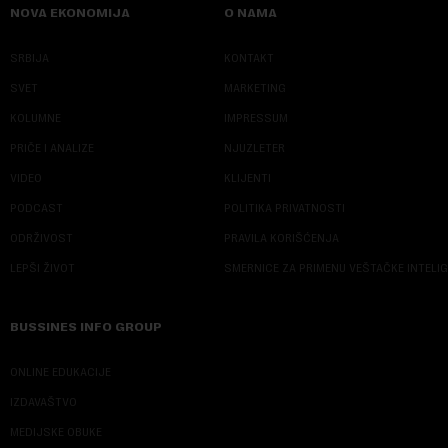
NOVA EKONOMIJA
O NAMA
SRBIJA
KONTAKT
SVET
MARKETING
KOLUMNE
IMPRESSUM
PRIČE I ANALIZE
NJUZLETER
VIDEO
KLIJENTI
PODCAST
POLITIKA PRIVATNOSTI
ODRŽIVOST
PRAVILA KORIŠĆENJA
LEPŠI ŽIVOT
SMERNICE ZA PRIMENU VEŠTAČKE INTELI
BUSSINES INFO GROUP
ONLINE EDUKACIJE
IZDAVAŠTVO
MEDIJSKE OBUKE