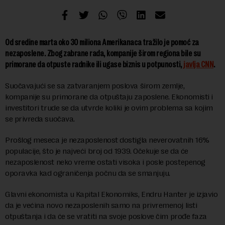
Od sredine marta oko 30 miliona Amerikanaca tražilo je pomoć za
nezaposlene. Zbog zabrane rada, kompanije širom regiona bile su
primorane da otpuste radnike ili ugase biznis u potpunosti,
javlja CNN
.
Suočavajući se sa zatvaranjem poslova širom zemlje,
kompanije su primorane da otpuštaju zaposlene. Ekonomisti i
investitori trude se da utvrde koliki je ovim problema sa kojim
se privreda suočava.
Prošlog meseca je nezaposlenost dostigla neverovatnih 16%
populacije, što je najveći broj od 1939. Očekuje se da će
nezaposlenost neko vreme ostati visoka i posle postepenog
oporavka kad ograničenja počnu da se smanjuju.
Glavni ekonomista u Kapital Ekonomiks, Endru Hanter je izjavio
da je većina novo nezaposlenih samo na privremenoj listi
otpuštanja i da će se vratiti na svoje poslove čim prođe faza