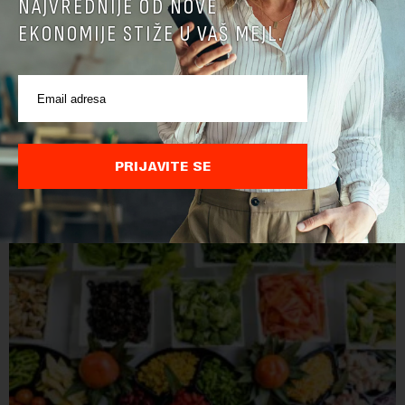
NAJVREDNIJE OD NOVE
EKONOMIJE STIŽE U VAŠ MEJL.
Nemačka dozvolila kamione nedeljom, zbog niskog
vodostaja brodovi ne voze teret
U Nemačkoj je, da bi se nadoknadio zbog niskog vodostaja
smanjen prevoz robe rekama, u četiri pokrajine privremeno
PRIJAVITE SE
ukinuta zabrana kretanja kamiona nedeljom.Najvažnija
nemačka reka Rajna ima najniži vodo...