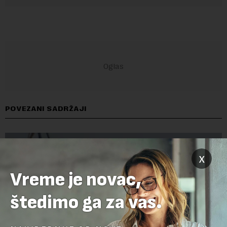
POVEZANI SADRŽAJI
x
Vreme je novac,
štedimo ga za vas.