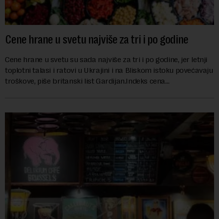
Cene hrane u svetu najviše za tri i po godine
Cene hrane u svetu su sada najviše za tri i po godine, jer letnji
toplotni talasi i ratovi u Ukrajini i na Bliskom istoku povećavaju
troškove, piše britanski list Gardijan.Indeks cena
prehrambenih proiz...