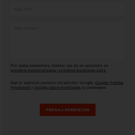
Pre slanja komentara, molimo vas da se upoznate sa
pravilima komentarisanja i pravilima korišćenja sajta.
Sajt je zaštićen pomocu reCaptcha i Google.
Google Politika
Privatnosti
i
Google Uslovi Korišćenja
su primenjeni.