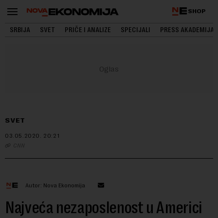
SHOP
SRBIJA
SVET
PRIČE I ANALIZE
SPECIJALI
PRESS AKADEMIJA
SVET
03.05.2020.
20:21
CNN
Autor: Nova Ekonomija
Najveća nezaposlenost u Americi