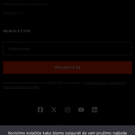
ORGANIZACIJA DOGADJAJA
EKONOM I JA
NEWSLETTER
PRIJAVITE SE
Ova stranica je zaštićena sa reCAPTCHA i primenjuju se
Google Politika privatnosti
i
Uslovi korišćenja usluge
Koristimo kolačiće kako bismo osigurali da vam pružimo najbolje