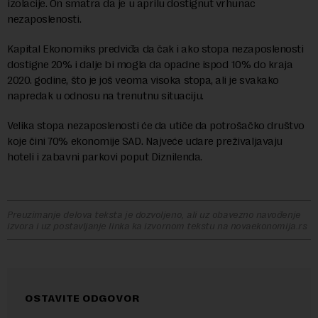
izolacije. On smatra da je u aprilu dostignut vrhunac
nezaposlenosti.
Kapital Ekonomiks predviđa da čak i ako stopa nezaposlenosti
dostigne 20% i dalje bi mogla da opadne ispod 10% do kraja
2020. godine, što je još veoma visoka stopa, ali je svakako
napredak u odnosu na trenutnu situaciju.
Velika stopa nezaposlenosti će da utiče da potrošačko društvo
koje čini 70% ekonomije SAD. Najveće udare preživaljavaju
hoteli i zabavni parkovi poput Diznilenda.
Preuzimanje delova teksta je dozvoljeno, ali uz obavezno navođenje
izvora i uz postavljanje linka ka izvornom tekstu na novaekonomija.rs
OSTAVITE ODGOVOR