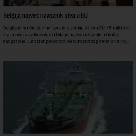
Belgija najveći izvoznik piva u EU
Belgija je prošle godine izvezla u zemlje u i van EU 1,5 milijardi
litara piva sa alkoholom i bila je najveći izvoznik u bloku,
saopštio je Eurostat povodom Međunarodnog dana piva koji
se obeležava danas. ...