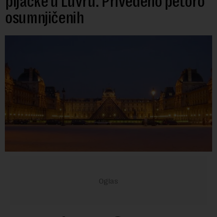
pljačke u Luvru: Privedeno petoro
osumnjičenih