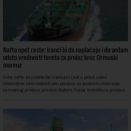
Nafta opet raste: Iranci bi da naplaćuju i do sedam
odsto vrednosti tereta za prolaz kroz Ormuski
moreuz
Cene nafte su zabeležile značajan rast u petak usled
obnovljene zabrinutosti oko planova za ponovno otvaranje
Ormuskog prolaza, prenosi Rojters. Fokus investitora prebacio
se na predloge Irana i Omana koji b...