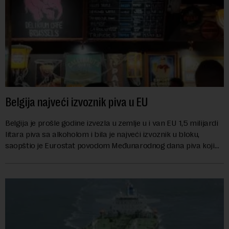
Belgija najveći izvoznik piva u EU
Belgija je prošle godine izvezla u zemlje u i van EU 1,5 milijardi
litara piva sa alkoholom i bila je najveći izvoznik u bloku,
saopštio je Eurostat povodom Međunarodnog dana piva koji
se obeležava danas. ...