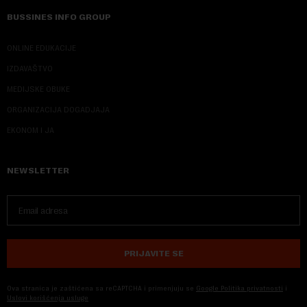
BUSSINES INFO GROUP
ONLINE EDUKACIJE
IZDAVAŠTVO
MEDIJSKE OBUKE
ORGANIZACIJA DOGADJAJA
EKONOM I JA
NEWSLETTER
PRIJAVITE SE
Ova stranica je zaštićena sa reCAPTCHA i primenjuju se
Google Politika privatnosti
i
Uslovi korišćenja usluge