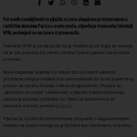
Pet novih osumljičenih za pljačku u Luvru uhapšeno je istovremeno u
različitim delovima Pariza u sredu uveče, objavila je francuska televiziji
BFM, pozivajući se na izvore iz pravosuđa.
Televizija BFM je ranije javila da je muškarac za koga se sumnja
da je bio prisutan na mestu zločina tokom pljačke usred dana
priveden.
Nova hapšenja usledila su nakon što su tokom vikenda
privedena dvojica muškaraca osumnjičenih da su se popeli kroz
prozor na spratu muzeja i ukrali dragocenosti. Obojica su
„delimično priznala“ umešanost u pljačku tokom ispitivanja,
izjavila je pariska tužiteljka Lor Beko na konferenciji za
novinare u sredu, prenosi
Rojters
.
Pljačka je razotkrila bezbednosne propuste u najposećenijem
muzeju na svetu i mnogi su je doživeli kao nacionalnu sramotu.