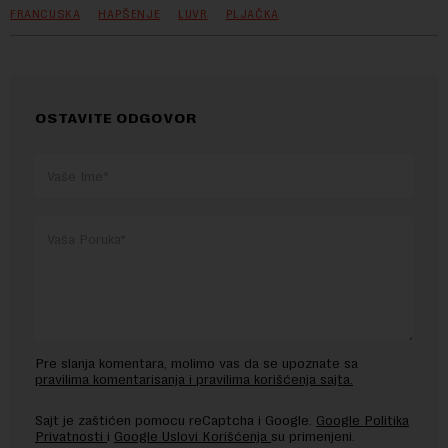
FRANCUSKA
HAPŠENJE
LUVR
PLJAČKA
OSTAVITE ODGOVOR
Pre slanja komentara, molimo vas da se upoznate sa
pravilima komentarisanja i pravilima korišćenja sajta.
Sajt je zaštićen pomocu reCaptcha i Google.
Google Politika
Privatnosti
i
Google Uslovi Korišćenja
su primenjeni.