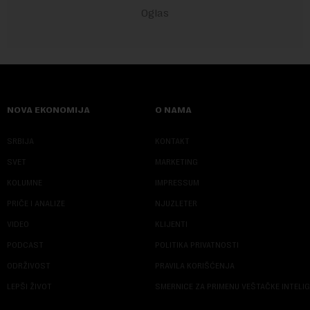
NOVA EKONOMIJA
O NAMA
SRBIJA
KONTAKT
SVET
MARKETING
KOLUMNE
IMPRESSUM
PRIČE I ANALIZE
NJUZLETER
VIDEO
KLIJENTI
PODCAST
POLITIKA PRIVATNOSTI
ODRŽIVOST
PRAVILA KORIŠĆENJA
LEPŠI ŽIVOT
SMERNICE ZA PRIMENU VEŠTAČKE INTELI