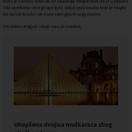
Beko je u sredu rekla da ne isključuje mogućnost da je u pljačku
bila umešana veća grupa ljudi, uključujući osobu koja je mogla
da naruči krađu i da bude njen glavni organizator.
Ukradeni dragulji i dalje nisu pronađeni.