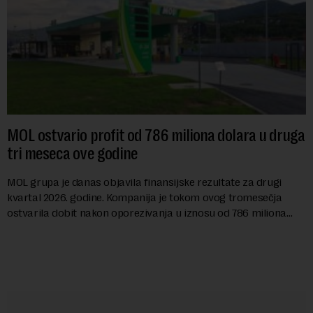
MOL ostvario profit od 786 miliona dolara u druga
tri meseca ove godine
MOL grupa je danas objavila finansijske rezultate za drugi
kvartal 2026. godine. Kompanija je tokom ovog tromesečja
ostvarila dobit nakon oporezivanja u iznosu od 786 miliona
američkih dolara. Rezultatima su...