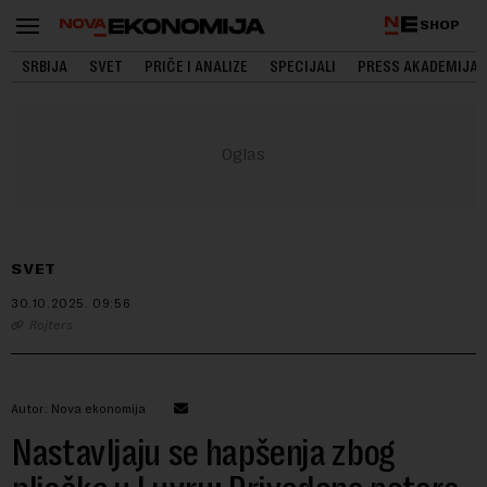
SHOP
SRBIJA
SVET
PRIČE I ANALIZE
SPECIJALI
PRESS AKADEMIJA
SVET
30.10.2025.
09:56
Rojters
Autor: Nova ekonomija
Nastavljaju se hapšenja zbog