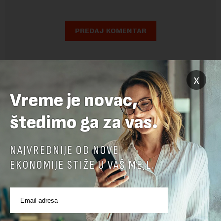
x
Vreme je novac,
štedimo ga za vas.
NAJVREDNIJE OD NOVE
EKONOMIJE STIŽE U VAŠ MEJL.
POVEZANI SADRŽAJI