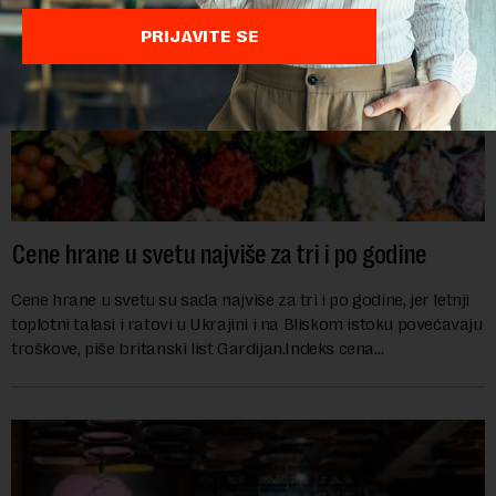
PRIJAVITE SE
Cene hrane u svetu najviše za tri i po godine
Cene hrane u svetu su sada najviše za tri i po godine, jer letnji
toplotni talasi i ratovi u Ukrajini i na Bliskom istoku povećavaju
troškove, piše britanski list Gardijan.Indeks cena
prehrambenih proiz...